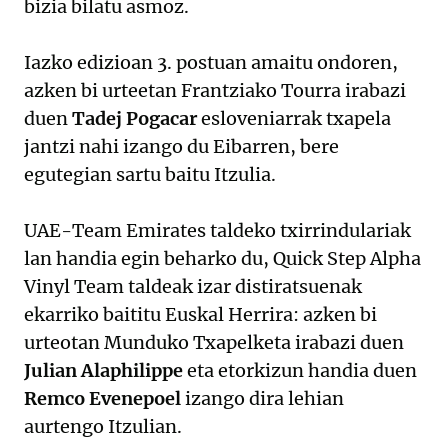
bizia bilatu asmoz.
Iazko edizioan 3. postuan amaitu ondoren,
azken bi urteetan Frantziako Tourra irabazi
duen
Tadej Pogacar
esloveniarrak txapela
jantzi nahi izango du Eibarren, bere
egutegian sartu baitu Itzulia.
UAE-Team Emirates taldeko txirrindulariak
lan handia egin beharko du, Quick Step Alpha
Vinyl Team taldeak izar distiratsuenak
ekarriko baititu Euskal Herrira: azken bi
urteotan Munduko Txapelketa irabazi duen
Julian Alaphilippe
eta etorkizun handia duen
Remco Evenepoel
izango dira lehian
aurtengo Itzulian.