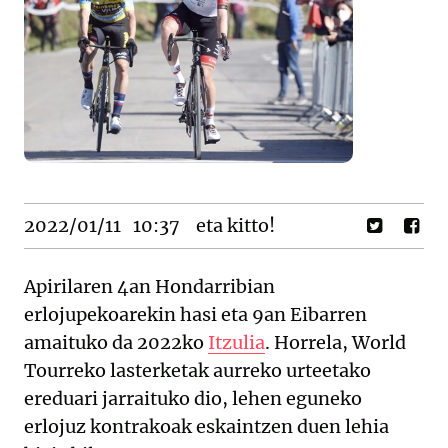
2022/01/11
10:37
eta kitto!
Apirilaren 4an Hondarribian
erlojupekoarekin hasi eta 9an Eibarren
amaituko da 2022ko
Itzulia
. Horrela, World
Tourreko lasterketak aurreko urteetako
ereduari jarraituko dio, lehen eguneko
erlojuz kontrakoak eskaintzen duen lehia