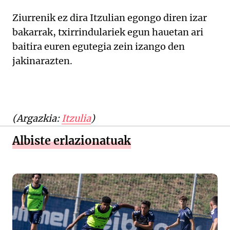
Ziurrenik ez dira Itzulian egongo diren izar
bakarrak, txirrindulariek egun hauetan ari
baitira euren egutegia zein izango den
jakinarazten.
(Argazkia:
Itzulia
)
Albiste erlazionatuak