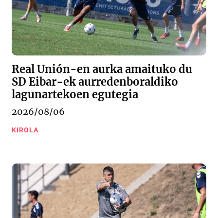
Real Unión-en aurka amaituko du
SD Eibar-ek aurredenboraldiko
lagunartekoen egutegia
2026/08/06
KIROLA