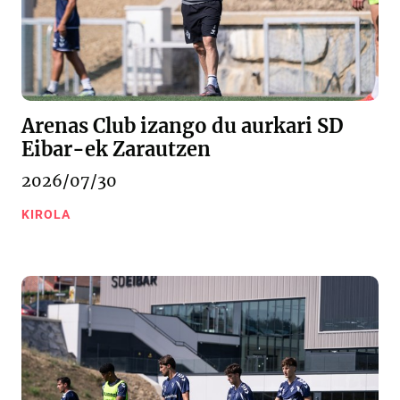
Arenas Club izango du aurkari SD
Eibar-ek Zarautzen
2026/07/30
KIROLA