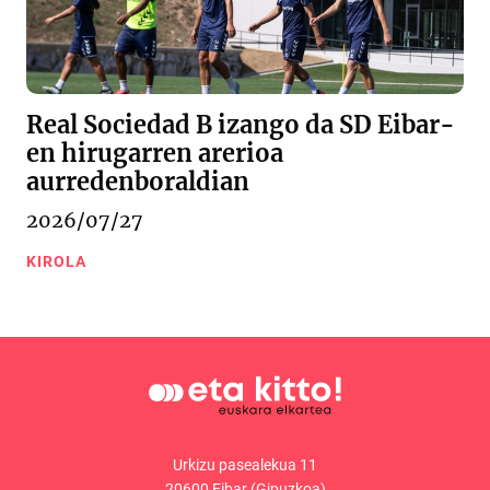
Real Sociedad B izango da SD Eibar-
en hirugarren arerioa
aurredenboraldian
2026/07/27
KIROLA
Urkizu pasealekua 11
20600 Eibar (Gipuzkoa)