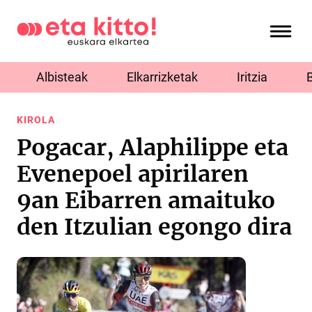
Albisteak
Elkarrizketak
Iritzia
KIROLA
Pogacar, Alaphilippe eta
Evenepoel apirilaren
9an Eibarren amaituko
den Itzulian egongo dira