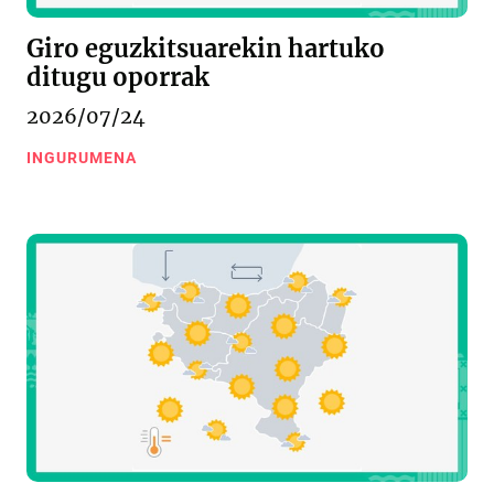
Giro eguzkitsuarekin hartuko
ditugu oporrak
2026/07/24
INGURUMENA