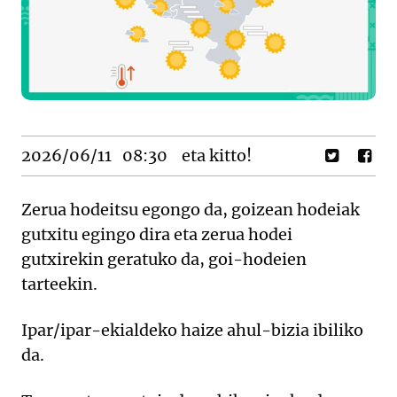
2026/06/11
08:30
eta kitto!
Zerua hodeitsu egongo da, goizean hodeiak
gutxitu egingo dira eta zerua hodei
gutxirekin geratuko da, goi-hodeien
tarteekin.
Ipar/ipar-ekialdeko haize ahul-bizia ibiliko
da.