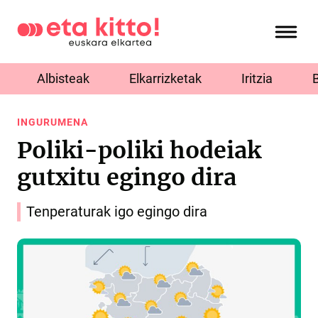
Albisteak
Elkarrizketak
Iritzia
INGURUMENA
Poliki-poliki hodeiak
gutxitu egingo dira
Tenperaturak igo egingo dira