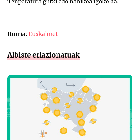
Tenperatura gutxi edo nahikoa igoko da.
Iturria:
Euskalmet
Albiste erlazionatuak