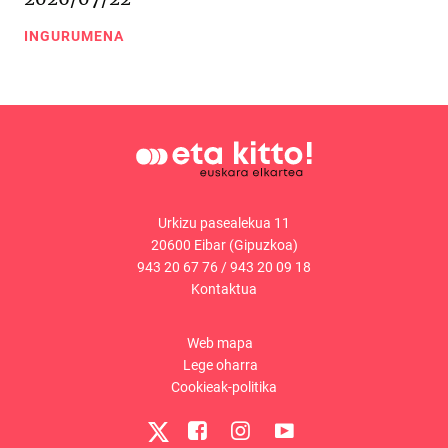
INGURUMENA
Urkizu pasealekua 11
20600 Eibar (Gipuzkoa)
943 20 67 76
/
943 20 09 18
Kontaktua
Web mapa
Lege oharra
Cookieak-politika