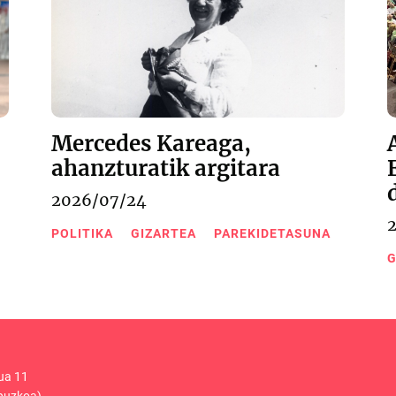
Mercedes Kareaga,
ahanzturatik argitara
2026/07/24
POLITIKA
GIZARTEA
PAREKIDETASUNA
G
ua 11
puzkoa)