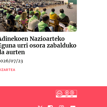
Adinekoen Nazioarteko
Eguna urri osora zabalduko
da aurten
2026/07/23
IZARTEA