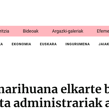
Iritzia
Bideoak
Argazki-galeriak
Efeme
ZA
EKONOMIA
EUSKARA
INGURUMENA
JAIA
marihuana elkarte 
ta administrariak 