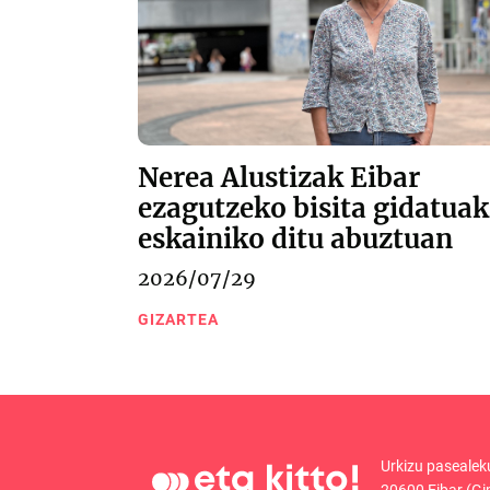
Nerea Alustizak Eibar
ezagutzeko bisita gidatuak
eskainiko ditu abuztuan
2026/07/29
GIZARTEA
Urkizu pasealek
20600 Eibar (Gi