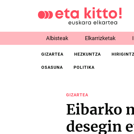
Albisteak
Elkarrizketak
GIZARTEA
HEZKUNTZA
HIRIGINT
OSASUNA
POLITIKA
GIZARTEA
Eibarko 
desegin e