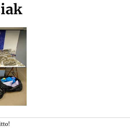
ziak
itto!