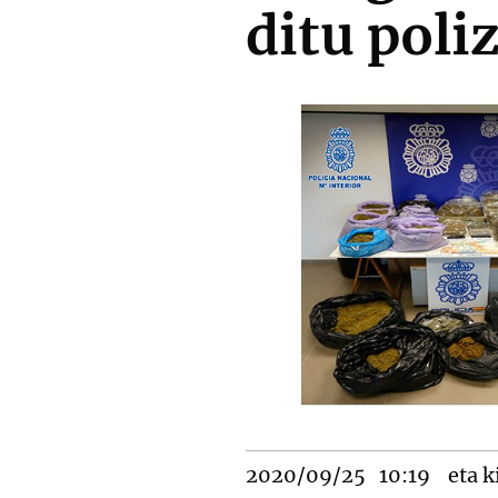
ditu poli
2020/09/25
10:19
eta k