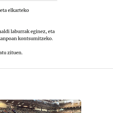
eta elkarteko
naldi laburrak eginez, eta
 kanpoan kontsumitzeko.
tu zituen.