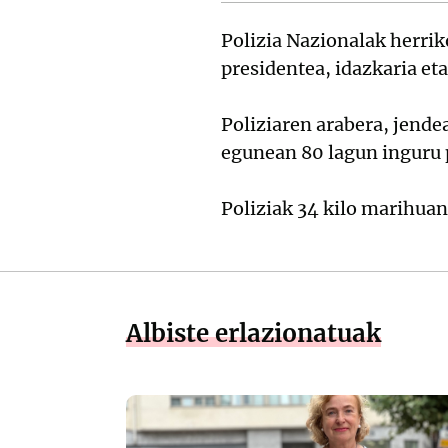
Polizia Nazionalak herri
presidentea, idazkaria eta
Poliziaren arabera, jendea
egunean 80 lagun inguru 
Poliziak 34 kilo marihuan
Albiste erlazionatuak