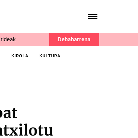
rideak
Debabarrena
K
KIROLA
KULTURA
bat
atxilotu