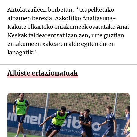
Antolatzaileen berbetan, “txapelketako
aipamen berezia, Azkoitiko Anaitasuna-
Kakute elkarteko emakumeek osatutako Anai
Neskak taldearentzat izan zen, urte guztian
emakumeen xakearen alde egiten duten
lanagatik”.
Albiste erlazionatuak