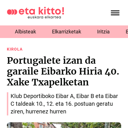
Albisteak
Elkarrizketak
Iritzia
KIROLA
Portugalete izan da
garaile Eibarko Hiria 40.
Xake Txapelketan
Klub Deportiboko Eibar A, Eibar B eta Eibar
C taldeak 10., 12. eta 16. postuan geratu
ziren, hurrenez hurren