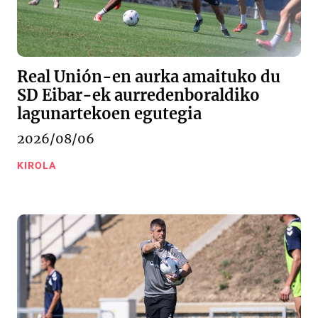
Real Unión-en aurka amaituko du
SD Eibar-ek aurredenboraldiko
lagunartekoen egutegia
2026/08/06
KIROLA