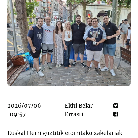
2026/07/06
Ekhi Belar
09:57
Errasti
Euskal Herri guztitik etorritako xakelariak