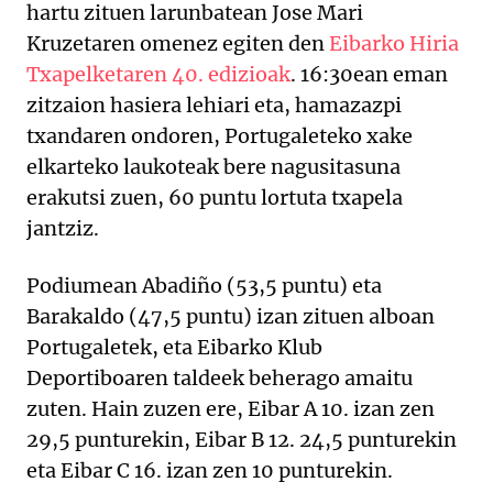
hartu zituen larunbatean Jose Mari
Kruzetaren omenez egiten den
Eibarko Hiria
Txapelketaren 40. edizioak
. 16:30ean eman
zitzaion hasiera lehiari eta, hamazazpi
txandaren ondoren, Portugaleteko xake
elkarteko laukoteak bere nagusitasuna
erakutsi zuen, 60 puntu lortuta txapela
jantziz.
Podiumean Abadiño (53,5 puntu) eta
Barakaldo (47,5 puntu) izan zituen alboan
Portugaletek, eta Eibarko Klub
Deportiboaren taldeek beherago amaitu
zuten. Hain zuzen ere, Eibar A 10. izan zen
29,5 punturekin, Eibar B 12. 24,5 punturekin
eta Eibar C 16. izan zen 10 punturekin.