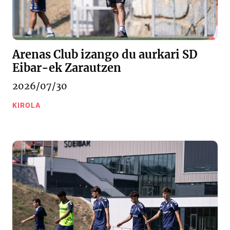
Arenas Club izango du aurkari SD
Eibar-ek Zarautzen
2026/07/30
KIROLA