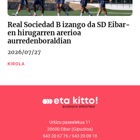
Real Sociedad B izango da SD Eibar-
en hirugarren arerioa
aurredenboraldian
2026/07/27
KIROLA
Urkizu pasealekua 11
20600 Eibar (Gipuzkoa)
943 20 67 76
/
943 20 09 18