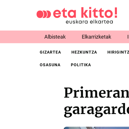
Albisteak
Elkarrizketak
GIZARTEA
HEZKUNTZA
HIRIGINT
OSASUNA
POLITIKA
Primeran
garagard