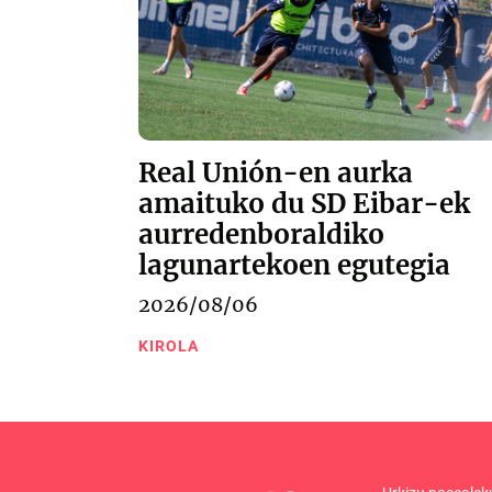
Real Unión-en aurka
amaituko du SD Eibar-ek
aurredenboraldiko
lagunartekoen egutegia
2026/08/06
KIROLA