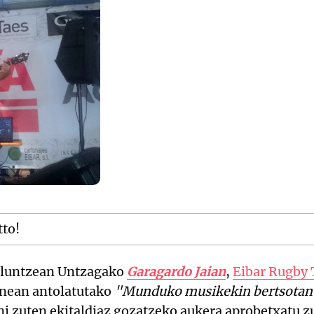
tto!
 iluntzean Untzagako
Garagardo Jaian
,
Eibar Rugby 
anean antolatutako
"Munduko musikekin bertsotan
ni zuten ekitaldiaz gozatzeko aukera aprobetxatu z