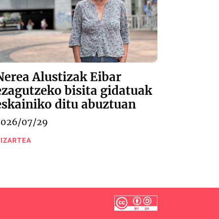
Nerea Alustizak Eibar
ezagutzeko bisita gidatuak
eskainiko ditu abuztuan
2026/07/29
IZARTEA