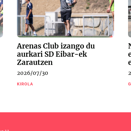
Arenas Club izango du
aurkari SD Eibar-ek
Zarautzen
2026/07/30
KIROLA
G