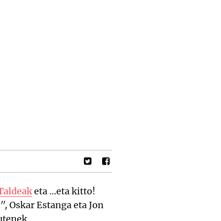
Taldeak
eta …eta kitto!
",
Oskar Estanga eta Jon
utenek.