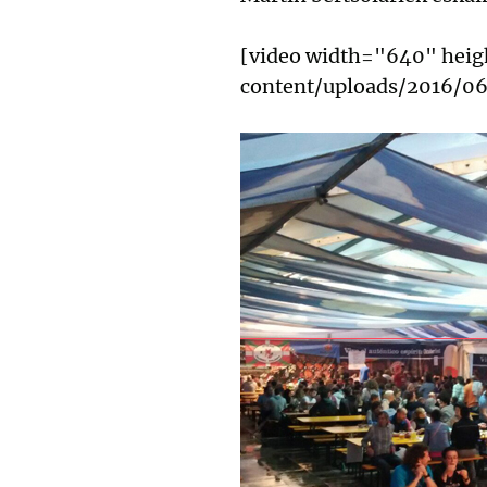
[video width="640" heig
content/uploads/2016/0