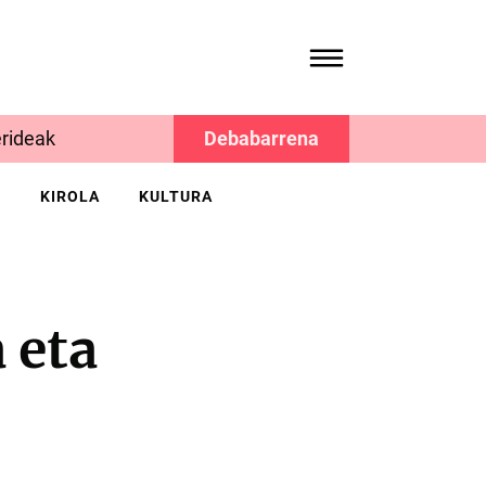
rideak
Debabarrena
K
KIROLA
KULTURA
 eta