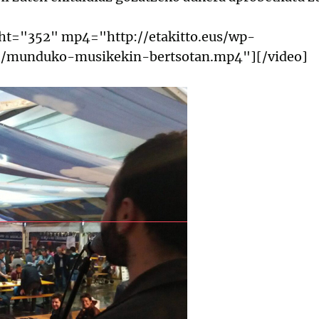
ht="352" mp4="http://etakitto.eus/wp-
6/munduko-musikekin-bertsotan.mp4"][/video]