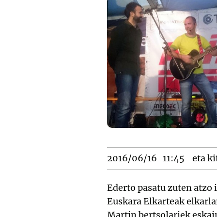
2016/06/16
11:45
eta ki
Ederto pasatu zuten atzo
Euskara Elkarteak elkarl
Martin bertsolariek eskai