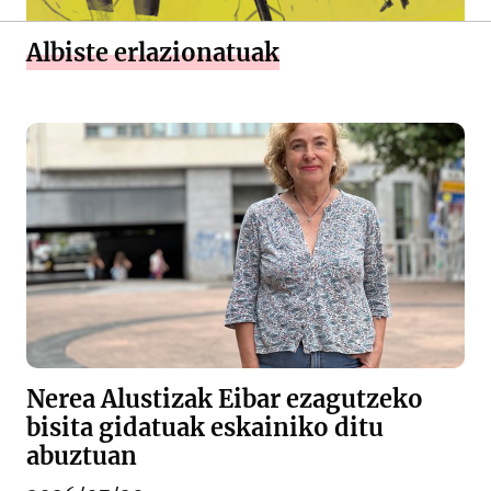
Albiste erlazionatuak
Nerea Alustizak Eibar ezagutzeko
bisita gidatuak eskainiko ditu
abuztuan