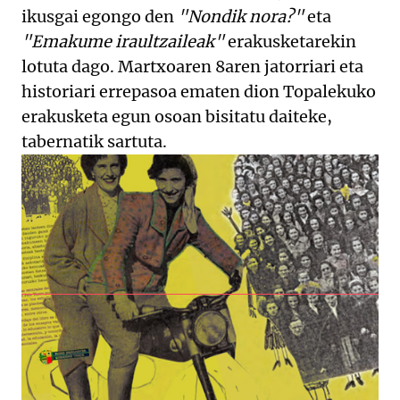
ikusgai egongo den
"Nondik nora?"
eta
"Emakume iraultzaileak"
erakusketarekin
lotuta dago. Martxoaren 8aren jatorriari eta
historiari errepasoa ematen dion Topalekuko
erakusketa egun osoan bisitatu daiteke,
tabernatik sartuta.