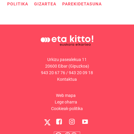
POLITIKA
GIZARTEA
PAREKIDETASUNA
Urkizu pasealekua 11
20600 Eibar (Gipuzkoa)
943 20 67 76
/
943 20 09 18
Kontaktua
Web mapa
Lege oharra
Cookieak-politika