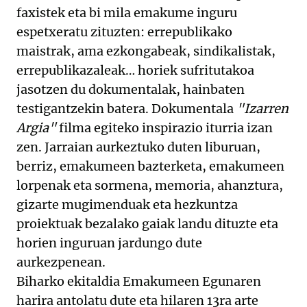
faxistek eta bi mila emakume inguru
espetxeratu zituzten: errepublikako
maistrak, ama ezkongabeak, sindikalistak,
errepublikazaleak… horiek sufritutakoa
jasotzen du dokumentalak, hainbaten
testigantzekin batera. Dokumentala
"Izarren
Argia"
filma egiteko inspirazio iturria izan
zen. Jarraian aurkeztuko duten liburuan,
berriz, emakumeen bazterketa, emakumeen
lorpenak eta sormena, memoria, ahanztura,
gizarte mugimenduak eta hezkuntza
proiektuak bezalako gaiak landu dituzte eta
horien inguruan jardungo dute
aurkezpenean.
Biharko ekitaldia Emakumeen Egunaren
harira antolatu dute eta hilaren 13ra arte