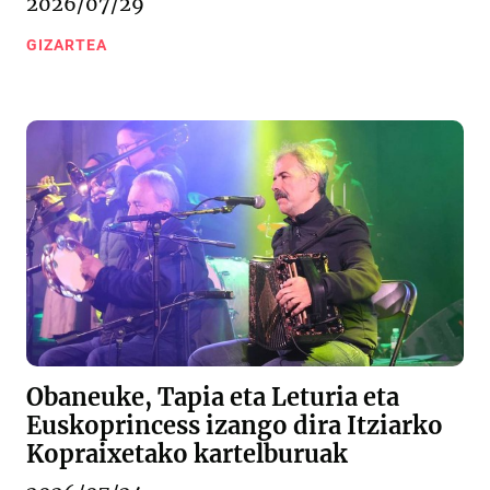
2026/07/29
GIZARTEA
Obaneuke, Tapia eta Leturia eta
Euskoprincess izango dira Itziarko
Kopraixetako kartelburuak