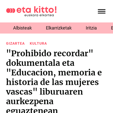
Albisteak
Elkarrizketak
Iritzia
GIZARTEA
KULTURA
"Prohibido recordar"
dokumentala eta
"Educacion, memoria e
historia de las mujeres
vascas" liburuaren
aurkezpena
eguaztenean