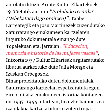
antolatu dituzte Arrate Kultur Elkartekoek:
19:00etatik aurrera
"Prohibido recordar
(Debekatuta dago oroitzea)"
, Txaber
Larreategik eta Josu Martinezek zuzendutako
Saturrarango emakumeen kartzelaren
inguruko dokumentala emango dute
Topalekuan eta, jarraian,
"Educacion,
memoria e historia de las mujeres vascas"
,
Intxorta 1937 Kultur Elkarteak argitaratutako
liburua aurkeztuko dute Julia Monge eta
Izaskun Orbegozok.
Bihar proiektatuko duten dokumentalak
Saturrarango kartzelan espetxeratuta egon
ziren milaka emakumeen istorioa kontatzen
du. 1937-1944 bitartean, luxuzko bainuetxea
izandakoa kartzela bihurtu zuten tropa