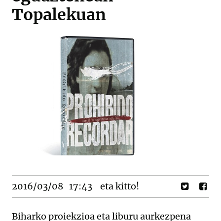
Topalekuan
2016/03/08
17:43
eta kitto!
Biharko proiekzioa eta liburu aurkezpena