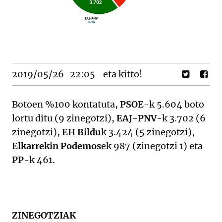
2019/05/26
22:05
eta kitto!
Botoen %100 kontatuta,
PSOE
-k 5.604 boto
lortu ditu (9 zinegotzi),
EAJ-PNV
-k 3.702 (6
zinegotzi),
EH Bildu
k 3.424 (5 zinegotzi),
Elkarrekin Podemos
ek 987 (zinegotzi 1) eta
PP
-k 461.
ZINEGOTZIAK