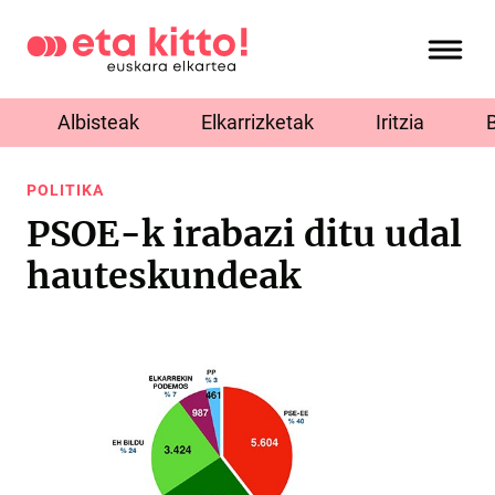
Albisteak
Elkarrizketak
Iritzia
POLITIKA
PSOE-k irabazi ditu udal
hauteskundeak