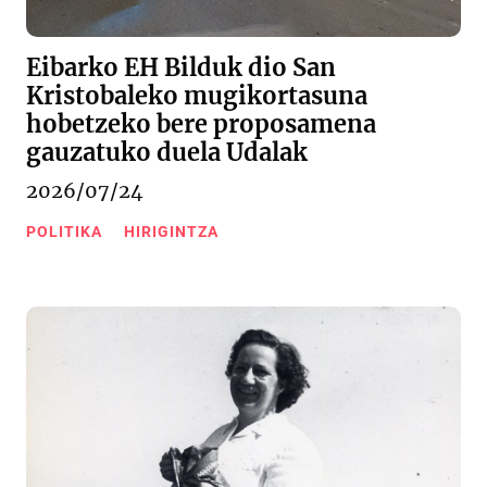
Eibarko EH Bilduk dio San
Kristobaleko mugikortasuna
hobetzeko bere proposamena
gauzatuko duela Udalak
2026/07/24
POLITIKA
HIRIGINTZA