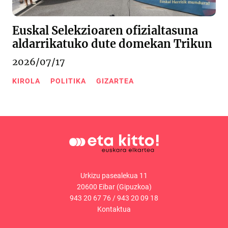
Euskal Selekzioaren ofizialtasuna
aldarrikatuko dute domekan Trikun
2026/07/17
KIROLA
POLITIKA
GIZARTEA
Urkizu pasealekua 11
20600 Eibar (Gipuzkoa)
943 20 67 76
/
943 20 09 18
Kontaktua