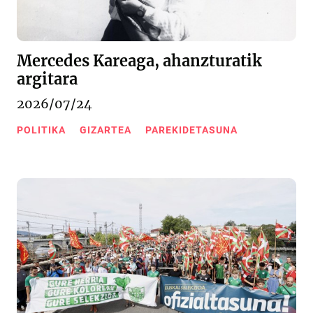
Mercedes Kareaga, ahanzturatik
argitara
2026/07/24
POLITIKA
GIZARTEA
PAREKIDETASUNA