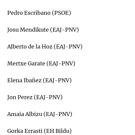
Pedro Escribano (PSOE)
Josu Mendikute (EAJ-PNV)
Alberto de la Hoz (EAJ-PNV)
Mertxe Garate (EAJ-PNV)
Elena Ibañez (EAJ-PNV)
Jon Perez (EAJ-PNV)
Amaia Albizu (EAJ-PNV)
Gorka Errasti (EH Bildu)