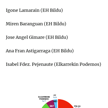
Igone Lamarain (EH Bildu)
Miren Baranguan (EH Bildu)
Jose Angel Gimare (EH Bildu)
Ana Fran Astigarraga (EH Bildu)
Isabel Fdez. Pejenaute (Elkarrekin Podemos)