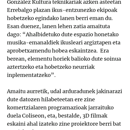
González Kultura teknikariak azken asteetan
Errebalgo plazan ikus-entzunezko ekipoak
hobetzeko egindako lanen berri eman du.
Esan duenez, lanen lehen zatia amaituta
dago: “Ahalbidetuko dute espazio honetako
musika-emanaldiek ikusleari argiztapen eta
aprobetxamendu hobea eskaintzea. Era
berean, elementu horiek balioko dute soinua
aztertzeko eta hobetzeko neurriak
inplementatzeko”.
Amaitu aurretik, udal arduradunek jakinarazi
dute datozen hilabeteetan ere zine
komertzialaren programazioak jarraituko
duela Coliseon, eta, bestalde, 3D filmak
eskaini ahal izateko zine proiektore berri bat