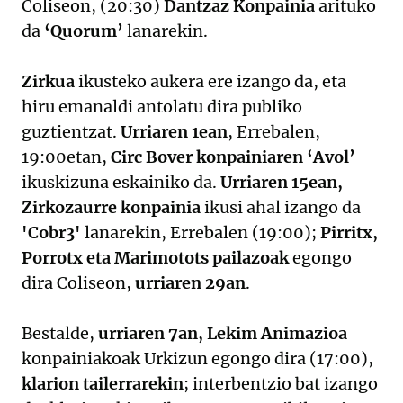
Coliseon, (20:30)
Dantzaz Konpainia
arituko
da
‘Quorum’
lanarekin.
Zirkua
ikusteko aukera ere izango da, eta
hiru emanaldi antolatu dira publiko
guztientzat.
Urriaren 1ean
, Errebalen,
19:00etan,
Circ Bover konpainiaren ‘Avol’
ikuskizuna eskainiko da.
Urriaren 15ean,
Zirkozaurre konpainia
ikusi ahal izango da
'Cobr3'
lanarekin, Errebalen (19:00);
Pirritx,
Porrotx eta Marimotots pailazoak
egongo
dira Coliseon,
urriaren 29an
.
Bestalde,
urriaren 7an, Lekim Animazioa
konpainiakoak Urkizun egongo dira (17:00),
klarion tailerrarekin
; interbentzio bat izango