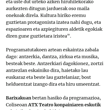
eta uste dut urteko azken hiruhilekorako
aurkezten ditugun jarduerak oso maila
onekoak direla. Kultura hiriko eremu
guztietan protagonista izatea nahi dugu, eta
espazioaren eta azpiegituren aldetik egokiak
diren gune guztietara iristea”.
Programatutakoen artean eskaintza zabala
dago: antzerkia, dantza, zirkua eta musika,
besteak beste. Antzerkiari dagokionez, zortzi
antzezlan eskainiko dira, haietako lau
euskaraz eta beste lau gaztelaniaz; bost
helduentzat izango dira eta hiru umeentzat.
Barixakuan
bertan hasiko da programazioa,
Coliseoan
ATX Teatro konpainiaren eskutik