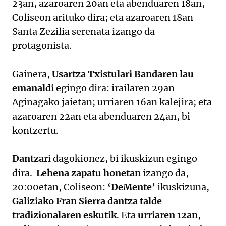
23an, azaroaren 20an eta abenduaren 18an,
Coliseon arituko dira; eta azaroaren 18an
Santa Zezilia serenata izango da
protagonista.
Gainera,
Usartza Txistulari Bandaren lau
emanaldi
egingo dira: irailaren 29an
Aginagako jaietan; urriaren 16an kalejira; eta
azaroaren 22an eta abenduaren 24an, bi
kontzertu.
Dantza
ri dagokionez, bi ikuskizun egingo
dira.
Lehena zapatu honetan
izango da,
20:00etan, Coliseon:
‘DeMente’
ikuskizuna,
Galiziako Fran Sierra dantza talde
tradizionalaren eskutik
. Eta
urriaren 12an
,