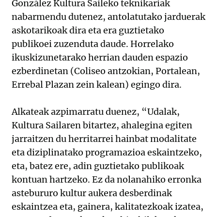
González Kultura Saileko teknikariak
nabarmendu dutenez, antolatutako jarduerak
askotarikoak dira eta era guztietako
publikoei zuzenduta daude. Horrelako
ikuskizunetarako herrian dauden espazio
ezberdinetan (Coliseo antzokian, Portalean,
Errebal Plazan zein kalean) egingo dira.
Alkateak azpimarratu duenez, “Udalak,
Kultura Sailaren bitartez, ahalegina egiten
jarraitzen du herritarrei hainbat modalitate
eta diziplinatako programazioa eskaintzeko,
eta, batez ere, adin guztietako publikoak
kontuan hartzeko. Ez da nolanahiko erronka
astebururo kultur aukera desberdinak
eskaintzea eta, gainera, kalitatezkoak izatea,