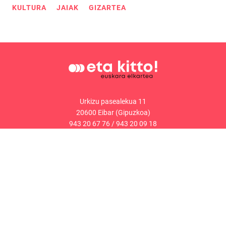
KULTURA
JAIAK
GIZARTEA
Urkizu pasealekua 11
20600 Eibar (Gipuzkoa)
943 20 67 76
/
943 20 09 18
Kontaktua
Web mapa
Lege oharra
Cookieak-politika