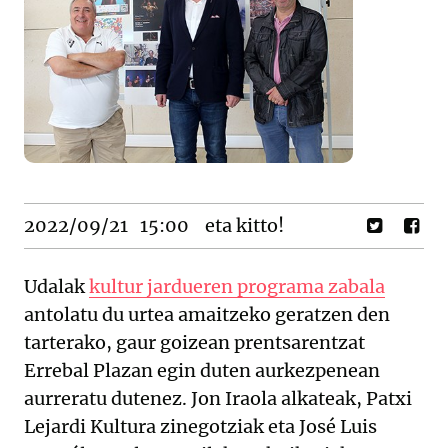
2022/09/21
15:00
eta kitto!
Udalak
kultur jardueren programa zabala
antolatu du urtea amaitzeko geratzen den
tarterako, gaur goizean prentsarentzat
Errebal Plazan egin duten aurkezpenean
aurreratu dutenez. Jon Iraola alkateak, Patxi
Lejardi Kultura zinegotziak eta José Luis