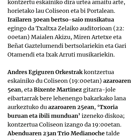
kontzertu eskainiko dira urtea amaitu arte,
horietako lau Coliseon eta bi Portalean.
Irailaren 30ean bertso-saio musikatua
egingo da Txaltxa Zelaiko auditorioan (22:
00etan) Maialen Akizu, Miren Artetxe eta
Beñat Gaztelumendi bertsolariekin eta Gari
Otamendi eta Ixak Arruti musikariekin.
Andres Egiguren Orkestrak
kontzertua
eskainiko du Coliseon (19:00etan)
azaroaren
5ean
, eta
Bixente Martinez
gitarra-jole
eibartarrak bere lehenengo bakarkako lana
aurkeztuko du
azaroaren 25ean
,
‘Txoria
buruan eta ibili munduan’
izeneko diskoa;
kontzertua Coliseon izango da 19:00etan.
Abenduaren 23an Trio Medianoche
talde