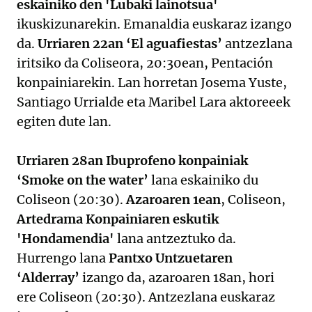
eskainiko den 'Lubaki lainotsua'
ikuskizunarekin. Emanaldia euskaraz izango
da.
Urriaren 22an ‘El aguafiestas’
antzezlana
iritsiko da Coliseora, 20:30ean, Pentación
konpainiarekin. Lan horretan Josema Yuste,
Santiago Urrialde eta Maribel Lara aktoreeek
egiten dute lan.
Urriaren 28an Ibuprofeno konpainiak
‘Smoke on the water’
lana eskainiko du
Coliseon (20:30).
Azaroaren 1ean
, Coliseon,
Artedrama Konpainiaren eskutik
'Hondamendia'
lana antzeztuko da.
Hurrengo lana
Pantxo Untzuetaren
‘Alderray’
izango da, azaroaren 18an, hori
ere Coliseon (20:30). Antzezlana euskaraz