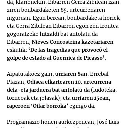
da, klarionekin, Eibarren Gerra Zibilean izan
ziren bonbardaketen 85. urteurrenaren
inguruan. Egun berean, bonbardaketa horiek
eta Gerra Zibilean Eibarren egon zen frontea
gogoratzeko
hitzaldi
bat antolatu da
Eibarren,
Nieves Concostrina kazetariaren
eskutik:
‘De las tragedias que provocó el
golpe de estado al Guernica de Picasso’.
Aipatutakoez gain,
urriaren 8an
, Errebal
Plazan,
Odisea elkartearen 10. urteurrena
dela-eta jarduera bat antolatu da
(ludoteka,
torneoak eta jolasak); eta
urriaren 15ean,
raperoen ‘Oilar borroka’
egingo da.
Programazio honen aurkezpenean, José Luis