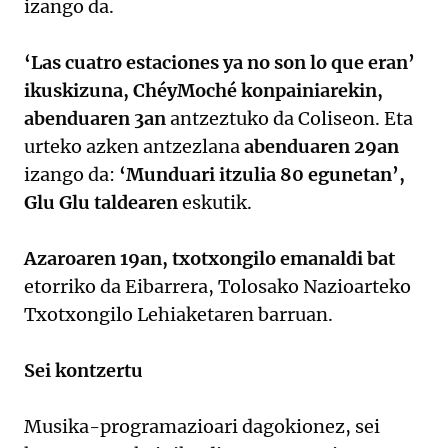
izango da.
‘Las cuatro estaciones ya no son lo que eran’
ikuskizuna, ChéyMoché konpainiarekin,
abenduaren 3an
antzeztuko da Coliseon. Eta
urteko azken antzezlana
abenduaren 29an
izango da:
‘Munduari itzulia 80 egunetan’,
Glu Glu taldearen
eskutik.
Azaroaren 19an, txotxongilo emanaldi bat
etorriko da Eibarrera, Tolosako Nazioarteko
Txotxongilo Lehiaketaren barruan.
Sei kontzertu
Musika-programazioari dagokionez, sei