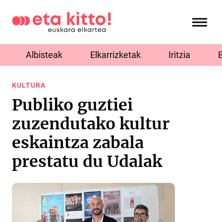
Albisteak
Elkarrizketak
Iritzia
KULTURA
Publiko guztiei
zuzendutako kultur
eskaintza zabala
prestatu du Udalak