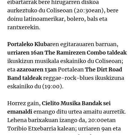
eibartarrak bere hirugarren diskoa
aurkeztuko du Coliseoan (20:30ean), bere
doinu latinoamerikar, bolero, bals eta
rantxerekin.
Portaleko Kluba
ren egitarauaren barruan,
urriaren 16an
The Ramirezen Combo taldeak
ikuskizun musikala eskainiko du Coliseoan;
eta
azaroaren 13an
Portalean
The Dirt Road
Band taldeak
reggae-rock-blues ikuskizuna
eskainiko du (19:00).
Horrez gain,
Cielito Musika Bandak sei
emanaldi
emango ditu urtea amaitu aurretik.
Lehena barixakuan izango da, 20:00etan
Toribio Etxebarria kalean; urriaren 9an eta