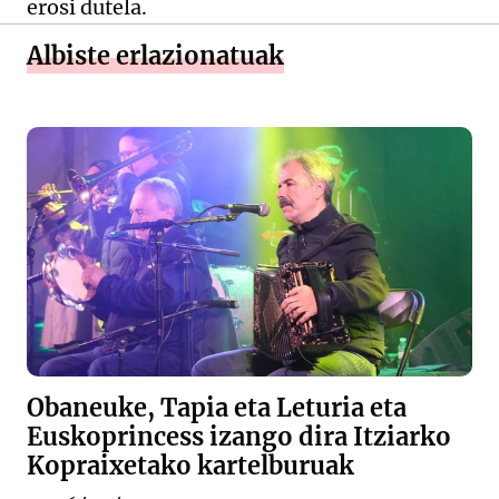
erosi dutela.
Albiste erlazionatuak
Obaneuke, Tapia eta Leturia eta
Euskoprincess izango dira Itziarko
Kopraixetako kartelburuak