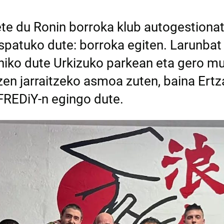
e du Ronin borroka klub autogestiona
patuko dute: borroka egiten. Larunbat
iniko dute Urkizuko parkean eta gero mu
en jarraitzeko asmoa zuten, baina Ertz
 FREDiY-n egingo dute.