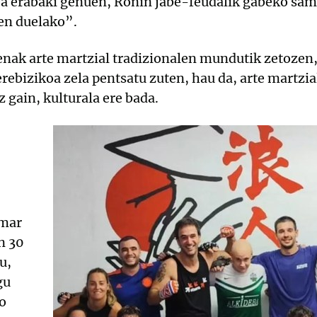
ea erabaki genuen, Ronin jabe-feudalik gabeko samu
zen duelako”.
enak arte martzial tradizionalen mundutik zetozen
erebizikoa zela pentsatu zuten, hau da, arte martzi
z gain, kulturala ere bada.
amar
n 30
u,
gu
o