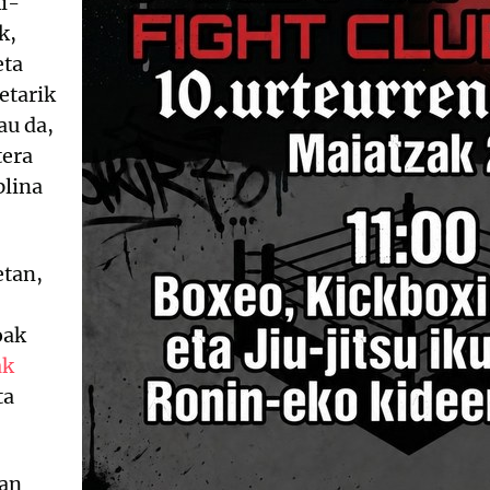
ki-
k,
eta
etarik
au da,
tera
plina
etan,
oak
ak
ta
ean