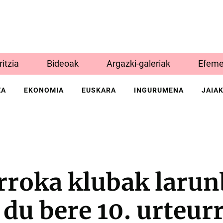
Iritzia
Bideoak
Argazki-galeriak
Efeme
ZA
EKONOMIA
EUSKARA
INGURUMENA
JAIA
rroka klubak laru
du bere 10. urteur