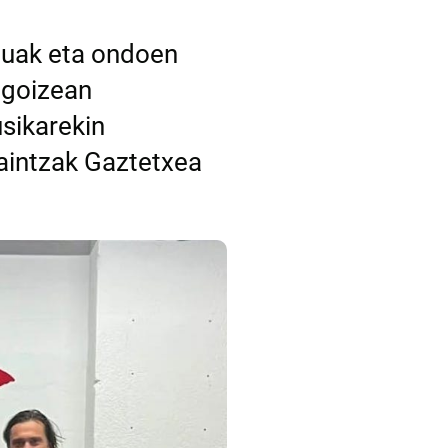
tuak eta ondoen
 goizean
sikarekin
aintzak Gaztetxea