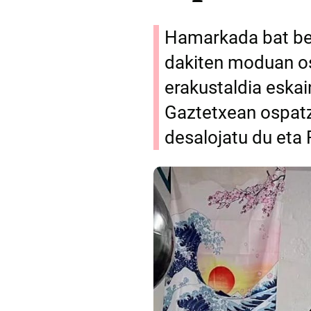
Hamarkada bat bet
dakiten moduan os
erakustaldia eska
Gaztetxean ospatz
desalojatu du eta