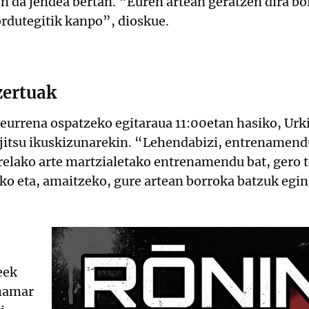
n da jendea bertan. “Euren artean geratzen dira b
ordutegitik kanpo”, dioskue.
zertuak
urrena ospatzeko egitaraua 11:00etan hasiko, Urk
jitsu ikuskizunarekin. “Lehendabizi, entrenamend
relako arte martzialetako entrenamendu bat, gero 
ko eta, amaitzeko, gure artean borroka batzuk egin
eek
 hamar