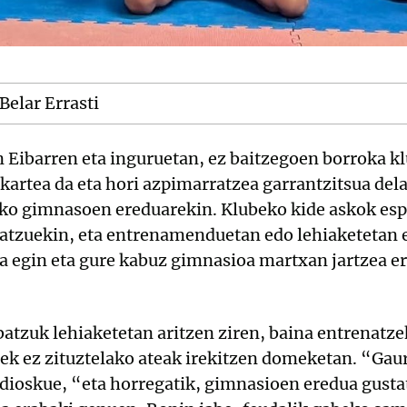
Belar Errasti
n Eibarren eta inguruetan, ez baitzegoen borroka k
kartea da eta hori azpimarratzea garrantzitsua dela
uko gimnasoen ereduarekin. Klubeko kide askok espe
atzuekin, eta entrenamenduetan edo lehiaketetan e
ba egin eta gure kabuz gimnasioa martxan jartzea e
batzuk lehiaketetan aritzen ziren, baina entrenatz
k ez zituztelako ateak irekitzen domeketan. “Gau
 dioskue, “eta horregatik, gimnasioen eredua gusta