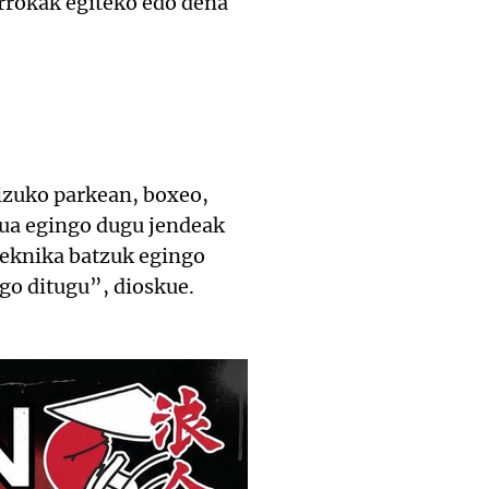
orrokak egiteko edo dena
izuko parkean, boxeo,
ua egingo dugu jendeak
teknika batzuk egingo
go ditugu”, dioskue.