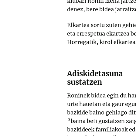
klubari Ronin izena jartz
denez, bere bidea jarrait
Elkartea sortu zuten gehi
eta errespetua ekartzea b
Horregatik, kirol elkartea
Adiskidetasuna
sustatzen
Roninek bidea egin du h
urte hauetan eta gaur egu
bazkide baino gehiago dit
“baina beti gustatzen zai
bazkideek familiakoak ed