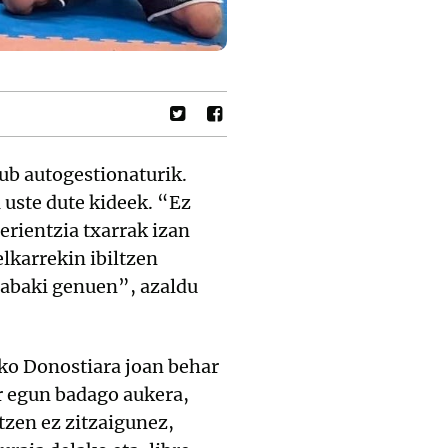
lub autogestionaturik.
 uste dute kideek. “Ez
rientzia txarrak izan
lkarrekin ibiltzen
rabaki genuen”, azaldu
eko Donostiara joan behar
r egun badago aukera,
tzen ez zitzaigunez,