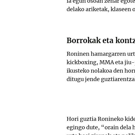
ia egun osoan zehar egote
delako ariketak, klaseen 
Borrokak eta kont
Roninen hamargarren urte
kickboxing, MMA eta jiu-
ikusteko nolakoa den hor
ditugu jende guztiarentza
Hori guztia Ronineko kid
egingo dute, “orain dela