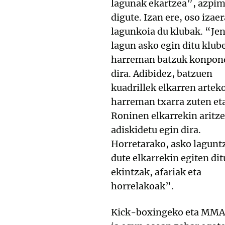
lagunak ekartzea”, azpim
digute. Izan ere, oso izaer
lagunkoia du klubak. “Je
lagun asko egin ditu klub
harreman batzuk konpon
dira. Adibidez, batzuen
kuadrillek elkarren artek
harreman txarra zuten et
Roninen elkarrekin aritz
adiskidetu egin dira.
Horretarako, asko lagunt
dute elkarrekin egiten di
ekintzak, afariak eta
horrelakoak”.
Kick-boxingeko eta MMA k