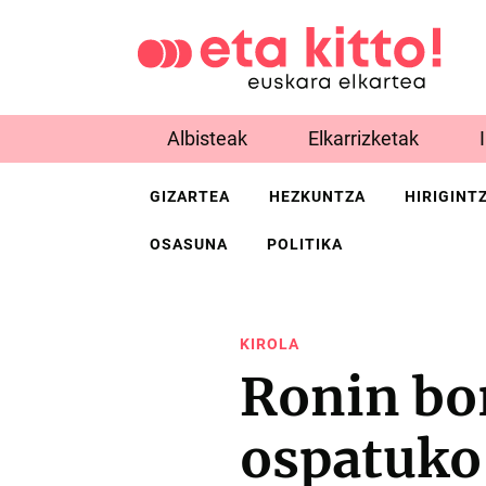
Albisteak
Elkarrizketak
GIZARTEA
HEZKUNTZA
HIRIGINT
OSASUNA
POLITIKA
KIROLA
Ronin bo
ospatuko 