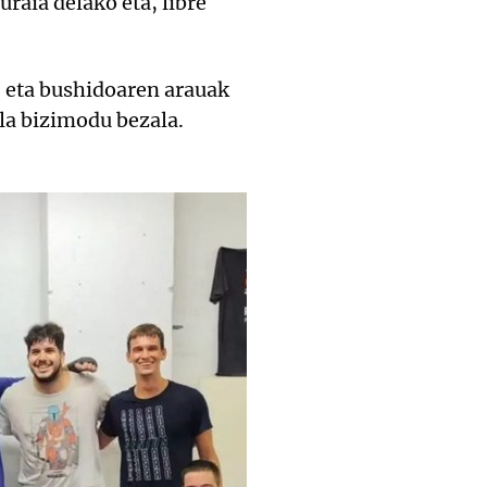
raia delako eta, libre
, eta bushidoaren arauak
ala bizimodu bezala.