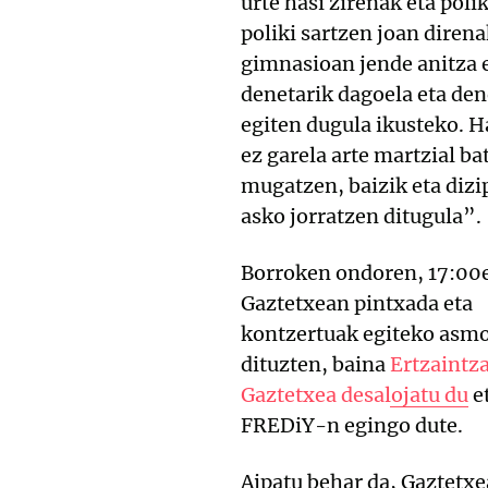
urte hasi zirenak eta poli
poliki sartzen joan direna
gimnasioan jende anitza 
denetarik dagoela eta den
egiten dugula ikusteko. H
ez garela arte martzial ba
mugatzen, baizik eta dizi
asko jorratzen ditugula”.
Borroken ondoren, 17:00
Gaztetxean pintxada eta
kontzertuak egiteko asm
dituzten, baina
Ertzaintz
Gaztetxea desalojatu du
e
FREDiY-n egingo dute.
Aipatu behar da, Gaztetx