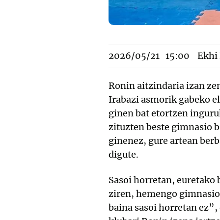
2026/05/21
15:00
Ekhi 
Ronin aitzindaria izan ze
Irabazi asmorik gabeko el
ginen bat etortzen ingur
zituzten beste gimnasio b
ginenez, gure artean ber
digute.
Sasoi horretan, euretako 
ziren, hemengo gimnasioe
baina sasoi horretan ez”,