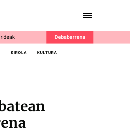
rideak
Debabarrena
K
KIROLA
KULTURA
nbatean
rena