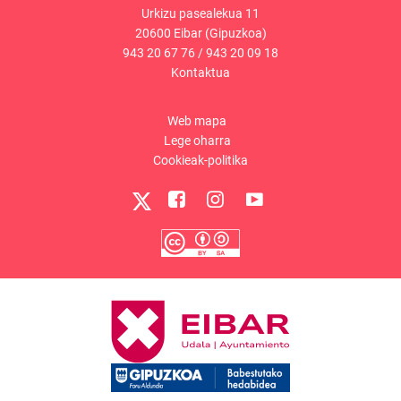
Urkizu pasealekua 11
20600 Eibar (Gipuzkoa)
943 20 67 76
/
943 20 09 18
Kontaktua
Web mapa
Lege oharra
Cookieak-politika