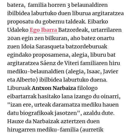
batera, familia horren 3 belaunaldiren
ibilbidea laburtuko duen liburua argitaratzea
proposatu du gobernu taldeak. Eibarko
Udaleko
Ego
Ibarra
Batzordeak, urtarrilaren
20an egin zen bilkuran, aho batez onartu
zuen Idoia Sarasqueta batzordeburuak
egindako proposamena, alegia, liburu bat
argitaratzea Sáenz de Viteri familiaren hiru
mediku-belaunaldien (alegia, Isaac, Javier
eta Alberto) ibilbidea laburtuko duena.
Liburuak
Antxon Narbaiza
filologo
eibartarrak hasitako lana izango du oinarri,
"izan ere, urteak daramatza mediku hauen
datu biografikoak jasotzen", azaldu dute.
Hauxe da Narbaizak aztertzen duen
hirugarren mediku-familia (aurretik