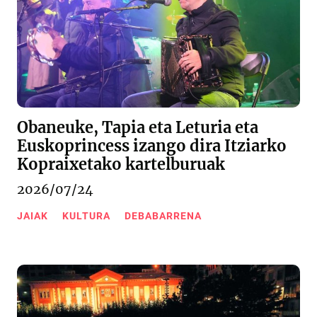
Obaneuke, Tapia eta Leturia eta
Euskoprincess izango dira Itziarko
Kopraixetako kartelburuak
2026/07/24
JAIAK
KULTURA
DEBABARRENA