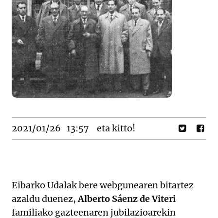
2021/01/26
13:57
eta kitto!
Eibarko Udalak bere webgunearen bitartez
azaldu duenez,
Alberto Sáenz de Viteri
familiako gazteenaren jubilazioarekin