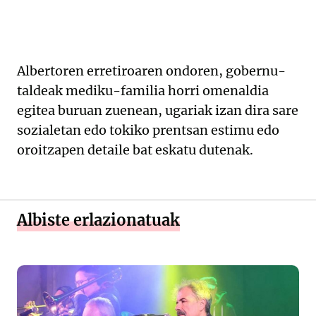
Albertoren erretiroaren ondoren, gobernu-
taldeak mediku-familia horri omenaldia
egitea buruan zuenean, ugariak izan dira sare
sozialetan edo tokiko prentsan estimu edo
oroitzapen detaile bat eskatu dutenak.
Albiste erlazionatuak