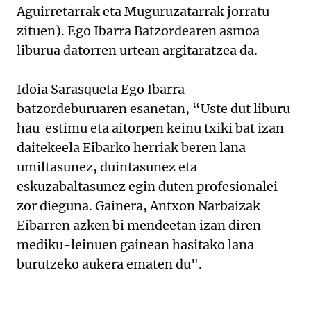
Aguirretarrak eta Muguruzatarrak jorratu
zituen). Ego Ibarra Batzordearen asmoa
liburua datorren urtean argitaratzea da.
Idoia Sarasqueta Ego Ibarra
batzordeburuaren esanetan, “Uste dut liburu
hau estimu eta aitorpen keinu txiki bat izan
daitekeela Eibarko herriak beren lana
umiltasunez, duintasunez eta
eskuzabaltasunez egin duten profesionalei
zor dieguna. Gainera, Antxon Narbaizak
Eibarren azken bi mendeetan izan diren
mediku-leinuen gainean hasitako lana
burutzeko aukera ematen du".