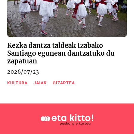
Kezka dantza taldeak Izabako
Santiago egunean dantzatuko du
zapatuan
2026/07/23
KULTURA
JAIAK
GIZARTEA