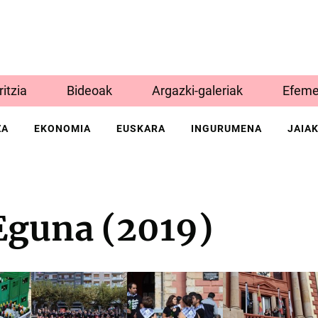
Iritzia
Bideoak
Argazki-galeriak
Efeme
ZA
EKONOMIA
EUSKARA
INGURUMENA
JAIA
Eguna (2019)