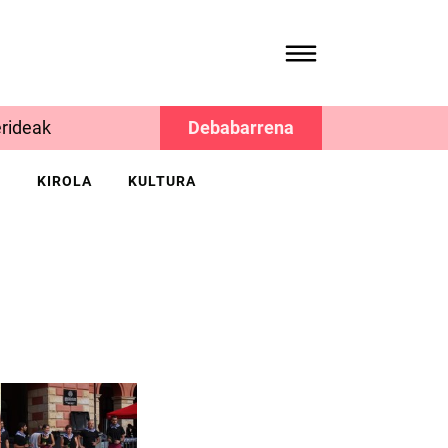
rideak
Debabarrena
K
KIROLA
KULTURA