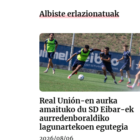
Albiste erlazionatuak
Real Unión-en aurka
amaituko du SD Eibar-ek
aurredenboraldiko
lagunartekoen egutegia
2026/08/06