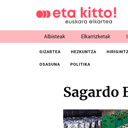
Albisteak
Elkarrizketak
GIZARTEA
HEZKUNTZA
HIRIGINT
OSASUNA
POLITIKA
Sagardo 