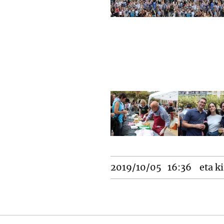
2019/10/05
16:36
eta ki