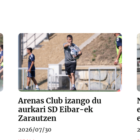
Arenas Club izango du
aurkari SD Eibar-ek
Zarautzen
2026/07/30