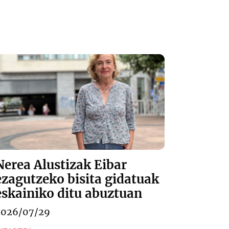
Nerea Alustizak Eibar
ezagutzeko bisita gidatuak
eskainiko ditu abuztuan
2026/07/29