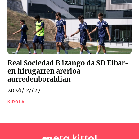
Real Sociedad B izango da SD Eibar-
en hirugarren arerioa
aurredenboraldian
2026/07/27
KIROLA