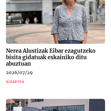
Nerea Alustizak Eibar ezagutzeko
bisita gidatuak eskainiko ditu
abuztuan
2026/07/29
GIZARTEA