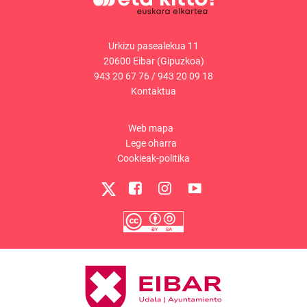
Urkizu pasealekua 11
20600 Eibar (Gipuzkoa)
943 20 67 76
/
943 20 09 18
Kontaktua
Web mapa
Lege oharra
Cookieak-politika