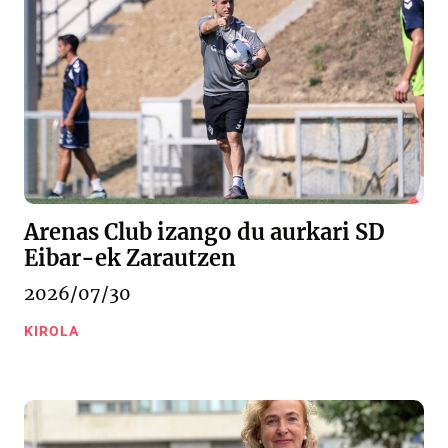
Arenas Club izango du aurkari SD
Eibar-ek Zarautzen
2026/07/30
KIROLA