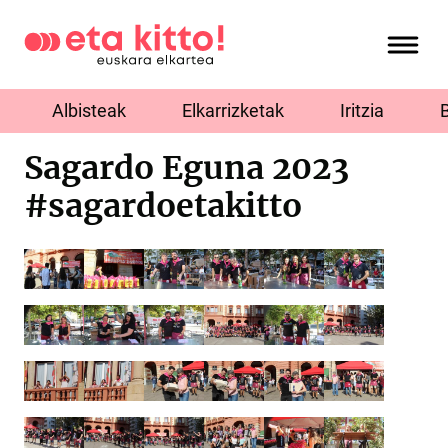
Albisteak
Elkarrizketak
Iritzia
Sagardo Eguna 2023
#sagardoetakitto