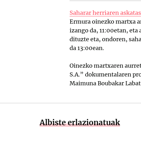
Saharar herriaren askata
Ermura oinezko martxa a
izango da, 11:00etan, eta
dituzte eta, ondoren, sa
da 13:00ean.
Oinezko martxaren aurre
S.A.” dokumentalaren pro
Maimuna Boubakar Labaten
Albiste erlazionatuak