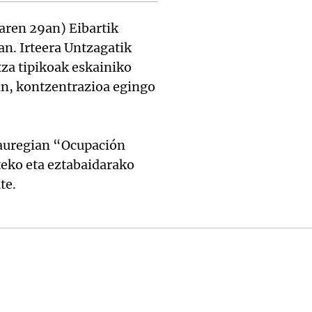
aren 29an) Eibartik
n. Irteera Untzagatik
za tipikoak eskainiko
in, kontzentrazioa egingo
auregian “Ocupación
teko eta eztabaidarako
te.