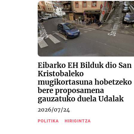
Eibarko EH Bilduk dio San
Kristobaleko
mugikortasuna hobetzeko
bere proposamena
gauzatuko duela Udalak
2026/07/24
POLITIKA
HIRIGINTZA