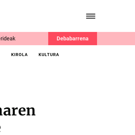
rideak
Debabarrena
K
KIROLA
KULTURA
naren
e