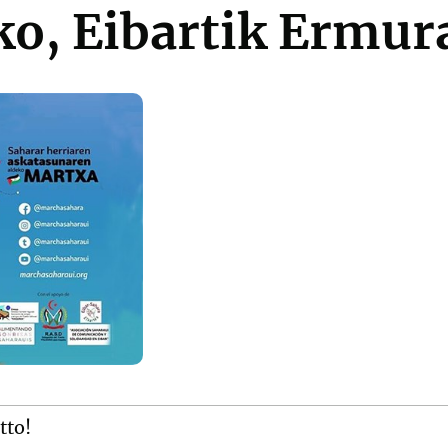
ko, Eibartik Ermur
tto!