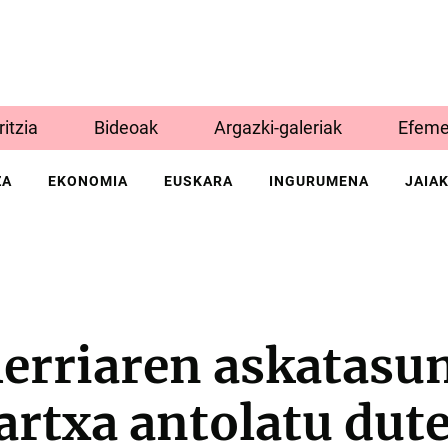
Iritzia
Bideoak
Argazki-galeriak
Efeme
ZA
EKONOMIA
EUSKARA
INGURUMENA
JAIA
herriaren askatasu
rtxa antolatu dut