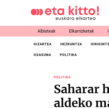
Albisteak
Elkarrizketak
GIZARTEA
HEZKUNTZA
HIRIGINT
OSASUNA
POLITIKA
POLITIKA
Saharar 
aldeko ma