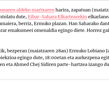
sunaren aldeko martxaren
harira, zapatuan (maiatz
ntolatu dute,
Eibar-Sahara Elkartearekin
elkarlanea
 amaiera, berriz, Ermuko plazan. Han Saharako dant
harar emakumeei omenaldia egingo diete. Horrez ga
tik, bezperan (maiatzaren 28an) Ermuko Lobiano J
iekzioa egingo dute, 18:00etan eta aurkezpena egi
 eta Ahmed Chej Sidiren parte-hartzea izango du