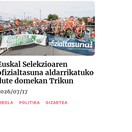
Euskal Selekzioaren
ofizialtasuna aldarrikatuko
dute domekan Trikun
2026/07/17
IROLA
POLITIKA
GIZARTEA