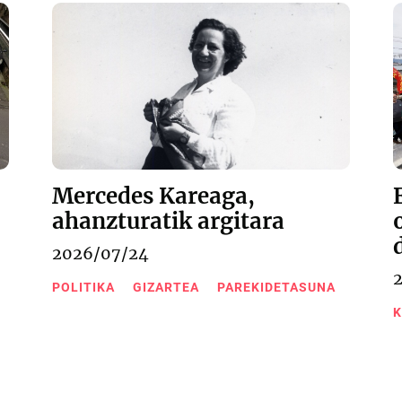
Mercedes Kareaga,
ahanzturatik argitara
2026/07/24
POLITIKA
GIZARTEA
PAREKIDETASUNA
K