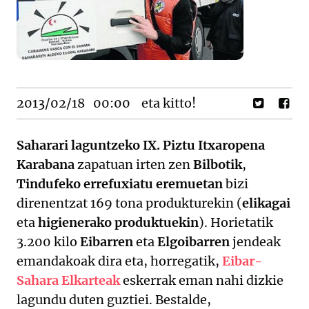
2013/02/18
00:00
eta kitto!
Saharari laguntzeko IX. Piztu Itxaropena
Karabana
zapatuan irten zen
Bilbotik
,
Tindufeko errefuxiatu eremuetan
bizi
direnentzat 169 tona produkturekin (
elikagai
eta
higienerako produktuekin
). Horietatik
3.200 kilo
Eibarren
eta
Elgoibarren
jendeak
emandakoak dira eta, horregatik,
Eibar-
Sahara Elkarteak
eskerrak eman nahi dizkie
lagundu duten guztiei. Bestalde,