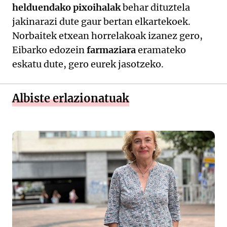
helduendako pixoihalak
behar dituztela
jakinarazi dute gaur bertan elkartekoek.
Norbaitek etxean horrelakoak izanez gero,
Eibarko edozein
farmaziara
eramateko
eskatu dute, gero eurek jasotzeko.
Albiste erlazionatuak