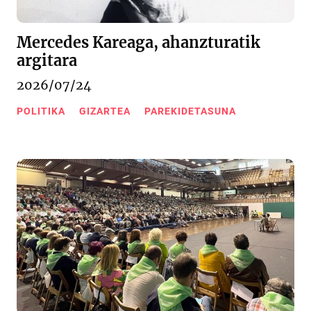
Mercedes Kareaga, ahanzturatik
argitara
2026/07/24
POLITIKA
GIZARTEA
PAREKIDETASUNA