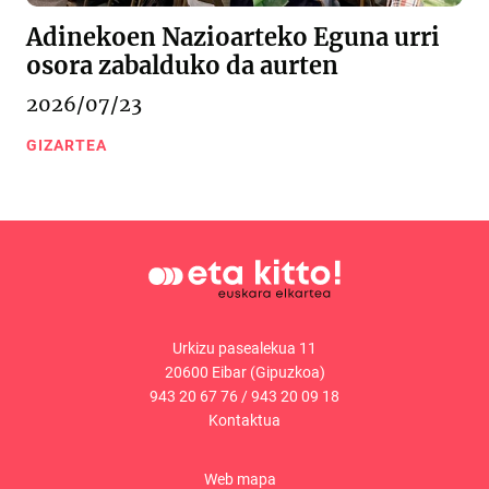
Adinekoen Nazioarteko Eguna urri
osora zabalduko da aurten
2026/07/23
GIZARTEA
Urkizu pasealekua 11
20600 Eibar (Gipuzkoa)
943 20 67 76
/
943 20 09 18
Kontaktua
Web mapa