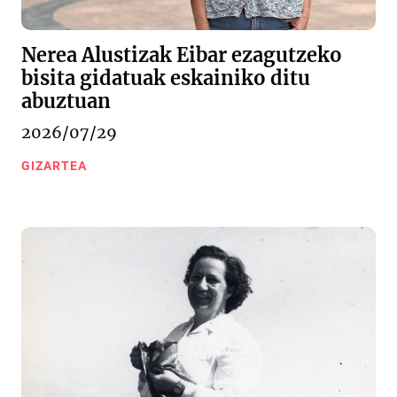
Nerea Alustizak Eibar ezagutzeko
bisita gidatuak eskainiko ditu
abuztuan
2026/07/29
GIZARTEA