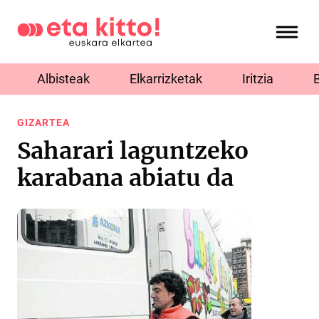
Albisteak
Elkarrizketak
Iritzia
GIZARTEA
Saharari laguntzeko
karabana abiatu da