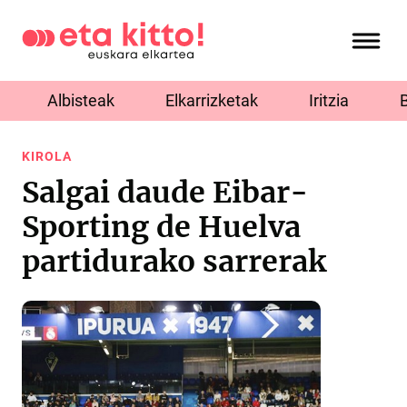
Albisteak
Elkarrizketak
Iritzia
KIROLA
Salgai daude Eibar-
Sporting de Huelva
partidurako sarrerak