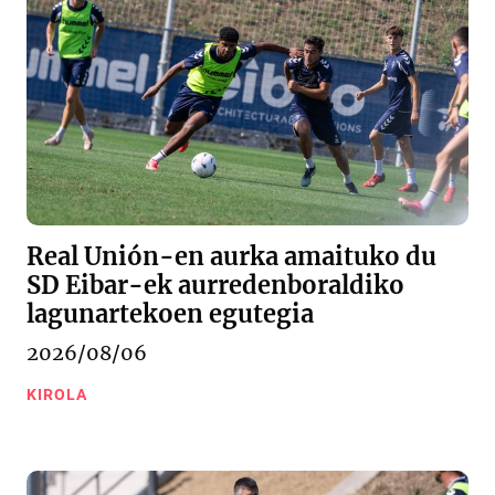
Real Unión-en aurka amaituko du
SD Eibar-ek aurredenboraldiko
lagunartekoen egutegia
2026/08/06
KIROLA