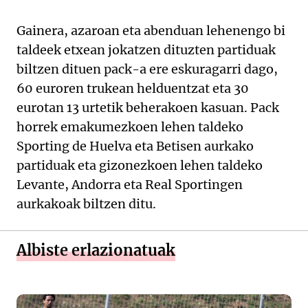
Gainera, azaroan eta abenduan lehenengo bi
taldeek etxean jokatzen dituzten partiduak
biltzen dituen pack-a ere eskuragarri dago,
60 euroren trukean helduentzat eta 30
eurotan 13 urtetik beherakoen kasuan. Pack
horrek emakumezkoen lehen taldeko
Sporting de Huelva eta Betisen aurkako
partiduak eta gizonezkoen lehen taldeko
Levante, Andorra eta Real Sportingen
aurkakoak biltzen ditu.
Albiste erlazionatuak