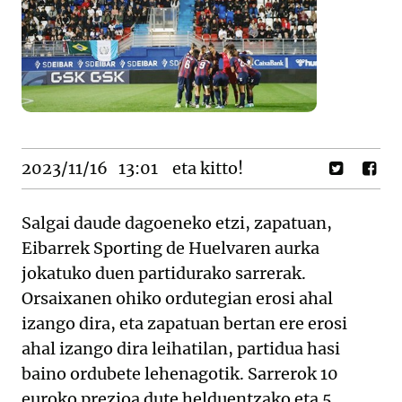
2023/11/16
13:01
eta kitto!
Salgai daude dagoeneko etzi, zapatuan,
Eibarrek Sporting de Huelvaren aurka
jokatuko duen partidurako sarrerak.
Orsaixanen ohiko ordutegian erosi ahal
izango dira, eta zapatuan bertan ere erosi
ahal izango dira leihatilan, partidua hasi
baino ordubete lehenagotik. Sarrerok 10
euroko prezioa dute helduentzako eta 5