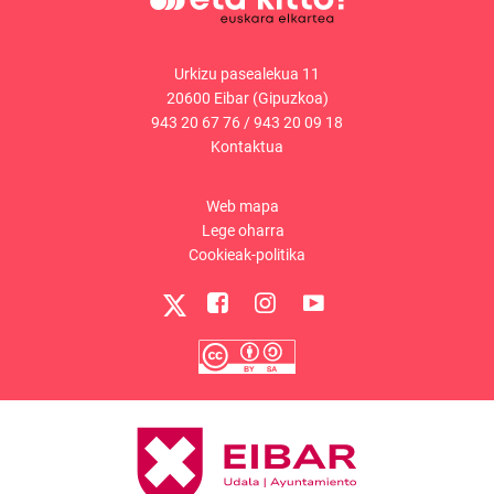
Urkizu pasealekua 11
20600 Eibar (Gipuzkoa)
943 20 67 76
/
943 20 09 18
Kontaktua
Web mapa
Lege oharra
Cookieak-politika