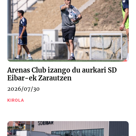
Arenas Club izango du aurkari SD
Eibar-ek Zarautzen
2026/07/30
KIROLA