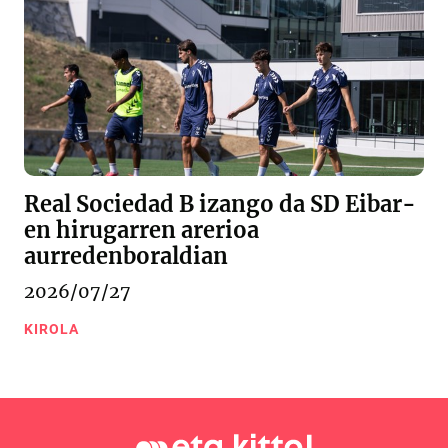
Real Sociedad B izango da SD Eibar-
en hirugarren arerioa
aurredenboraldian
2026/07/27
KIROLA