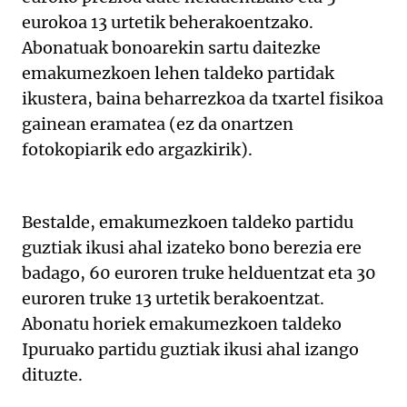
eurokoa 13 urtetik beherakoentzako.
Abonatuak bonoarekin sartu daitezke
emakumezkoen lehen taldeko partidak
ikustera, baina beharrezkoa da txartel fisikoa
gainean eramatea (ez da onartzen
fotokopiarik edo argazkirik).
Bestalde, emakumezkoen taldeko partidu
guztiak ikusi ahal izateko bono berezia ere
badago, 60 euroren truke helduentzat eta 30
euroren truke 13 urtetik berakoentzat.
Abonatu horiek emakumezkoen taldeko
Ipuruako partidu guztiak ikusi ahal izango
dituzte.