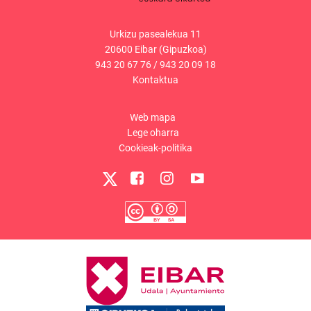
Urkizu pasealekua 11
20600 Eibar (Gipuzkoa)
943 20 67 76
/
943 20 09 18
Kontaktua
Web mapa
Lege oharra
Cookieak-politika