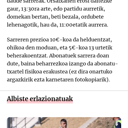
daude sarrerak. Orsaixanen erosi daitezke
gaur, 13:30ra arte, edo partidu aurretik,
domekan bertan, beti bezala, ordubete
lehenagotik, hau da, 11:00etatik aurrera.
Sarreren prezioa 10€-koa da helduentzat,
ohikoa den moduan, eta 5€-koa 13 urtetik
beherakoentzat. Abonatuek sarrera doan
dute, baina beharrezkoa izango da abonatu-
txartel fisikoa erakustea (ez dira onartuko
argazkirik ezta karnetaren fotokopiarik).
Albiste erlazionatuak