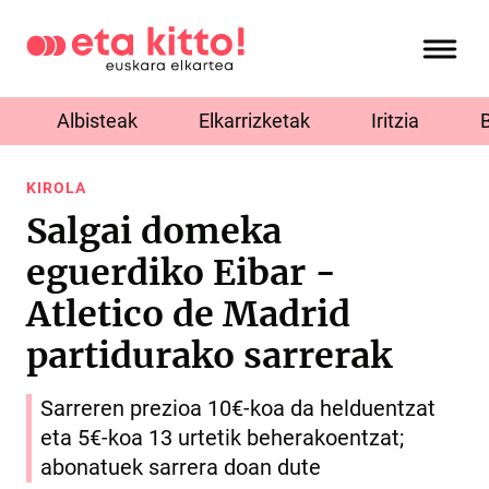
Albisteak
Elkarrizketak
Iritzia
KIROLA
Salgai domeka
eguerdiko Eibar -
Atletico de Madrid
partidurako sarrerak
Sarreren prezioa 10€-koa da helduentzat
eta 5€-koa 13 urtetik beherakoentzat;
abonatuek sarrera doan dute