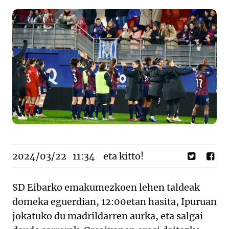
2024/03/22
11:34
eta kitto!
SD Eibarko emakumezkoen lehen taldeak
domeka eguerdian, 12:00etan hasita, Ipuruan
jokatuko du madrildarren aurka, eta salgai