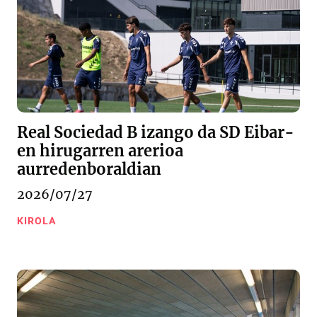
Real Sociedad B izango da SD Eibar-
en hirugarren arerioa
aurredenboraldian
2026/07/27
KIROLA