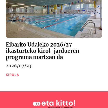
Eibarko Udaleko 2026/27
ikasturteko kirol-jardueren
programa martxan da
2026/07/23
KIROLA