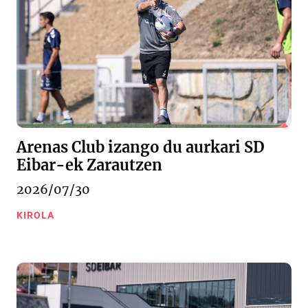
Arenas Club izango du aurkari SD
Eibar-ek Zarautzen
2026/07/30
KIROLA