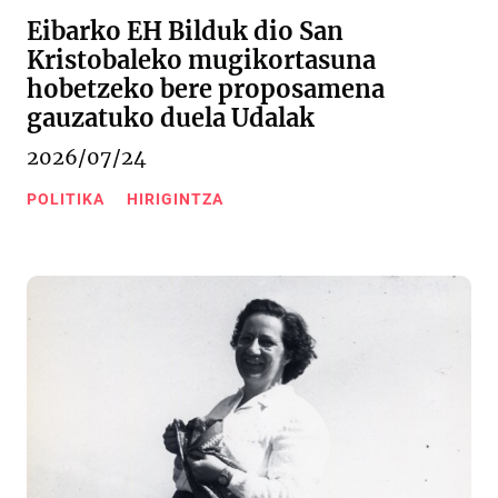
Eibarko EH Bilduk dio San
Kristobaleko mugikortasuna
hobetzeko bere proposamena
gauzatuko duela Udalak
2026/07/24
POLITIKA
HIRIGINTZA