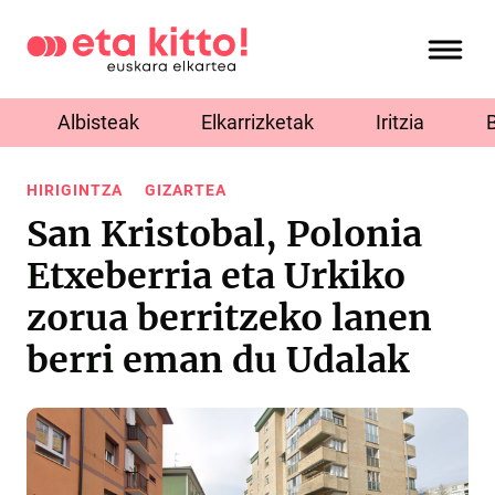
Albisteak
Elkarrizketak
Iritzia
HIRIGINTZA
GIZARTEA
San Kristobal, Polonia
Etxeberria eta Urkiko
zorua berritzeko lanen
berri eman du Udalak