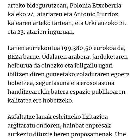
arteko bidegurutzean, Polonia Etxeberria
kaleko 24. atariaren eta Antonio Iturrioz
kalearen arteko tartean, eta Urki auzoko 21.
eta 23. atarien inguruan.
Lanen aurrekontua 199.380,50 eurokoa da,
BEZa barne. Udalaren arabera, jarduketaren
helburua da oinezko eta ibilgailu ugari
ibiltzen diren guneetako zoladuraren egoera
hobetzea, segurtasuna eta erosotasuna
handitzearekin batera espazio publikoaren
kalitatea ere hobetzeko.
Asfaltatze lanak esleitzeko lizitazioa
argitaratu ondoren, hainbat enpresak
aurkeztu dituzte beren proposamenak. Une