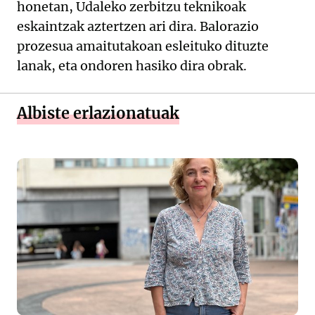
honetan, Udaleko zerbitzu teknikoak
eskaintzak aztertzen ari dira. Balorazio
prozesua amaitutakoan esleituko dituzte
lanak, eta ondoren hasiko dira obrak.
Albiste erlazionatuak