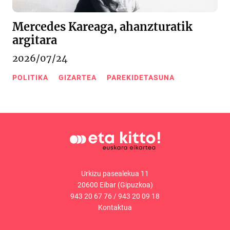
Mercedes Kareaga, ahanzturatik
argitara
2026/07/24
POLITIKA
GIZARTEA
PAREKIDETASUNA
Urkizu pasealekua 11
20600 Eibar (Gipuzkoa)
943 20 67 76
/
943 20 09 18
Kontaktua