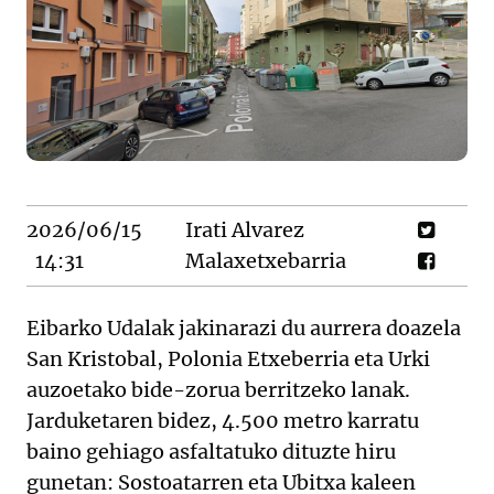
2026/06/15
Irati Alvarez
14:31
Malaxetxebarria
Eibarko Udalak jakinarazi du aurrera doazela
San Kristobal, Polonia Etxeberria eta Urki
auzoetako bide-zorua berritzeko lanak.
Jarduketaren bidez, 4.500 metro karratu
baino gehiago asfaltatuko dituzte hiru
gunetan: Sostoatarren eta Ubitxa kaleen