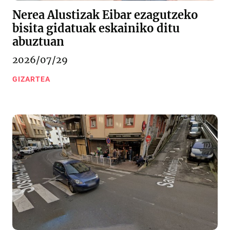
Nerea Alustizak Eibar ezagutzeko
bisita gidatuak eskainiko ditu
abuztuan
2026/07/29
GIZARTEA