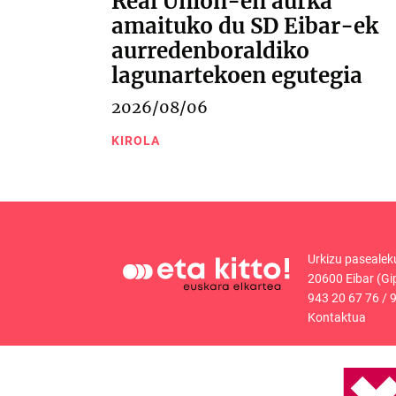
Real Unión-en aurka
amaituko du SD Eibar-ek
aurredenboraldiko
lagunartekoen egutegia
2026/08/06
KIROLA
Urkizu pasealek
20600 Eibar (Gi
943 20 67 76
/
9
Kontaktua