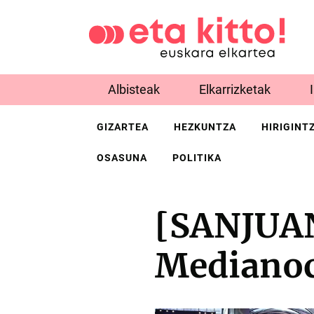
Albisteak
Elkarrizketak
GIZARTEA
HEZKUNTZA
HIRIGINT
OSASUNA
POLITIKA
[SANJUAN
Medianoc