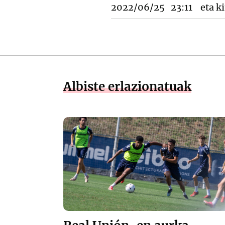
2022/06/25
23:11
eta ki
Albiste erlazionatuak