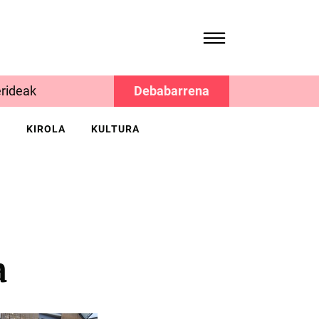
rideak
Debabarrena
K
KIROLA
KULTURA
a