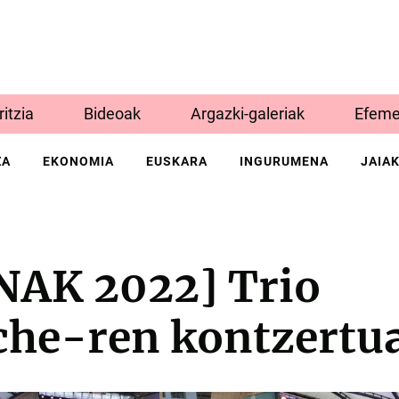
Iritzia
Bideoak
Argazki-galeriak
Efeme
ZA
EKONOMIA
EUSKARA
INGURUMENA
JAIA
AK 2022] Trio
he-ren kontzertu