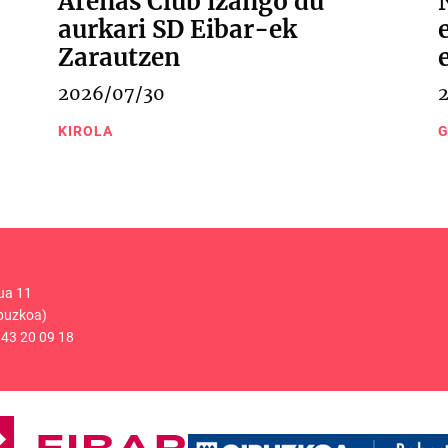
Arenas Club izango du
aurkari SD Eibar-ek
Zarautzen
2026/07/30
KIROLA
G
ua 11
puzkoa)
43 20 09 18