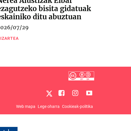
Nerea Alustizak Eibar
ezagutzeko bisita gidatuak
eskainiko ditu abuztuan
2026/07/29
IZARTEA
Web mapa
Lege oharra
Cookieak-politika