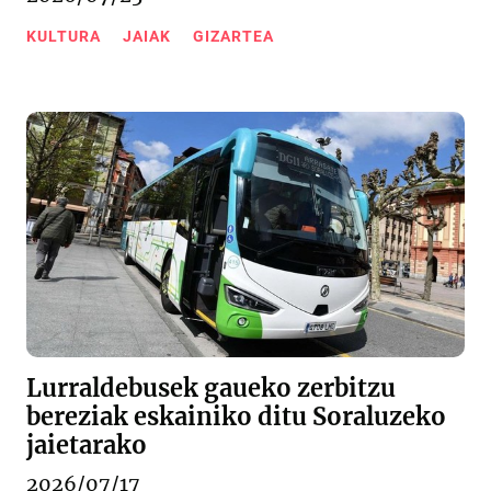
KULTURA
JAIAK
GIZARTEA
Lurraldebusek gaueko zerbitzu
bereziak eskainiko ditu Soraluzeko
jaietarako
2026/07/17