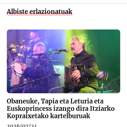
Albiste erlazionatuak
Obaneuke, Tapia eta Leturia eta
Euskoprincess izango dira Itziarko
Kopraixetako kartelburuak
2026/07/24