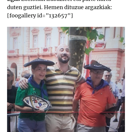
duten guztiei. Hemen dituzue argazkiak:
[foogallery id="132657"]