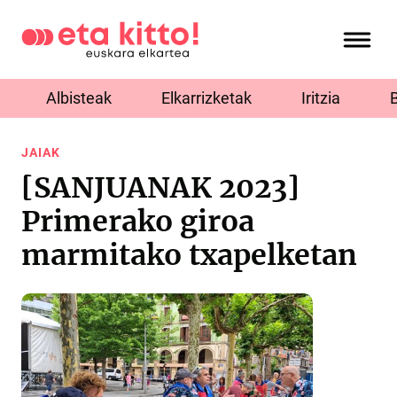
Albisteak
Elkarrizketak
Iritzia
JAIAK
[SANJUANAK 2023]
Primerako giroa
marmitako txapelketan