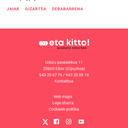
JAIAK
GIZARTEA
DEBABARRENA
Urkizu pasealekua 11
20600 Eibar (Gipuzkoa)
943 20 67 76
/
943 20 09 18
Kontaktua
Web mapa
Lege oharra
Cookieak-politika