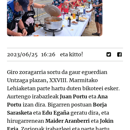
2023/06/25
16:26
eta kitto!
Giro zoragarria sortu da gaur eguerdian
Untzaga plazan, XXVIII. Marmitako
Lehiaketan parte hartu duten bikoteei esker.
Aurtengo irabazleak
Juan Portu
eta
Ana
Portu
izan dira. Bigarren postuan
Borja
Sarasketa
eta
Edu Egaña
geratu dira, eta
hirugarrenean
Maider Aranberri
eta
Jokin
Egia.
Zorionak irabazleei eta parte hartu