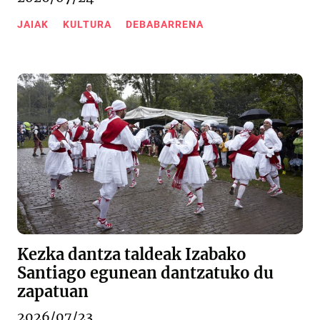
JAIAK
KULTURA
DEBABARRENA
Kezka dantza taldeak Izabako
Santiago egunean dantzatuko du
zapatuan
2026/07/23