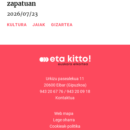
zapatuan
2026/07/23
KULTURA
JAIAK
GIZARTEA
Urkizu pasealekua 11
20600 Eibar (Gipuzkoa)
943 20 67 76
/
943 20 09 18
Kontaktua
Web mapa
Lege oharra
Cookieak-politika