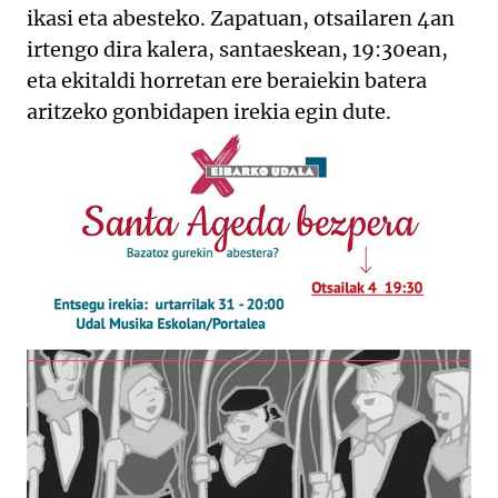
ikasi eta abesteko. Zapatuan, otsailaren 4an
irtengo dira kalera, santaeskean, 19:30ean,
eta ekitaldi horretan ere beraiekin batera
aritzeko gonbidapen irekia egin dute.