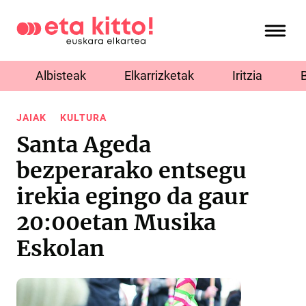
Albisteak
Elkarrizketak
Iritzia
JAIAK
KULTURA
Santa Ageda
bezperarako entsegu
irekia egingo da gaur
20:00etan Musika
Eskolan