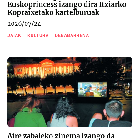
Euskoprincess izango dira Itziarko
Kopraixetako kartelburuak
2026/07/24
JAIAK
KULTURA
DEBABARRENA
Aire zabaleko zinema izango da