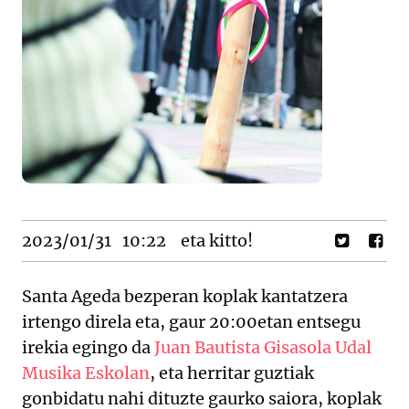
2023/01/31
10:22
eta kitto!
Santa Ageda bezperan koplak kantatzera
irtengo direla eta, gaur 20:00etan entsegu
irekia egingo da
Juan Bautista Gisasola Udal
Musika Eskolan
, eta herritar guztiak
gonbidatu nahi dituzte gaurko saiora, koplak