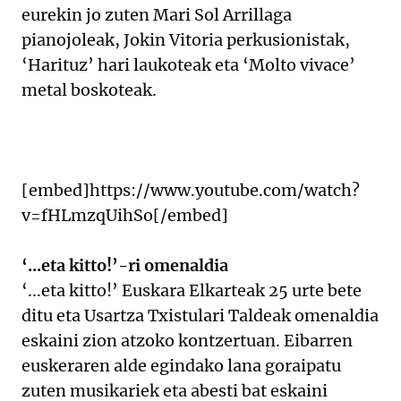
eurekin jo zuten Mari Sol Arrillaga
pianojoleak, Jokin Vitoria perkusionistak,
‘Harituz’ hari laukoteak eta ‘Molto vivace’
metal boskoteak.
[embed]https://www.youtube.com/watch?
v=fHLmzqUihSo[/embed]
‘...eta kitto!’-ri omenaldia
‘...eta kitto!’ Euskara Elkarteak 25 urte bete
ditu eta Usartza Txistulari Taldeak omenaldia
eskaini zion atzoko kontzertuan. Eibarren
euskeraren alde egindako lana goraipatu
zuten musikariek eta abesti bat eskaini