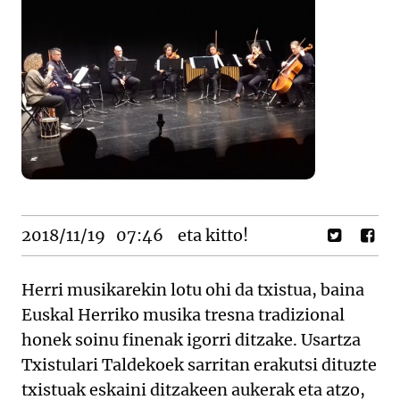
2018/11/19
07:46
eta kitto!
Herri musikarekin lotu ohi da txistua, baina
Euskal Herriko musika tresna tradizional
honek soinu finenak igorri ditzake. Usartza
Txistulari Taldekoek sarritan erakutsi dituzte
txistuak eskaini ditzakeen aukerak eta atzo,