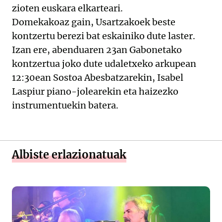
zioten euskara elkarteari.
Domekakoaz gain, Usartzakoek beste
kontzertu berezi bat eskainiko dute laster.
Izan ere, abenduaren 23an Gabonetako
kontzertua joko dute udaletxeko arkupean
12:30ean Sostoa Abesbatzarekin, Isabel
Laspiur piano-jolearekin eta haizezko
instrumentuekin batera.
Albiste erlazionatuak