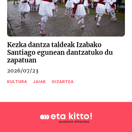
Kezka dantza taldeak Izabako
Santiago egunean dantzatuko du
zapatuan
2026/07/23
KULTURA
JAIAK
GIZARTEA