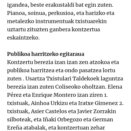
igandea, beste erakustaldi bat egin zuten.
Pianoa, soinua, perkusioa, eta harizko eta
metalezko instrumentuak txistuarekin
uztartu zituzten ganbera kontzertua
eskaintzeko.
Publikoa harritzeko egitaraua
Kontzertu berezia izan izan zen atzokoa eta
publikoa harritzea eta ondo pasatzea lortu
zuten . Usartza Txistulari Taldekoek laguntza
berezia izan zuten Coliseoko oholtzan. Elena
Pérez eta Enrique Montero izan ziren 1.
txistuak, Ainhoa Urkizu eta Iratxe Gimenez 2.
txistuak, Asier Castelos eta Javier Zorrakin
silboteak, eta Iñaki Orbegozo eta German
Ereña atabalak, eta kontzertuan zehar