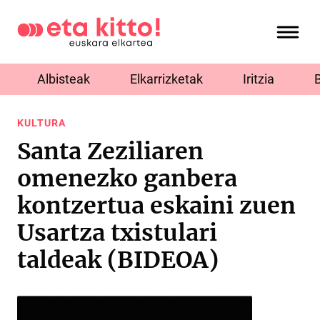
Albisteak
Elkarrizketak
Iritzia
KULTURA
Santa Zeziliaren
omenezko ganbera
kontzertua eskaini zuen
Usartza txistulari
taldeak (BIDEOA)