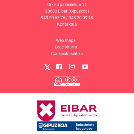
Urkizu pasealekua 11
20600 Eibar (Gipuzkoa)
943 20 67 76
/
943 20 09 18
Kontaktua
Web mapa
Lege oharra
Cookieak-politika