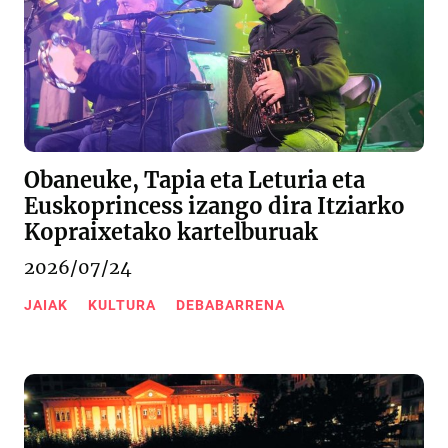
Obaneuke, Tapia eta Leturia eta
Euskoprincess izango dira Itziarko
Kopraixetako kartelburuak
2026/07/24
JAIAK
KULTURA
DEBABARRENA