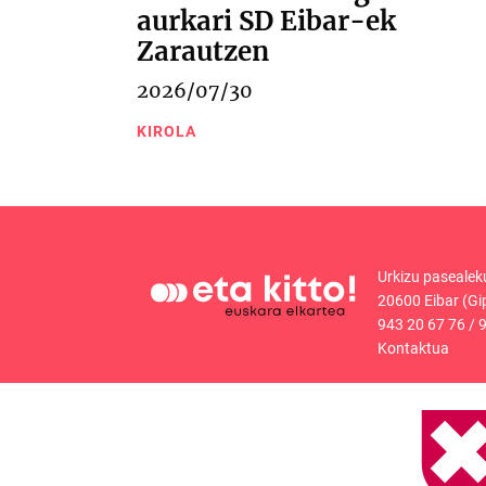
aurkari SD Eibar-ek
Zarautzen
2026/07/30
KIROLA
Urkizu pasealek
20600 Eibar (Gi
943 20 67 76
/
9
Kontaktua