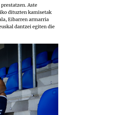
 prestatzen. Aste
ko dituzten kamisetak
ala, Eibarren armarria
 euskal dantzei egiten die