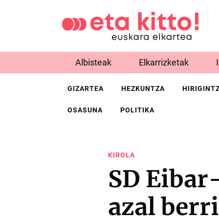
Albisteak
Elkarrizketak
GIZARTEA
HEZKUNTZA
HIRIGINT
OSASUNA
POLITIKA
KIROLA
SD Eibar
azal berr