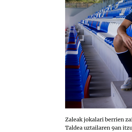
Zaleak jokalari berrien z
Taldea uztailaren 9an itz