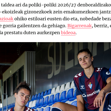
aldea ari da poliki-poliki 2026/27 denboraldirako
ekoizleak gizonezkoek zein emakumezkoen jantzi
azioak
ohiko estiloari eusten dio eta, nobedade bez
re gorria gailentzen da gehiago.
Bigarrenak
, berriz,
 da prestatu duten aurkezpen
bideoa
.