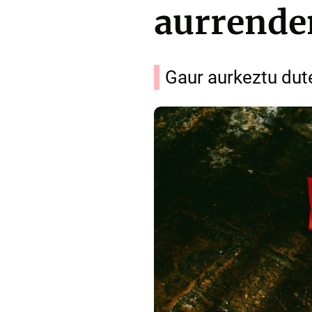
aurrenden
Gaur aurkeztu dute