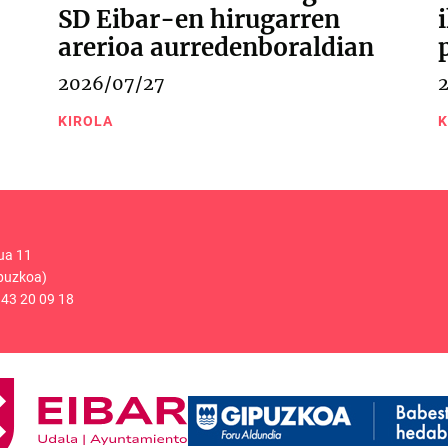
SD Eibar-en hirugarren
arerioa aurredenboraldian
2026/07/27
KIROLA
K
ua 11
puzkoa)
43 20 09 18