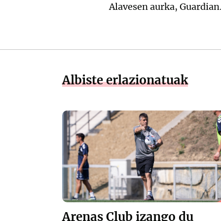
Alavesen aurka, Guardian.
Albiste erlazionatuak
Arenas Club izango du