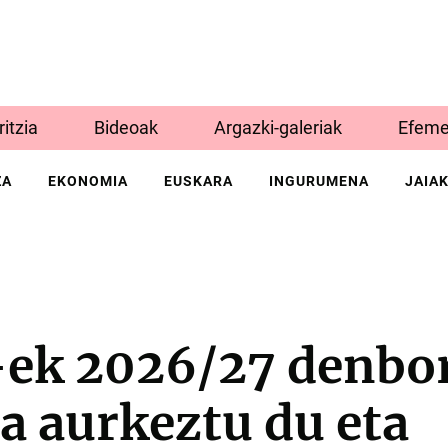
Iritzia
Bideoak
Argazki-galeriak
Efeme
ZA
EKONOMIA
EUSKARA
INGURUMENA
JAIA
-ek 2026/27 denbo
ia aurkeztu du eta