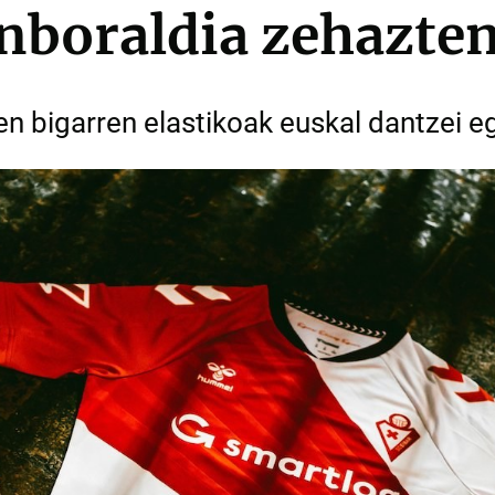
boraldia zehazten
n bigarren elastikoak euskal dantzei eg