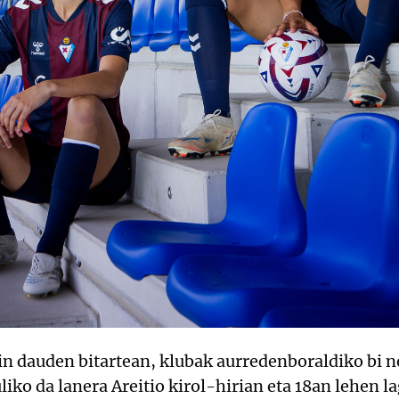
ain dauden bitartean, klubak aurredenboraldiko bi n
uliko da lanera Areitio kirol-hirian eta 18an lehen 