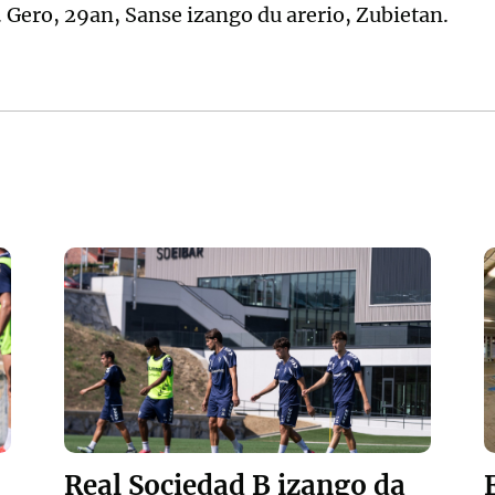
 Gero, 29an, Sanse izango du arerio, Zubietan.
Real Sociedad B izango da