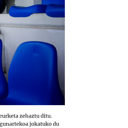
eurketa zehaztu ditu.
lagunartekoa jokatuko du