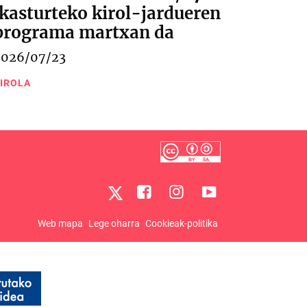
ikasturteko kirol-jardueren
programa martxan da
2026/07/23
IROLA
Web mapa
Lege oharra
Cookieak-politika