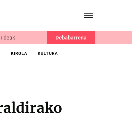
rideak
Debabarrena
K
KIROLA
KULTURA
raldirako