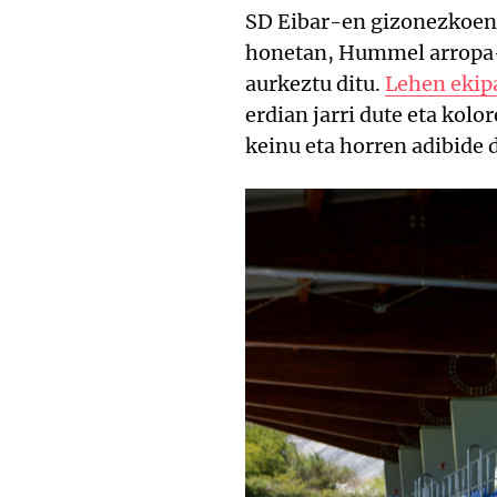
SD Eibar-en gizonezkoen t
honetan, Hummel arropa-
aurkeztu ditu.
Lehen ekip
erdian jarri dute eta kolo
keinu eta horren adibide