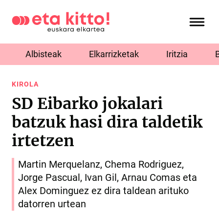
Albisteak
Elkarrizketak
Iritzia
KIROLA
SD Eibarko jokalari
batzuk hasi dira taldetik
irtetzen
Martin Merquelanz, Chema Rodriguez,
Jorge Pascual, Ivan Gil, Arnau Comas eta
Alex Dominguez ez dira taldean arituko
datorren urtean