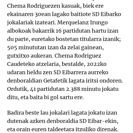
Chema Rodriguezen kasuak, biek ere
ekainaren 30ean lagako baitiote SD Eibarko
jokalariak izateari. Merquelanz Irungo
albokoak bakarrik 16 partidutan hartu izan
du parte, euretako bostetan titularra izanik;
505 minututan izan da zelai gainean,
gutxitxo aukeran. Chema Rodriguez
Caudeteko atzelaria, bestalde, 2022ko
udaran heldu zen SD Eibarrera aurreko
denboraldian Getafetik lagata iritsi ondoren.
Ordutik, 41 partidutan 2.388 minutu jokatu
ditu, eta baita bi gol sartu ere.
Badira beste lau jokalari lagata jokatu izan
dutenak azken denboraldia SD Eibar-ekin,
eta orain euren taldeetara itzuliko direnak.