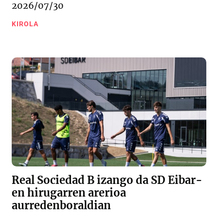
2026/07/30
KIROLA
Real Sociedad B izango da SD Eibar-
en hirugarren arerioa
aurredenboraldian