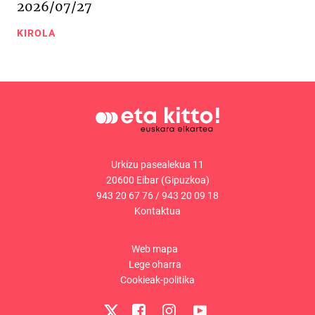
2026/07/27
KIROLA
Urkizu pasealekua 11
20600 Eibar (Gipuzkoa)
943 20 67 76
/
943 20 09 18
Kontaktua
Web mapa
Lege oharra
Cookieak-politika