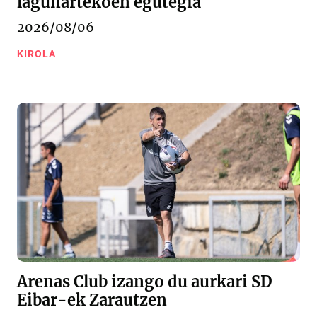
lagunartekoen egutegia
2026/08/06
KIROLA
Arenas Club izango du aurkari SD
Eibar-ek Zarautzen