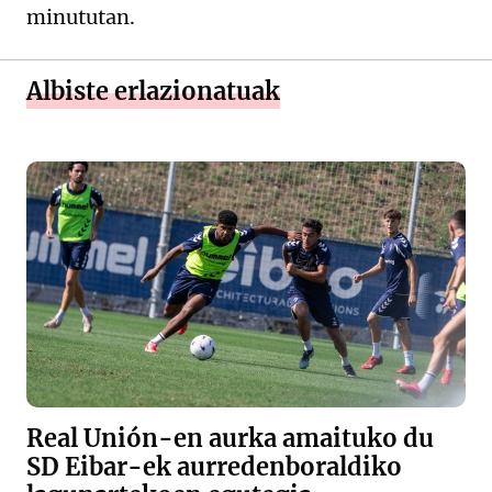
minututan.
Albiste erlazionatuak
Real Unión-en aurka amaituko du
SD Eibar-ek aurredenboraldiko