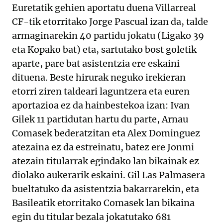
Euretatik gehien aportatu duena Villarreal
CF-tik etorritako Jorge Pascual izan da, talde
armaginarekin 40 partidu jokatu (Ligako 39
eta Kopako bat) eta, sartutako bost goletik
aparte, pare bat asistentzia ere eskaini
dituena. Beste hirurak neguko irekieran
etorri ziren taldeari laguntzera eta euren
aportazioa ez da hainbestekoa izan: Ivan
Gilek 11 partidutan hartu du parte, Arnau
Comasek bederatzitan eta Alex Dominguez
atezaina ez da estreinatu, batez ere Jonmi
atezain titularrak egindako lan bikainak ez
diolako aukerarik eskaini. Gil Las Palmasera
bueltatuko da asistentzia bakarrarekin, eta
Basileatik etorritako Comasek lan bikaina
egin du titular bezala jokatutako 681