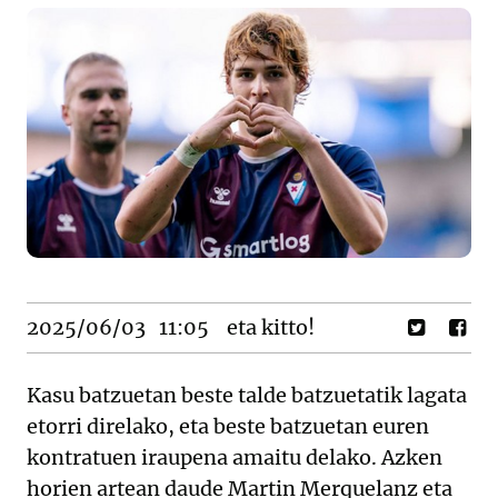
2025/06/03
11:05
eta kitto!
Kasu batzuetan beste talde batzuetatik lagata
etorri direlako, eta beste batzuetan euren
kontratuen iraupena amaitu delako. Azken
horien artean daude Martin Merquelanz eta