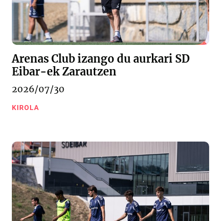
Arenas Club izango du aurkari SD
Eibar-ek Zarautzen
2026/07/30
KIROLA