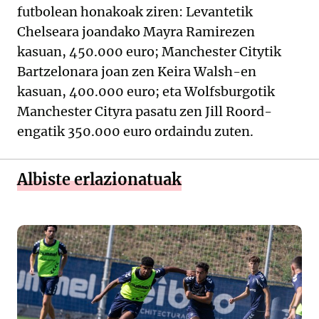
futbolean honakoak ziren: Levantetik
Chelseara joandako Mayra Ramirezen
kasuan, 450.000 euro; Manchester Citytik
Bartzelonara joan zen Keira Walsh-en
kasuan, 400.000 euro; eta Wolfsburgotik
Manchester Cityra pasatu zen Jill Roord-
engatik 350.000 euro ordaindu zuten.
Albiste erlazionatuak