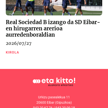
Real Sociedad B izango da SD Eibar-
en hirugarren arerioa
aurredenboraldian
2026/07/27
KIROLA
Urkizu pasealekua 11
20600 Eibar (Gipuzkoa)
943 20 67 76
/
943 20 09 18