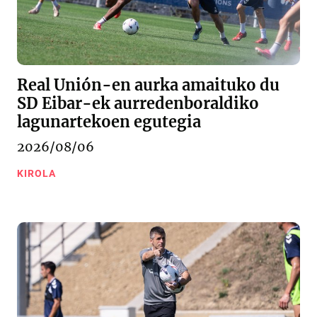
Real Unión-en aurka amaituko du
SD Eibar-ek aurredenboraldiko
lagunartekoen egutegia
2026/08/06
KIROLA