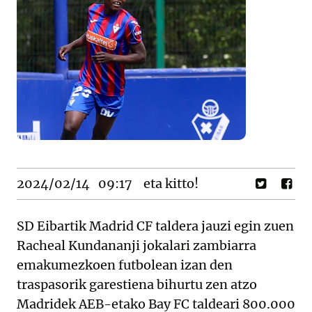
2024/02/14
09:17
eta kitto!
SD Eibartik Madrid CF taldera jauzi egin zuen
Racheal Kundananji jokalari zambiarra
emakumezkoen futbolean izan den
traspasorik garestiena bihurtu zen atzo
Madridek AEB-etako Bay FC taldeari 800.000