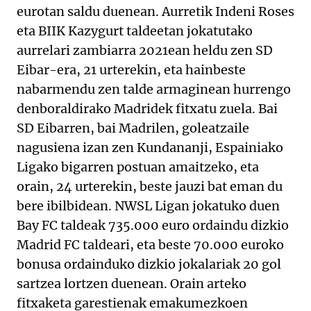
eurotan saldu duenean. Aurretik Indeni Roses
eta BIIK Kazygurt taldeetan jokatutako
aurrelari zambiarra 2021ean heldu zen SD
Eibar-era, 21 urterekin, eta hainbeste
nabarmendu zen talde armaginean hurrengo
denboraldirako Madridek fitxatu zuela. Bai
SD Eibarren, bai Madrilen, goleatzaile
nagusiena izan zen Kundananji, Espainiako
Ligako bigarren postuan amaitzeko, eta
orain, 24 urterekin, beste jauzi bat eman du
bere ibilbidean. NWSL Ligan jokatuko duen
Bay FC taldeak 735.000 euro ordaindu dizkio
Madrid FC taldeari, eta beste 70.000 euroko
bonusa ordainduko dizkio jokalariak 20 gol
sartzea lortzen duenean. Orain arteko
fitxaketa garestienak emakumezkoen