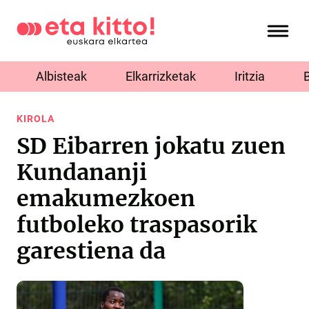
Albisteak
Elkarrizketak
Iritzia
KIROLA
SD Eibarren jokatu zuen
Kundananji
emakumezkoen
futboleko traspasorik
garestiena da