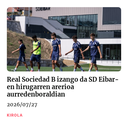
Real Sociedad B izango da SD Eibar-
en hirugarren arerioa
aurredenboraldian
2026/07/27
KIROLA