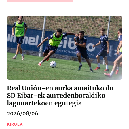
Real Unión-en aurka amaituko du
SD Eibar-ek aurredenboraldiko
lagunartekoen egutegia
2026/08/06
KIROLA