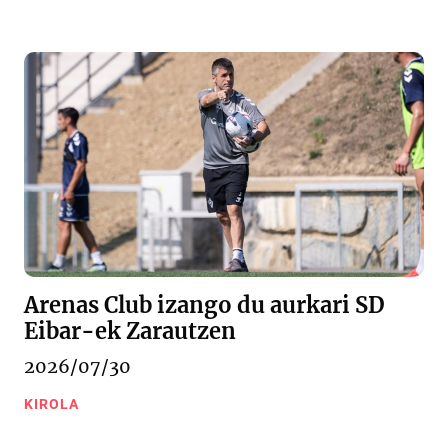
Arenas Club izango du aurkari SD
Eibar-ek Zarautzen
2026/07/30
KIROLA