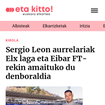
Albisteak
Elkarrizketak
Iritzia
KIROLA
Sergio Leon aurrelariak
Elx laga eta Eibar FT-
rekin amaituko du
denboraldia