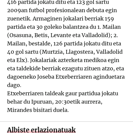
416 partida jokatu ditu eta 123 gol sartu
2009an futbol profesionalean debuta egin
zuenetik. Armaginen jokalari berriak 159
partida eta 30 goleko balantzea du 1. Mailan
(Osasuna, Betis, Levante eta Valladolid); 2.
Mailan, bestalde, 126 partida jokatu ditu eta
40 gol sartu (Murtzia, Llagostera, Valladolid
eta Elx). Jokalariak azterketa medikoa egin
eta taldekide berriak ezagutu zituen atzo, eta
dagoeneko Joseba Etxeberriaren aginduetara
dago.
Etxeberriaren taldeak gaur partidua jokatu
behar du Ipuruan, 20:30etik aurrera,
Mirandes bisitari duela.
Albiste erlazionatuak