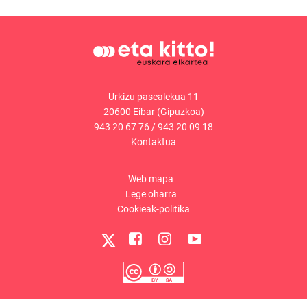
Urkizu pasealekua 11
20600 Eibar (Gipuzkoa)
943 20 67 76
/
943 20 09 18
Kontaktua
Web mapa
Lege oharra
Cookieak-politika