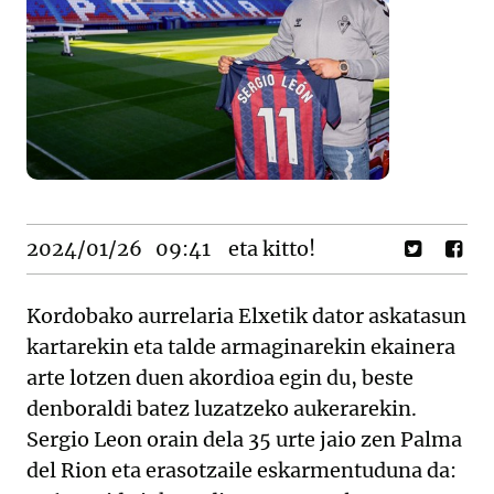
2024/01/26
09:41
eta kitto!
Kordobako aurrelaria Elxetik dator askatasun
kartarekin eta talde armaginarekin ekainera
arte lotzen duen akordioa egin du, beste
denboraldi batez luzatzeko aukerarekin.
Sergio Leon orain dela 35 urte jaio zen Palma
del Rion eta erasotzaile eskarmentuduna da: