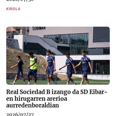
KIROLA
Real Sociedad B izango da SD Eibar-
en hirugarren arerioa
aurredenboraldian
2026/07/27