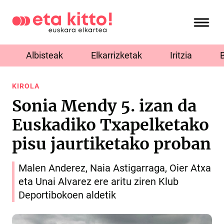
Albisteak
Elkarrizketak
Iritzia
KIROLA
Sonia Mendy 5. izan da
Euskadiko Txapelketako
pisu jaurtiketako proban
Malen Anderez, Naia Astigarraga, Oier Atxa
eta Unai Alvarez ere aritu ziren Klub
Deportibokoen aldetik