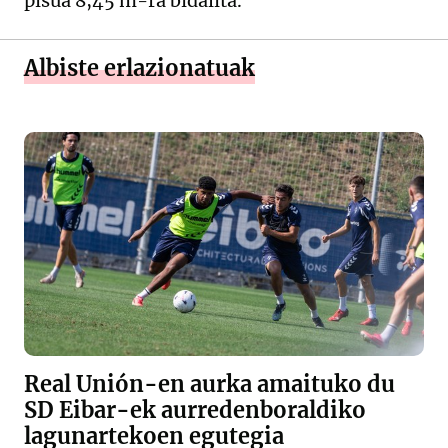
pisua 8,45 m-ra bidalita.
Albiste erlazionatuak
Real Unión-en aurka amaituko du
SD Eibar-ek aurredenboraldiko
lagunartekoen egutegia