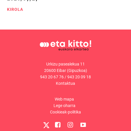
KIROLA
Urkizu pasealekua 11
20600 Eibar (Gipuzkoa)
943 20 67 76
/
943 20 09 18
Kontaktua
Web mapa
Lege oharra
Cookieak-politika