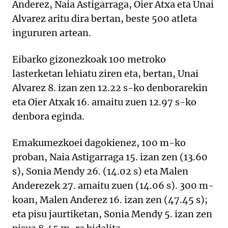
Anderez, Naia Astigarraga, Oier Atxa eta Unai
Alvarez aritu dira bertan, beste 500 atleta
ingururen artean.
Eibarko gizonezkoak 100 metroko
lasterketan lehiatu ziren eta, bertan, Unai
Alvarez 8. izan zen 12.22 s-ko denborarekin
eta Oier Atxak 16. amaitu zuen 12.97 s-ko
denbora eginda.
Emakumezkoei dagokienez, 100 m-ko
proban, Naia Astigarraga 15. izan zen (13.60
s), Sonia Mendy 26. (14.02 s) eta Malen
Anderezek 27. amaitu zuen (14.06 s). 300 m-
koan, Malen Anderez 16. izan zen (47.45 s);
eta pisu jaurtiketan, Sonia Mendy 5. izan zen