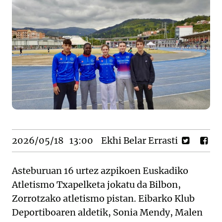
2026/05/18
13:00
Ekhi Belar Errasti
Asteburuan 16 urtez azpikoen Euskadiko
Atletismo Txapelketa jokatu da Bilbon,
Zorrotzako atletismo pistan. Eibarko Klub
Deportiboaren aldetik, Sonia Mendy, Malen