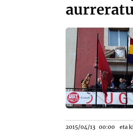
aurreratu
2015/04/13
00:00
eta k