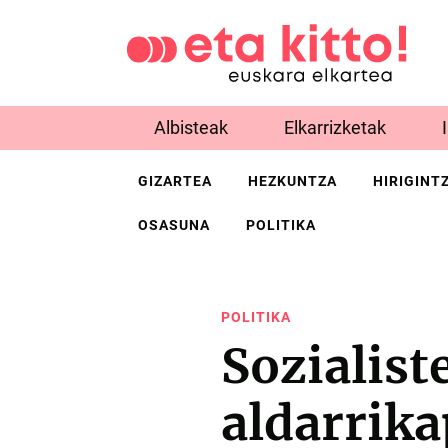
Albisteak
Elkarrizketak
GIZARTEA
HEZKUNTZA
HIRIGINT
OSASUNA
POLITIKA
POLITIKA
Sozialist
aldarrika