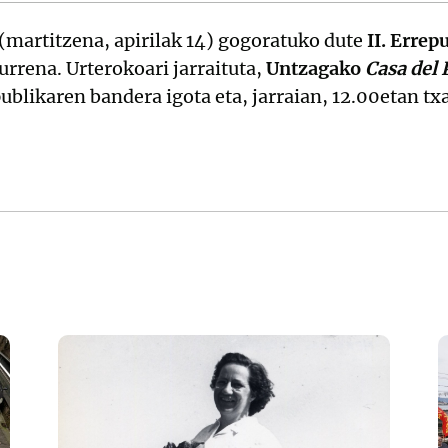
(martitzena, apirilak 14) gogoratuko dute
II. Errep
urrena. Urterokoari jarraituta,
Untzagako
Casa del 
publikaren bandera igota eta, jarraian, 12.00etan t