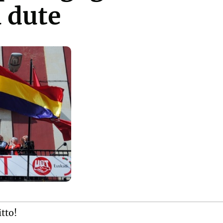
 dute
itto!