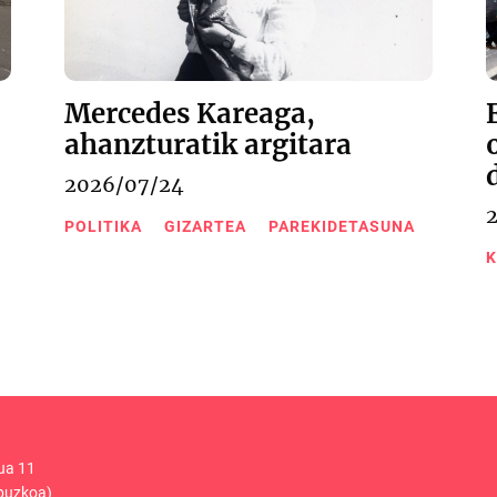
Mercedes Kareaga,
ahanzturatik argitara
2026/07/24
POLITIKA
GIZARTEA
PAREKIDETASUNA
K
ua 11
puzkoa)