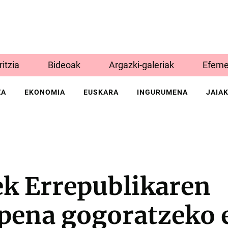
Iritzia
Bideoak
Argazki-galeriak
Efeme
ZA
EKONOMIA
EUSKARA
INGURUMENA
JAIA
ek Errepublikaren
pena gogoratzeko e