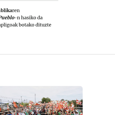
ublika
ren
Pueblo
-n hasiko da
xapligoak botako dituzte