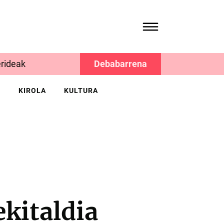
rideak
Debabarrena
K
KIROLA
KULTURA
kitaldia