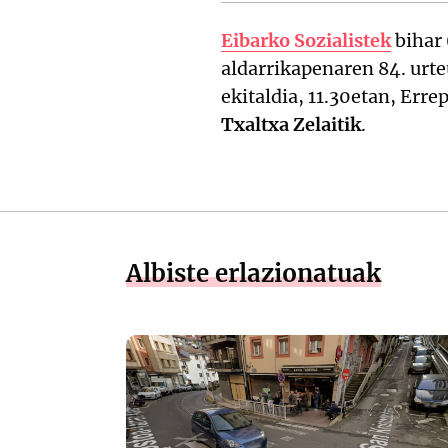
Eibarko Sozialistek
bihar 
aldarrikapenaren 84. urte
ekitaldia, 11.30etan, Erre
Txaltxa Zelaitik
.
Albiste erlazionatuak