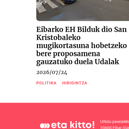
Eibarko EH Bilduk dio San
Kristobaleko
mugikortasuna hobetzeko
bere proposamena
gauzatuko duela Udalak
2026/07/24
POLITIKA
HIRIGINTZA
Urkizu pasealek
20600 Eibar (Gi