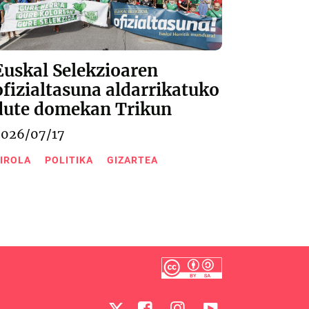
Euskal Selekzioaren
ofizialtasuna aldarrikatuko
dute domekan Trikun
2026/07/17
IROLA
POLITIKA
GIZARTEA