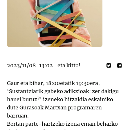
2023/11/08
13:02
eta kitto!
Gaur eta bihar, 18:00etatik 19:30era,
‘Sustantziarik gabeko adikzioak: zer dakigu
hauei buruz?’ izeneko hitzaldia eskainiko
dute Gurasoak Martxan programaren
barruan.
Bertan parte-hartzeko izena eman beharko