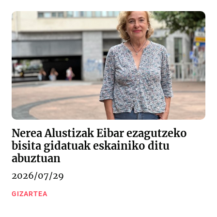
Nerea Alustizak Eibar ezagutzeko
bisita gidatuak eskainiko ditu
abuztuan
2026/07/29
GIZARTEA