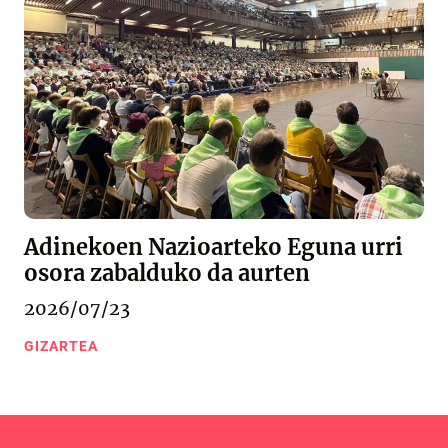
Adinekoen Nazioarteko Eguna urri
osora zabalduko da aurten
2026/07/23
GIZARTEA