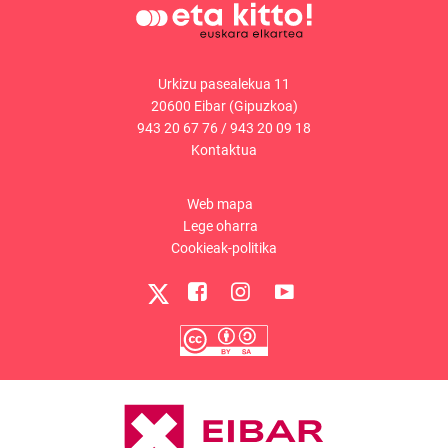
Urkizu pasealekua 11
20600 Eibar (Gipuzkoa)
943 20 67 76
/
943 20 09 18
Kontaktua
Web mapa
Lege oharra
Cookieak-politika