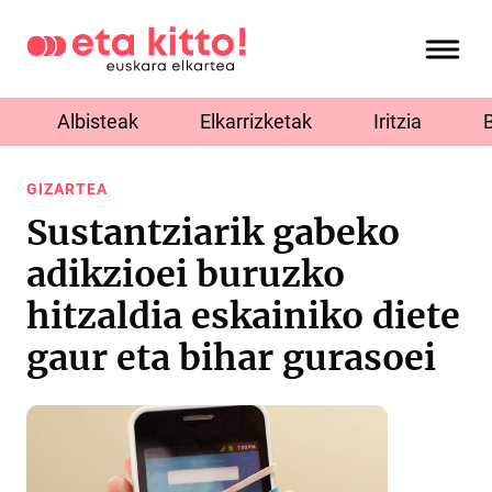
Albisteak
Elkarrizketak
Iritzia
GIZARTEA
Sustantziarik gabeko
adikzioei buruzko
hitzaldia eskainiko diete
gaur eta bihar gurasoei