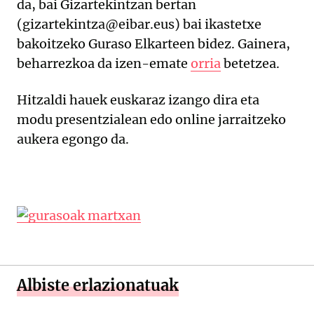
da, bai Gizartekintzan bertan
(gizartekintza@eibar.eus) bai ikastetxe
bakoitzeko Guraso Elkarteen bidez. Gainera,
beharrezkoa da izen-emate
orria
betetzea.
Hitzaldi hauek euskaraz izango dira eta
modu presentzialean edo online jarraitzeko
aukera egongo da.
Albiste erlazionatuak