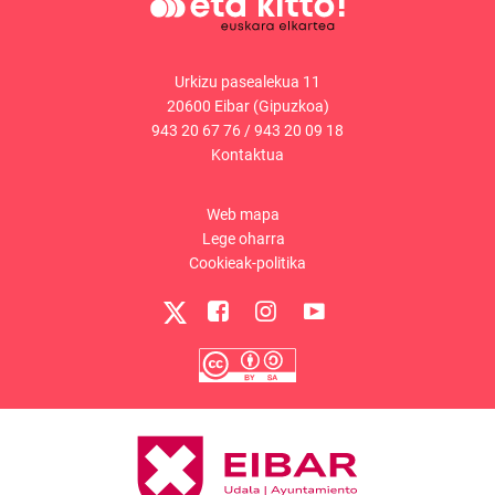
Urkizu pasealekua 11
20600 Eibar (Gipuzkoa)
943 20 67 76
/
943 20 09 18
Kontaktua
Web mapa
Lege oharra
Cookieak-politika