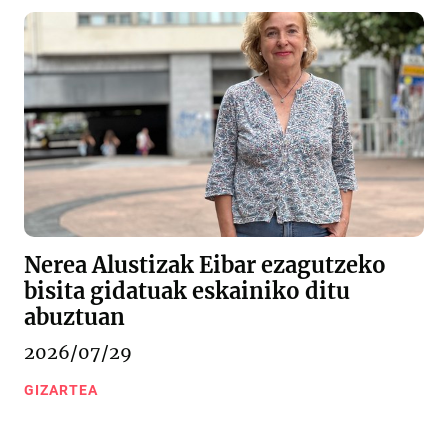
Nerea Alustizak Eibar ezagutzeko
bisita gidatuak eskainiko ditu
abuztuan
2026/07/29
GIZARTEA