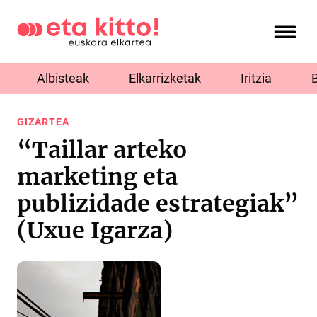
Albisteak
Elkarrizketak
Iritzia
GIZARTEA
“Taillar arteko
marketing eta
publizidade estrategiak”
(Uxue Igarza)