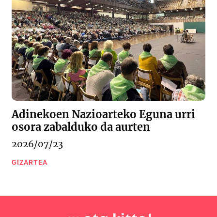
Adinekoen Nazioarteko Eguna urri
osora zabalduko da aurten
2026/07/23
GIZARTEA