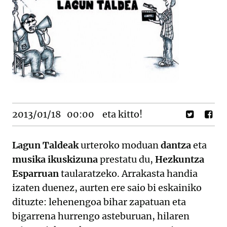
2013/01/18
00:00
eta kitto!
Lagun Taldeak
urteroko moduan
dantza
eta
musika ikuskizuna
prestatu du,
Hezkuntza
Esparruan
taularatzeko. Arrakasta handia
izaten duenez, aurten ere saio bi eskainiko
dituzte: lehenengoa bihar zapatuan eta
bigarrena hurrengo asteburuan, hilaren