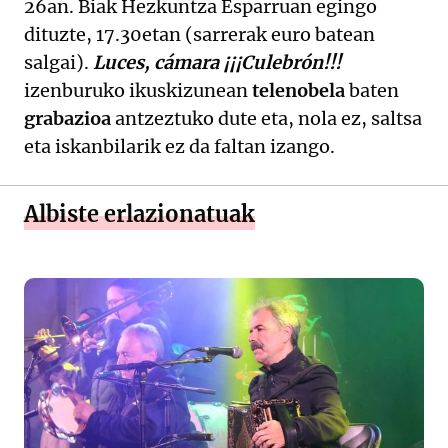
26an. Biak Hezkuntza Esparruan egingo
dituzte, 17.30etan (sarrerak euro batean
salgai).
Luces, cámara ¡¡¡Culebrón!!!
izenburuko ikuskizunean
telenobela
baten
grabazioa
antzeztuko dute eta, nola ez, saltsa
eta iskanbilarik ez da faltan izango.
Albiste erlazionatuak