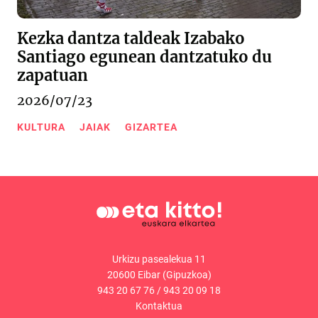
Kezka dantza taldeak Izabako
Santiago egunean dantzatuko du
zapatuan
2026/07/23
KULTURA
JAIAK
GIZARTEA
Urkizu pasealekua 11
20600 Eibar (Gipuzkoa)
943 20 67 76
/
943 20 09 18
Kontaktua