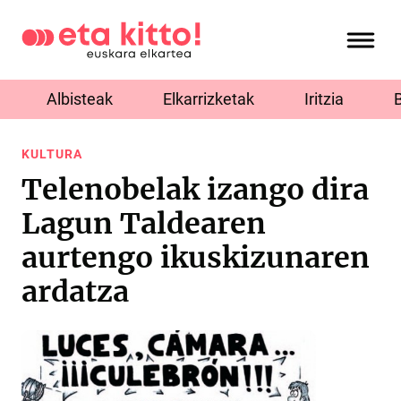
Albisteak
Elkarrizketak
Iritzia
KULTURA
Telenobelak izango dira
Lagun Taldearen
aurtengo ikuskizunaren
ardatza