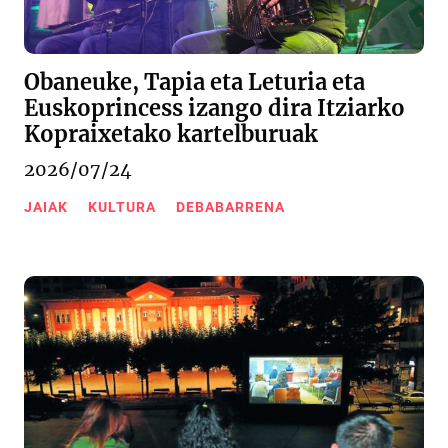
Obaneuke, Tapia eta Leturia eta
Euskoprincess izango dira Itziarko
Kopraixetako kartelburuak
2026/07/24
JAIAK
KULTURA
DEBABARRENA