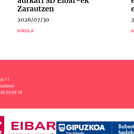
aurkari SD Eibar-ek
Zarautzen
2026/07/30
KIROLA
G
ua 11
puzkoa)
43 20 09 18