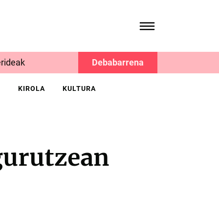
rideak
Debabarrena
K
KIROLA
KULTURA
gurutzean