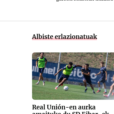
Albiste erlazionatuak
Real Unión-en aurka