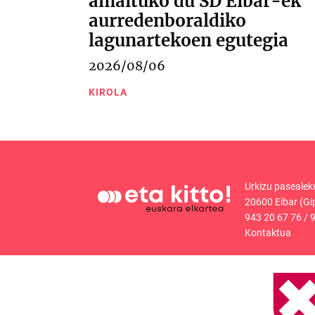
amaituko du SD Eibar-ek
aurredenboraldiko
lagunartekoen egutegia
2026/08/06
KIROLA
Urkizu pasealek
20600 Eibar (Gi
943 20 67 76
/
9
Kontaktua