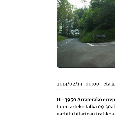
2013/02/19
00:00
eta k
GI-3950 Arraterako erre
biren arteko
talka
09.30ak
garbitu bitartean trafiko