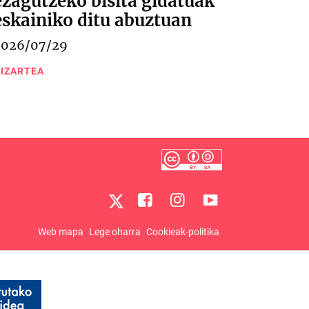
ezagutzeko bisita gidatuak
eskainiko ditu abuztuan
2026/07/29
IZARTEA
Web mapa
Lege oharra
Cookieak-politika