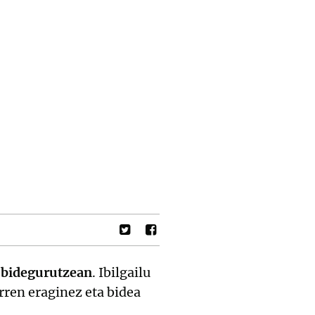
 bidegurutzean
. Ibilgailu
orren eraginez eta bidea