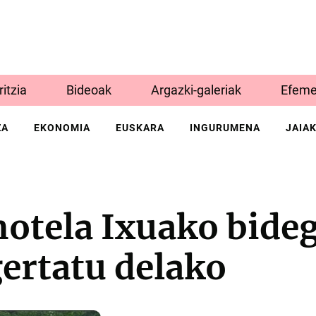
Iritzia
Bideoak
Argazki-galeriak
Efeme
ZA
EKONOMIA
EUSKARA
INGURUMENA
JAIA
motela Ixuako bide
gertatu delako