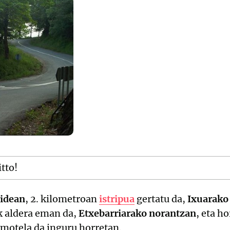
itto!
pidean
, 2. kilometroan
istripua
gertatu da,
Ixuarako
 aldera eman da,
Etxebarriarako norantzan
, eta h
a motela da inguru horretan.