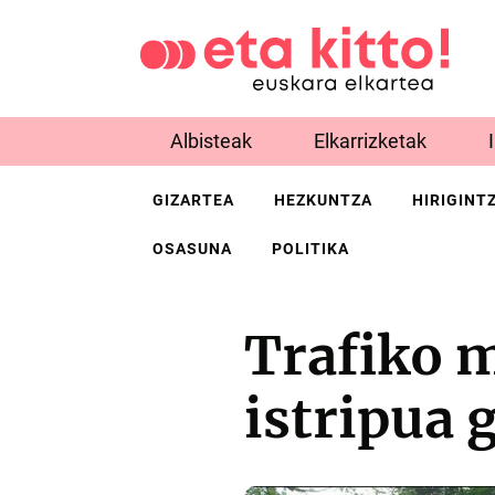
Albisteak
Elkarrizketak
GIZARTEA
HEZKUNTZA
HIRIGINT
OSASUNA
POLITIKA
Trafiko 
istripua 