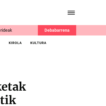
rideak
Debabarrena
K
KIROLA
KULTURA
ketak
tik