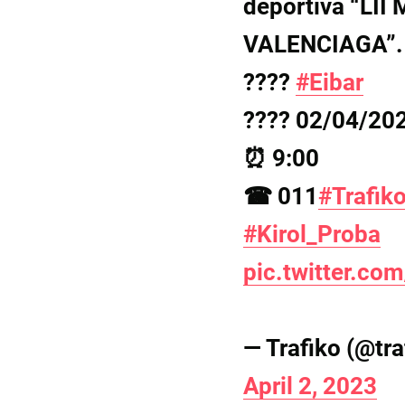
deportiva “LI
VALENCIAGA”.
????
#Eibar
????️ 02/04/20
⏰ 9:00
☎ 011
#Trafik
#Kirol_Proba
pic.twitter.c
— Trafiko (@tr
April 2, 2023