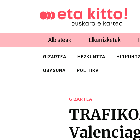
Albisteak
Elkarrizketak
GIZARTEA
HEZKUNTZA
HIRIGINT
OSASUNA
POLITIKA
GIZARTEA
TRAFIKOA
Valencia