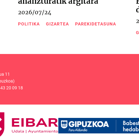
ahanzturatik argitara
2026/07/24
POLITIKA
GIZARTEA
PAREKIDETASUNA
G
ua 11
puzkoa)
43 20 09 18