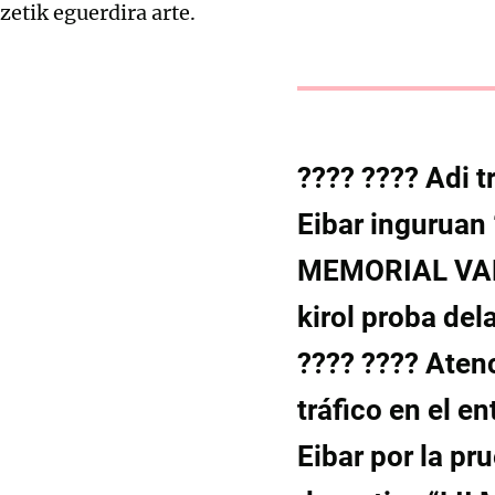
zetik eguerdira arte.
???? ???? Adi t
Eibar inguruan 
MEMORIAL VA
kirol proba dela
???? ???? Atenc
tráfico en el e
Eibar por la pr