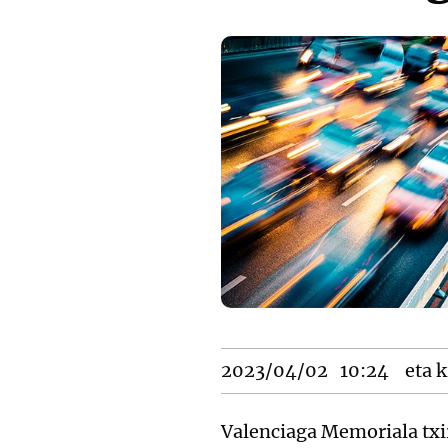
2023/04/02
10:24
eta k
Valenciaga Memoriala txir