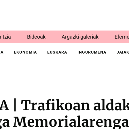
Iritzia
Bideoak
Argazki-galeriak
Efeme
ZA
EKONOMIA
EUSKARA
INGURUMENA
JAIA
 | Trafikoan alda
ga Memorialarenga