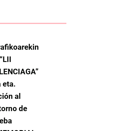
rafikoarekin
“LII
LENCIAGA”
 eta.
ión al
ntorno de
ueba