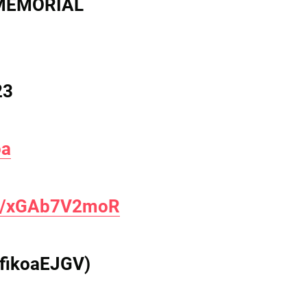
I MEMORIAL
23
oa
om/xGAb7V2moR
afikoaEJGV)