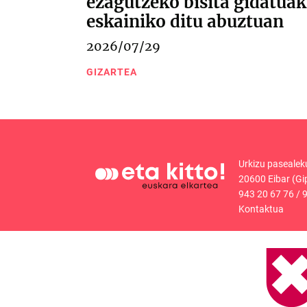
ezagutzeko bisita gidatuak
eskainiko ditu abuztuan
2026/07/29
GIZARTEA
Urkizu pasealek
20600 Eibar (Gi
943 20 67 76
/
9
Kontaktua