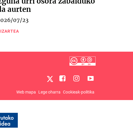
Eguna urri osora zabalduko
da aurten
2026/07/23
IZARTEA
Web mapa
Lege oharra
Cookieak-politika