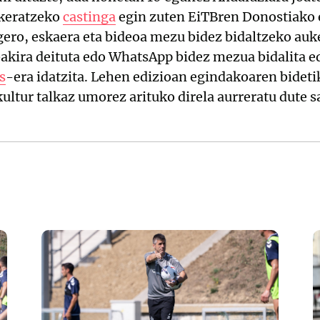
ukeratzeko
castinga
egin zuten EiTBren Donostiako e
gero, eskaera eta bideoa mezu bidez bidaltzeko auk
kira deituta edo WhatsApp bidez mezua bidalita e
s
-era idatzita. Lehen edizioan egindakoaren bideti
kultur talkaz umorez arituko direla aurreratu dute 