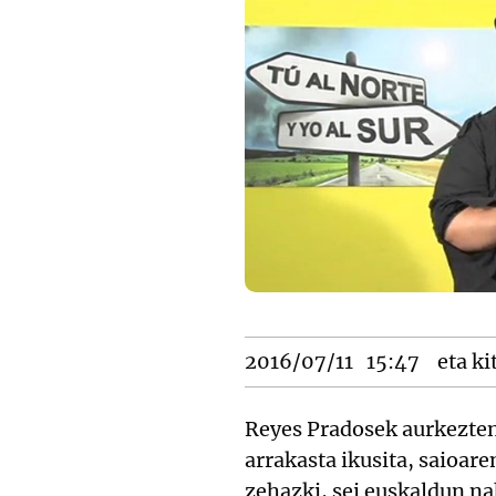
2016/07/11
15:47
eta ki
Reyes Pradosek aurkezte
arrakasta ikusita, saioare
zehazki, sei euskaldun na