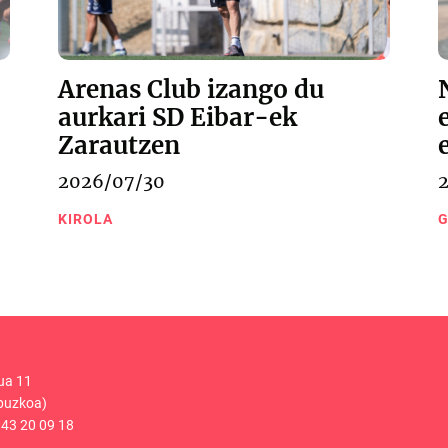
Arenas Club izango du
aurkari SD Eibar-ek
Zarautzen
2026/07/30
KIROLA
G
ua 11
puzkoa)
43 20 09 18