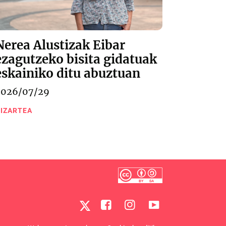
Nerea Alustizak Eibar
ezagutzeko bisita gidatuak
eskainiko ditu abuztuan
2026/07/29
IZARTEA