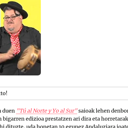
tto!
n duen
"Tú al Norte y Yo al Sur"
saioak lehen denbor
n bigarren edizioa prestatzen ari dira eta horretara
hi dituzte, uda honetan 10 egunez Andaluziara joa