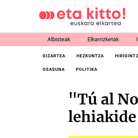
Albisteak
Elkarrizketak
GIZARTEA
HEZKUNTZA
HIRIGINT
OSASUNA
POLITIKA
"Tú al No
lehiakide