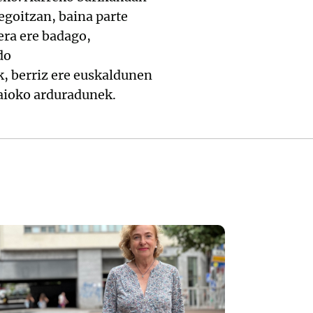
goitzan, baina parte
era ere badago,
do
k, berriz ere euskaldunen
saioko arduradunek.