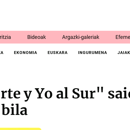
Iritzia
Bideoak
Argazki-galeriak
Efeme
ZA
EKONOMIA
EUSKARA
INGURUMENA
JAIA
rte y Yo al Sur" sa
 bila