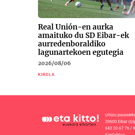
Real Unión-en aurka
amaituko du SD Eibar-ek
aurredenboraldiko
lagunartekoen egutegia
2026/08/06
KIROLA
Urkizu pasealek
20600 Eibar (Gi
943 20 67 76
/
9
Kontaktua