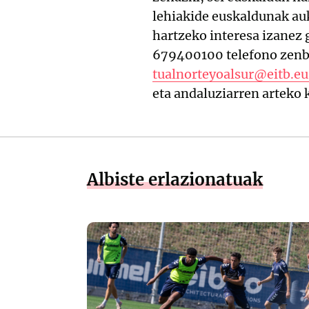
lehiakide euskaldunak a
hartzeko interesa izanez 
679400100 telefono zenba
tualnorteyoalsur@eitb.eu
eta andaluziarren arteko 
Albiste erlazionatuak