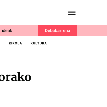
rideak
Debabarrena
K
KIROLA
KULTURA
iorako