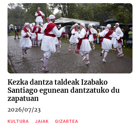
Kezka dantza taldeak Izabako
Santiago egunean dantzatuko du
zapatuan
2026/07/23
KULTURA
JAIAK
GIZARTEA