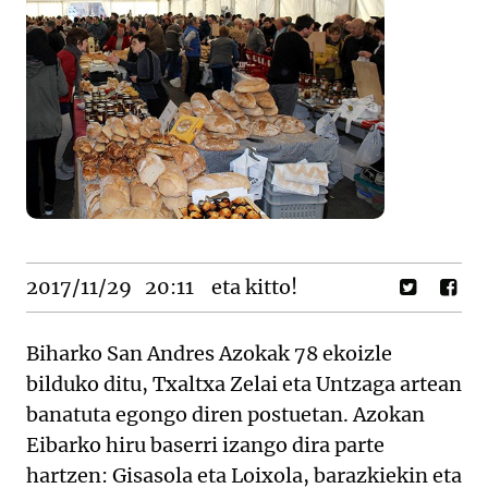
2017/11/29
20:11
eta kitto!
Biharko San Andres Azokak 78 ekoizle
bilduko ditu, Txaltxa Zelai eta Untzaga artean
banatuta egongo diren postuetan. Azokan
Eibarko hiru baserri izango dira parte
hartzen: Gisasola eta Loixola, barazkiekin eta