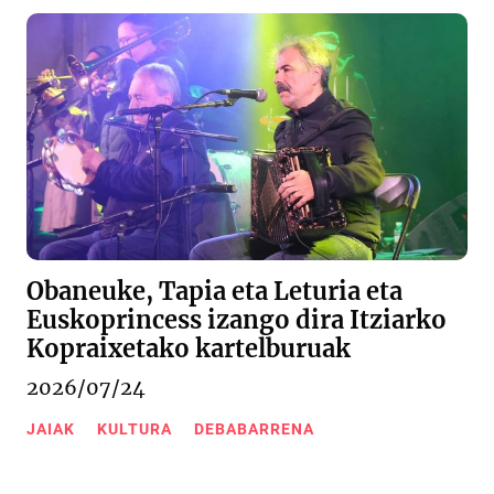
Obaneuke, Tapia eta Leturia eta
Euskoprincess izango dira Itziarko
Kopraixetako kartelburuak
2026/07/24
JAIAK
KULTURA
DEBABARRENA