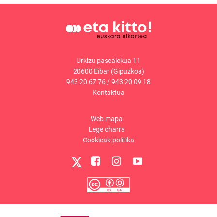
Urkizu pasealekua 11
20600 Eibar (Gipuzkoa)
943 20 67 76
/
943 20 09 18
Kontaktua
Web mapa
Lege oharra
Cookieak-politika