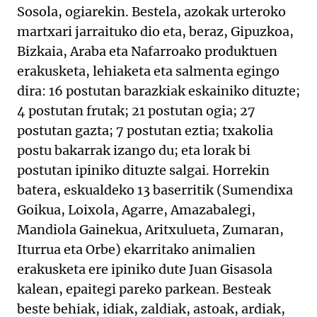
Sosola, ogiarekin. Bestela, azokak urteroko
martxari jarraituko dio eta, beraz, Gipuzkoa,
Bizkaia, Araba eta Nafarroako produktuen
erakusketa, lehiaketa eta salmenta egingo
dira: 16 postutan barazkiak eskainiko dituzte;
4 postutan frutak; 21 postutan ogia; 27
postutan gazta; 7 postutan eztia; txakolia
postu bakarrak izango du; eta lorak bi
postutan ipiniko dituzte salgai. Horrekin
batera, eskualdeko 13 baserritik (Sumendixa
Goikua, Loixola, Agarre, Amazabalegi,
Mandiola Gainekua, Aritxulueta, Zumaran,
Iturrua eta Orbe) ekarritako animalien
erakusketa ere ipiniko dute Juan Gisasola
kalean, epaitegi pareko parkean. Besteak
beste behiak, idiak, zaldiak, astoak, ardiak,