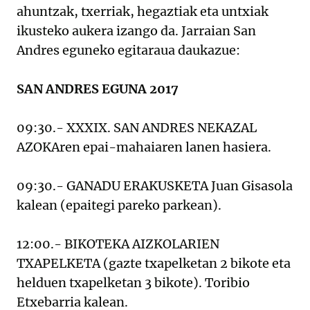
ahuntzak, txerriak, hegaztiak eta untxiak
ikusteko aukera izango da. Jarraian San
Andres eguneko egitaraua daukazue:
SAN ANDRES EGUNA 2017
09:30.- XXXIX. SAN ANDRES NEKAZAL
AZOKAren epai-mahaiaren lanen hasiera.
09:30.- GANADU ERAKUSKETA Juan Gisasola
kalean (epaitegi pareko parkean).
12:00.- BIKOTEKA AIZKOLARIEN
TXAPELKETA (gazte txapelketan 2 bikote eta
helduen txapelketan 3 bikote). Toribio
Etxebarria kalean.