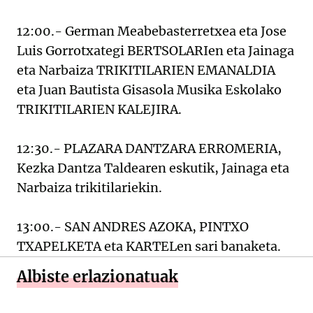
12:00.- German Meabebasterretxea eta Jose
Luis Gorrotxategi BERTSOLARIen eta Jainaga
eta Narbaiza TRIKITILARIEN EMANALDIA
eta Juan Bautista Gisasola Musika Eskolako
TRIKITILARIEN KALEJIRA.
12:30.- PLAZARA DANTZARA ERROMERIA,
Kezka Dantza Taldearen eskutik, Jainaga eta
Narbaiza trikitilariekin.
13:00.- SAN ANDRES AZOKA, PINTXO
TXAPELKETA eta KARTELen sari banaketa.
Albiste erlazionatuak