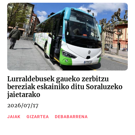
Lurraldebusek gaueko zerbitzu
bereziak eskainiko ditu Soraluzeko
jaietarako
2026/07/17
JAIAK
GIZARTEA
DEBABARRENA