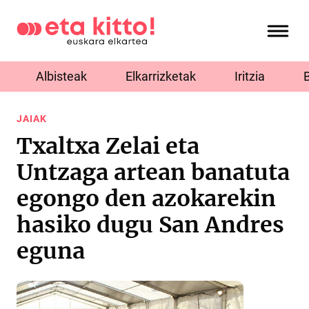
Albisteak
Elkarrizketak
Iritzia
JAIAK
Txaltxa Zelai eta
Untzaga artean banatuta
egongo den azokarekin
hasiko dugu San Andres
eguna