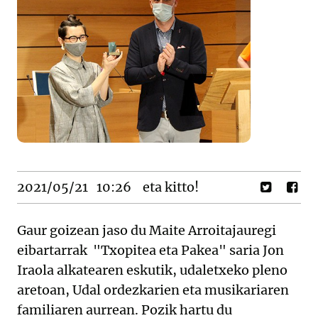
2021/05/21
10:26
eta kitto!
Gaur goizean jaso du Maite Arroitajauregi
eibartarrak "Txopitea eta Pakea" saria Jon
Iraola alkatearen eskutik, udaletxeko pleno
aretoan, Udal ordezkarien eta musikariaren
familiaren aurrean. Pozik hartu du