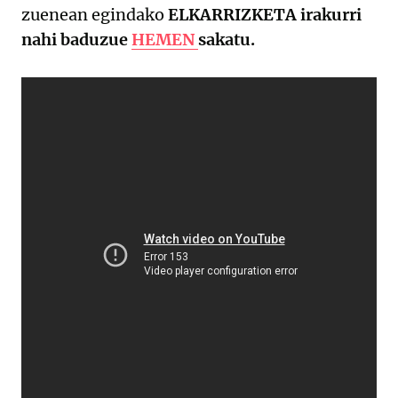
zuenean egindako
ELKARRIZKETA irakurri
nahi baduzue
HEMEN
sakatu.