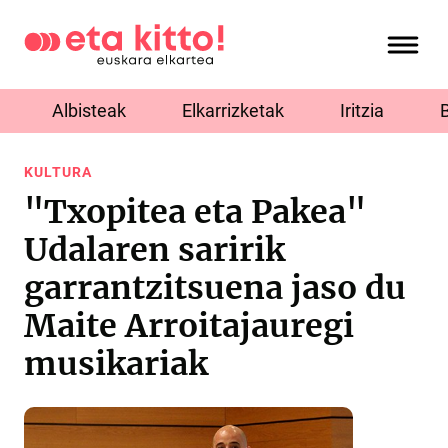
Albisteak
Elkarrizketak
Iritzia
KULTURA
"Txopitea eta Pakea"
Udalaren saririk
garrantzitsuena jaso du
Maite Arroitajauregi
musikariak