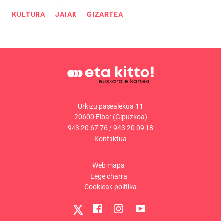
KULTURA
JAIAK
GIZARTEA
Urkizu pasealekua 11
20600 Eibar (Gipuzkoa)
943 20 67 76
/
943 20 09 18
Kontaktua
Web mapa
Lege oharra
Cookieak-politika