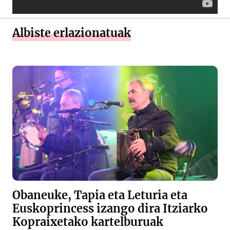
Albiste erlazionatuak
Obaneuke, Tapia eta Leturia eta
Euskoprincess izango dira Itziarko
Kopraixetako kartelburuak