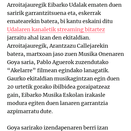
Arroitajauregik Eibarko Udalak ematen duen
saririk garrantzitsuena eta, eskerrak
ematearekin batera, bi kantu eskaini ditu
Udalaren kanaletik streaming bitartez
jarraitu ahal izan den ekitaldian.
Arroitajauregik, Arantzazu Callejarekin
batera, martxoan jaso zuen Musika Onenaren
Goya saria, Pablo Aguerok zuzendutako
“Akelarre” filmean egindako lanagatik.
Gaurko ekitaldian musikagintzan egin duen
20 urtetik gorako ibilbidea goraipatzeaz
gain, Eibarko Musika Eskolan irakasle
modura egiten duen lanaren garrantzia
azpimarratu dute.
Goya sarirako izendapenaren berri izan