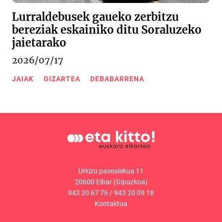
Lurraldebusek gaueko zerbitzu
bereziak eskainiko ditu Soraluzeko
jaietarako
2026/07/17
JAIAK
GIZARTEA
DEBABARRENA
Urkizu pasealekua 11
20600 Eibar (Gipuzkoa)
943 20 67 76
/
943 20 09 18
Kontaktua