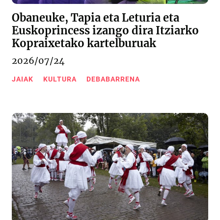
Obaneuke, Tapia eta Leturia eta
Euskoprincess izango dira Itziarko
Kopraixetako kartelburuak
2026/07/24
JAIAK
KULTURA
DEBABARRENA