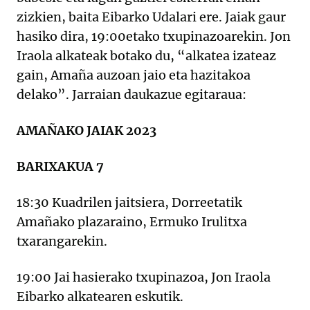
zizkien, baita Eibarko Udalari ere. Jaiak gaur
hasiko dira, 19:00etako txupinazoarekin. Jon
Iraola alkateak botako du, “alkatea izateaz
gain, Amaña auzoan jaio eta hazitakoa
delako”. Jarraian daukazue egitaraua:
AMAÑAKO JAIAK 2023
BARIXAKUA 7
18:30 Kuadrilen jaitsiera, Dorreetatik
Amañako plazaraino, Ermuko Irulitxa
txarangarekin.
19:00 Jai hasierako txupinazoa, Jon Iraola
Eibarko alkatearen eskutik.