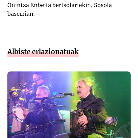
Onintza Enbeita bertsolariekin, Sosola
baserrian.
Albiste erlazionatuak