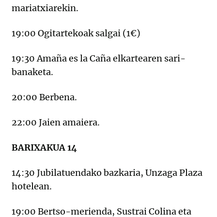
mariatxiarekin.
19:00 Ogitartekoak salgai (1€)
19:30 Amaña es la Caña elkartearen sari-
banaketa.
20:00 Berbena.
22:00 Jaien amaiera.
BARIXAKUA 14
14:30 Jubilatuendako bazkaria, Unzaga Plaza
hotelean.
19:00 Bertso-merienda, Sustrai Colina eta