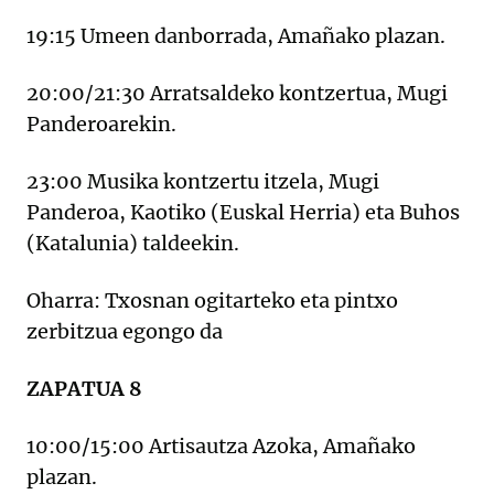
19:15 Umeen danborrada, Amañako plazan.
20:00/21:30 Arratsaldeko kontzertua, Mugi
Panderoarekin.
23:00 Musika kontzertu itzela, Mugi
Panderoa, Kaotiko (Euskal Herria) eta Buhos
(Katalunia) taldeekin.
Oharra: Txosnan ogitarteko eta pintxo
zerbitzua egongo da
ZAPATUA 8
10:00/15:00 Artisautza Azoka, Amañako
plazan.