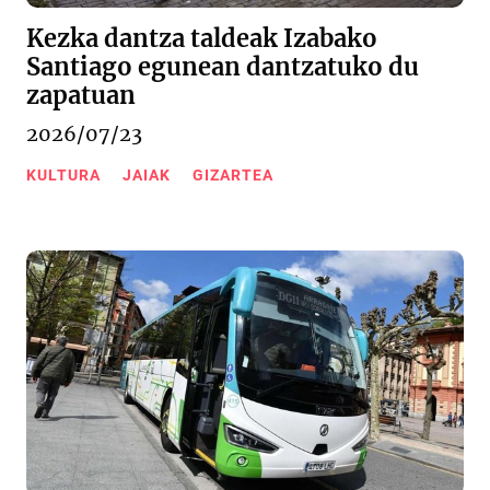
Kezka dantza taldeak Izabako
Santiago egunean dantzatuko du
zapatuan
2026/07/23
KULTURA
JAIAK
GIZARTEA