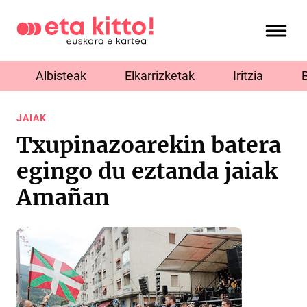
Albisteak
Elkarrizketak
Iritzia
JAIAK
Txupinazoarekin batera
egingo du eztanda jaiak
Amañan