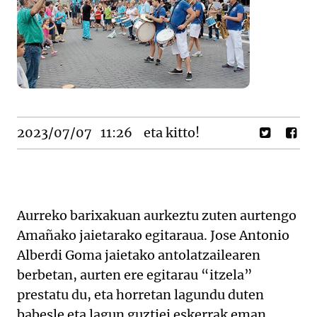
2023/07/07
11:26
eta kitto!
Aurreko barixakuan aurkeztu zuten aurtengo
Amañako jaietarako egitaraua. Jose Antonio
Alberdi Goma jaietako antolatzailearen
berbetan, aurten ere egitarau “itzela”
prestatu du, eta horretan lagundu duten
babesle eta lagun guztiei eskerrak eman