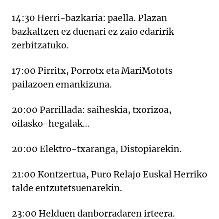
14:30 Herri-bazkaria: paella. Plazan
bazkaltzen ez duenari ez zaio edaririk
zerbitzatuko.
17:00 Pirritx, Porrotx eta MariMotots
pailazoen emankizuna.
20:00 Parrillada: saiheskia, txorizoa,
oilasko-hegalak…
20:00 Elektro-txaranga, Distopiarekin.
21:00 Kontzertua, Puro Relajo Euskal Herriko
talde entzutetsuenarekin.
23:00 Helduen danborradaren irteera.