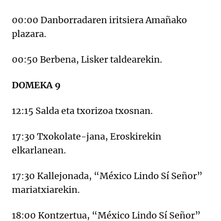
00:00 Danborradaren iritsiera Amañako
plazara.
00:50 Berbena, Lisker taldearekin.
DOMEKA 9
12:15 Salda eta txorizoa txosnan.
17:30 Txokolate-jana, Eroskirekin
elkarlanean.
17:30 Kallejonada, “México Lindo Sí Señor”
mariatxiarekin.
18:00 Kontzertua, “México Lindo Sí Señor”