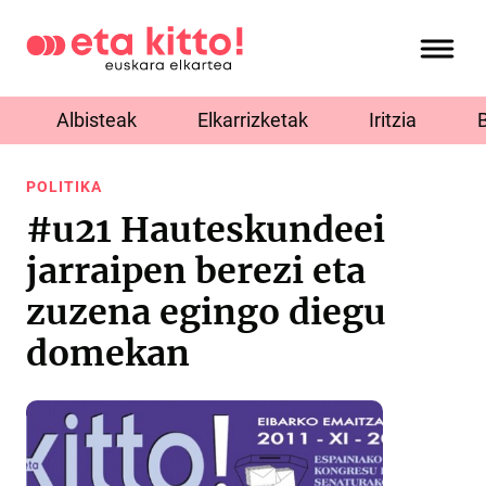
Albisteak
Elkarrizketak
Iritzia
POLITIKA
#u21 Hauteskundeei
jarraipen berezi eta
zuzena egingo diegu
domekan