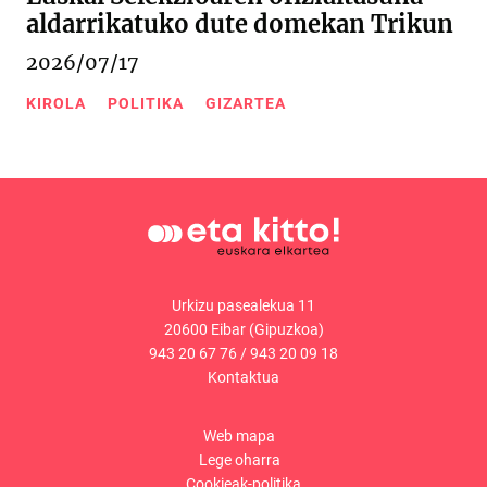
aldarrikatuko dute domekan Trikun
2026/07/17
KIROLA
POLITIKA
GIZARTEA
Urkizu pasealekua 11
20600 Eibar (Gipuzkoa)
943 20 67 76
/
943 20 09 18
Kontaktua
Web mapa
Lege oharra
Cookieak-politika