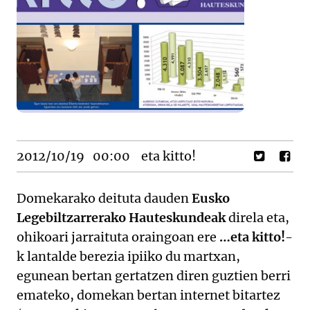
2012/10/19
00:00
eta kitto!
Domekarako deituta dauden
Eusko
Legebiltzarrerako Hauteskundeak
direla eta,
ohikoari jarraituta oraingoan ere
…eta kitto!
-
k lantalde berezia ipiiko du martxan,
egunean bertan gertatzen diren guztien berri
emateko, domekan bertan internet bitartez