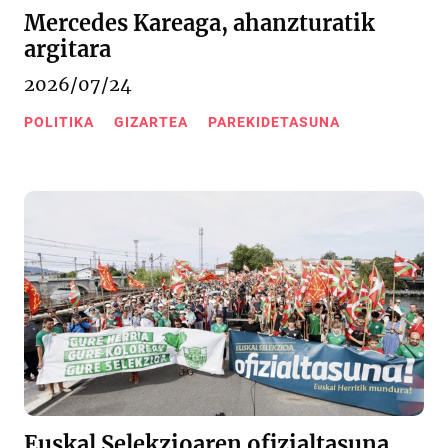
Mercedes Kareaga, ahanzturatik
argitara
2026/07/24
POLITIKA
GIZARTEA
PAREKIDETASUNA
Euskal Selekzioaren ofizialtasuna