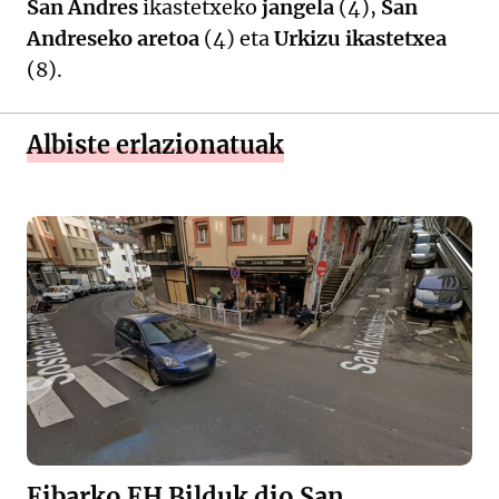
San Andres
ikastetxeko
jangela
(4),
San
Andreseko aretoa
(4) eta
Urkizu ikastetxea
(8).
Albiste erlazionatuak
Eibarko EH Bilduk dio San