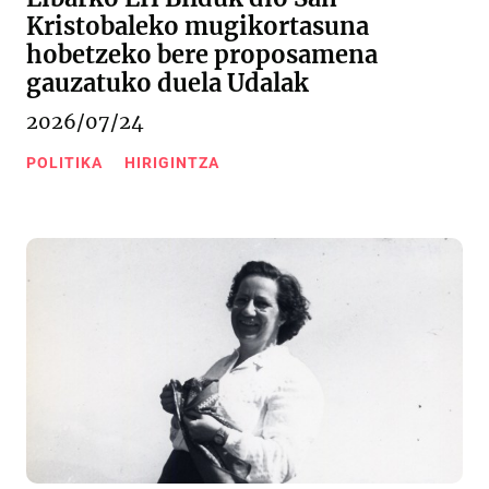
Kristobaleko mugikortasuna
hobetzeko bere proposamena
gauzatuko duela Udalak
2026/07/24
POLITIKA
HIRIGINTZA