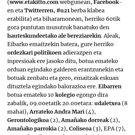
(
www.etakitto.com
webgunean,
Facebook
-
en eta
Twitterren
,
#u21
berba klabea
erabilita) eta biharamonean, herriko 60tik
gora puntutan musutruk banatuko den
hauteskundeetako ale bereziarekin
. Aleak,
Eibarko emaitzekin batera, gure herriko
ordezkari politikoen
adierazpen eta
inpresioak ere jasoko ditu, botua emateko
orduan egindako galderen erantzunekin eta
botuak zenbatu eta gero, emaitzak eskuan
dituztela egindako balorazioa ere.
Eibarren
botua emateko 10
kolegio
egongo dira
zabalik, 09.00etatik 20.00etara:
udaletxea
(8
mahai),
Arrateko Andra Mari
(4),
Gerontologikoa
(2),
Amañako dorreak
(2),
Amañako parrokia
(2),
Coliseoa
(3), EPA (7),