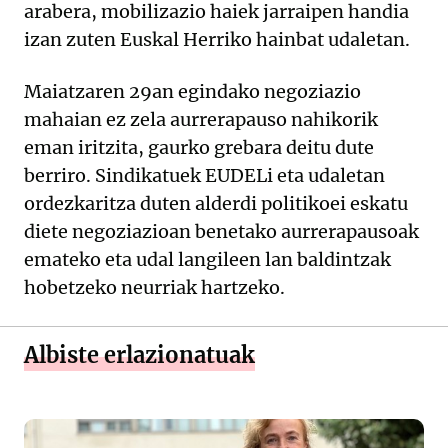
arabera, mobilizazio haiek jarraipen handia
izan zuten Euskal Herriko hainbat udaletan.
Maiatzaren 29an egindako negoziazio
mahaian ez zela aurrerapauso nahikorik
eman iritzita, gaurko grebara deitu dute
berriro. Sindikatuek EUDELi eta udaletan
ordezkaritza duten alderdi politikoei eskatu
diete negoziazioan benetako aurrerapausoak
emateko eta udal langileen lan baldintzak
hobetzeko neurriak hartzeko.
Albiste erlazionatuak