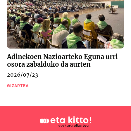
Adinekoen Nazioarteko Eguna urri
osora zabalduko da aurten
2026/07/23
GIZARTEA