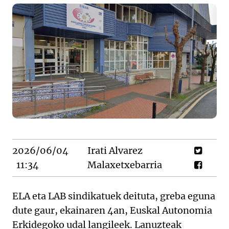
2026/06/04
Irati Alvarez
11:34
Malaxetxebarria
ELA eta LAB sindikatuek deituta, greba eguna
dute gaur, ekainaren 4an, Euskal Autonomia
Erkidegoko udal langileek. Lanuzteak