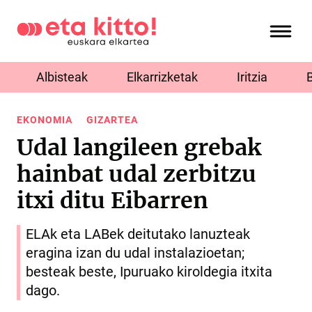
Albisteak
Elkarrizketak
Iritzia
EKONOMIA
GIZARTEA
Udal langileen grebak
hainbat udal zerbitzu
itxi ditu Eibarren
ELAk eta LABek deitutako lanuzteak
eragina izan du udal instalazioetan;
besteak beste, Ipuruako kiroldegia itxita
dago.