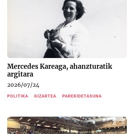
Mercedes Kareaga, ahanzturatik
argitara
2026/07/24
POLITIKA
GIZARTEA
PAREKIDETASUNA