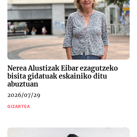
Nerea Alustizak Eibar ezagutzeko
bisita gidatuak eskainiko ditu
abuztuan
2026/07/29
GIZARTEA