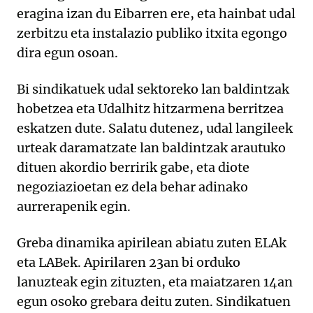
eragina izan du Eibarren ere, eta hainbat udal
zerbitzu eta instalazio publiko itxita egongo
dira egun osoan.
Bi sindikatuek udal sektoreko lan baldintzak
hobetzea eta Udalhitz hitzarmena berritzea
eskatzen dute. Salatu dutenez, udal langileek
urteak daramatzate lan baldintzak arautuko
dituen akordio berririk gabe, eta diote
negoziazioetan ez dela behar adinako
aurrerapenik egin.
Greba dinamika apirilean abiatu zuten ELAk
eta LABek. Apirilaren 23an bi orduko
lanuzteak egin zituzten, eta maiatzaren 14an
egun osoko grebara deitu zuten. Sindikatuen