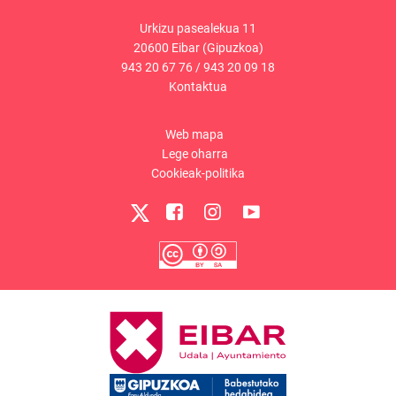
Urkizu pasealekua 11
20600 Eibar (Gipuzkoa)
943 20 67 76
/
943 20 09 18
Kontaktua
Web mapa
Lege oharra
Cookieak-politika