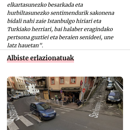
elkartasunezko besarkada eta
hurbiltasunezko sentimendurik sakonena
bidali nahi zaie Istanbulgo hiriari eta
Turkiako herriari, bai halaber eragindako
pertsona guztiei eta beraien senideei, une
latz hauetan"
.
Albiste erlazionatuak