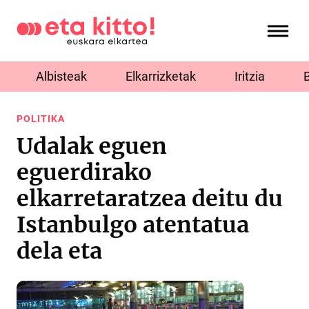
Albisteak
Elkarrizketak
Iritzia
POLITIKA
Udalak eguen
eguerdirako
elkarretaratzea deitu du
Istanbulgo atentatua
dela eta