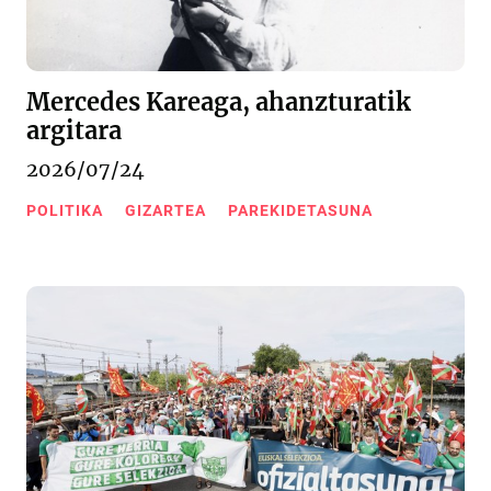
Mercedes Kareaga, ahanzturatik
argitara
2026/07/24
POLITIKA
GIZARTEA
PAREKIDETASUNA