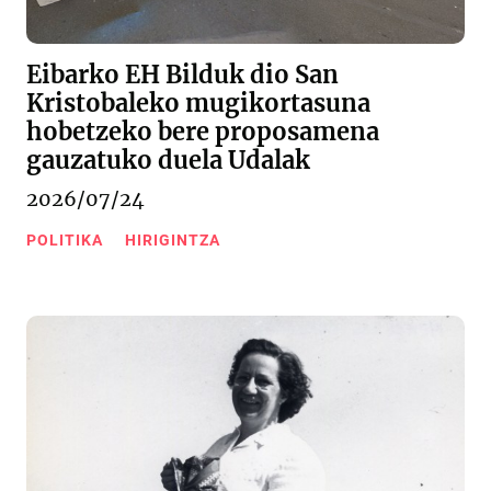
Eibarko EH Bilduk dio San
Kristobaleko mugikortasuna
hobetzeko bere proposamena
gauzatuko duela Udalak
2026/07/24
POLITIKA
HIRIGINTZA