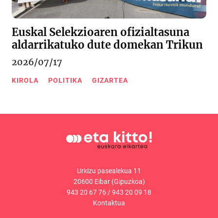
Euskal Selekzioaren ofizialtasuna
aldarrikatuko dute domekan Trikun
2026/07/17
KIROLA
POLITIKA
GIZARTEA
Urkizu pasealekua 11
20600 Eibar (Gipuzkoa)
943 20 67 76
/
943 20 09 18
Kontaktua