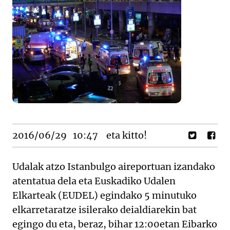
2016/06/29
10:47
eta kitto!
Udalak atzo Istanbulgo aireportuan izandako
atentatua dela eta Euskadiko Udalen
Elkarteak (EUDEL) egindako 5 minutuko
elkarretaratze isilerako deialdiarekin bat
egingo du eta, beraz, bihar 12:00etan Eibarko