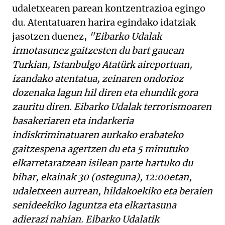
udaletxearen parean kontzentrazioa egingo
du. Atentatuaren harira egindako idatziak
jasotzen duenez,
"Eibarko Udalak
irmotasunez gaitzesten du bart gauean
Turkian, Istanbulgo Atatürk aireportuan,
izandako atentatua, zeinaren ondorioz
dozenaka lagun hil diren eta ehundik gora
zauritu diren. Eibarko Udalak terrorismoaren
basakeriaren eta indarkeria
indiskriminatuaren aurkako erabateko
gaitzespena agertzen du eta 5 minutuko
elkarretaratzean isilean parte hartuko du
bihar, ekainak 30 (osteguna), 12:00etan,
udaletxeen aurrean, hildakoekiko eta beraien
senideekiko laguntza eta elkartasuna
adierazi nahian. Eibarko Udalatik