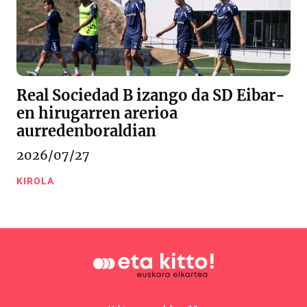
Real Sociedad B izango da SD Eibar-
en hirugarren arerioa
aurredenboraldian
2026/07/27
KIROLA