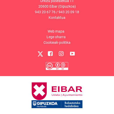
Urkizu pasealekua 11
20600 Eibar (Gipuzkoa)
943 20 67 76
/
943 20 09 18
Kontaktua
Web mapa
Lege oharra
Cookieak-politika