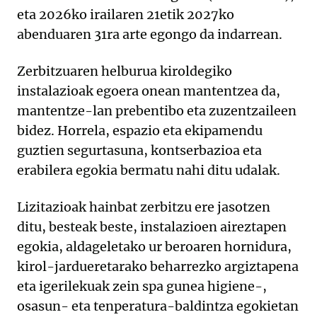
eta 2026ko irailaren 21etik 2027ko
abenduaren 31ra arte egongo da indarrean.
Zerbitzuaren helburua kiroldegiko
instalazioak egoera onean mantentzea da,
mantentze-lan prebentibo eta zuzentzaileen
bidez. Horrela, espazio eta ekipamendu
guztien segurtasuna, kontserbazioa eta
erabilera egokia bermatu nahi ditu udalak.
Lizitazioak hainbat zerbitzu ere jasotzen
ditu, besteak beste, instalazioen aireztapen
egokia, aldageletako ur beroaren hornidura,
kirol-jardueretarako beharrezko argiztapena
eta igerilekuak zein spa gunea higiene-,
osasun- eta tenperatura-baldintza egokietan