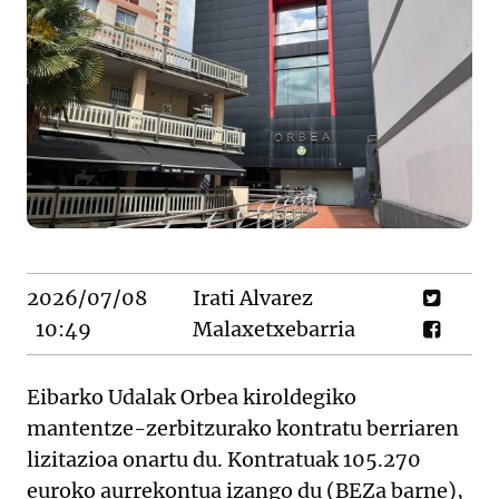
2026/07/08
Irati Alvarez
10:49
Malaxetxebarria
Eibarko Udalak Orbea kiroldegiko
mantentze-zerbitzurako kontratu berriaren
lizitazioa onartu du. Kontratuak 105.270
euroko aurrekontua izango du (BEZa barne),