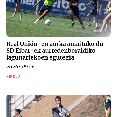
Real Unión-en aurka amaituko du
SD Eibar-ek aurredenboraldiko
lagunartekoen egutegia
2026/08/06
KIROLA