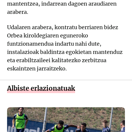
mantentzea, indarrean dagoen araudiaren
arabera.
Udalaren arabera, kontratu berriaren bidez
Orbea kiroldegiaren eguneroko
funtzionamendua indartu nahi dute,
instalazioak baldintza egokietan mantenduz
eta erabiltzaileei kalitatezko zerbitzua
eskaintzen jarraitzeko.
Albiste erlazionatuak