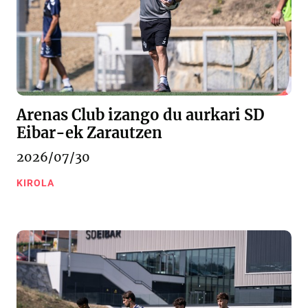
Arenas Club izango du aurkari SD
Eibar-ek Zarautzen
2026/07/30
KIROLA