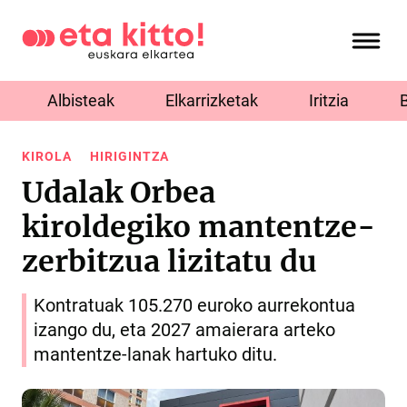
Albisteak
Elkarrizketak
Iritzia
KIROLA
HIRIGINTZA
Udalak Orbea
kiroldegiko mantentze-
zerbitzua lizitatu du
Kontratuak 105.270 euroko aurrekontua
izango du, eta 2027 amaierara arteko
mantentze-lanak hartuko ditu.