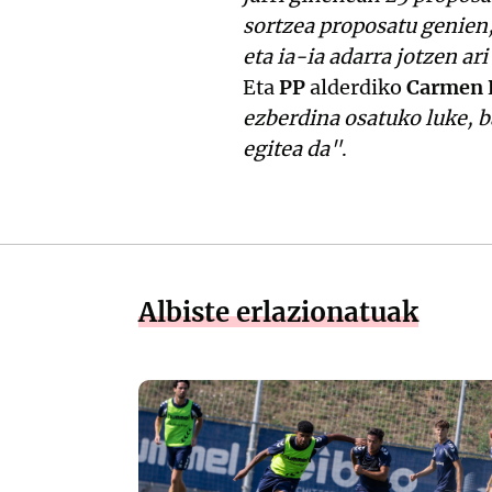
sortzea proposatu genien,
eta ia-ia adarra jotzen ari
Eta
PP
alderdiko
Carmen 
ezberdina osatuko luke, b
egitea da"
.
Albiste erlazionatuak