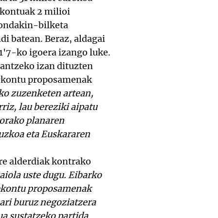
kontuak 2 milioi
ondakin-bilketa
di batean. Beraz, aldagai
'7-ko igoera izango luke.
antzeko izan dituzten
rrekontu proposamenak
ko zuzenketen artean,
riz, lau bereziki aipatu
korako planaren
ruzkoa eta Euskararen
re alderdiak kontrako
aiola uste dugu. Eibarko
rrekontu proposamenak
ari buruz negoziatzera
a sustatzeko partida