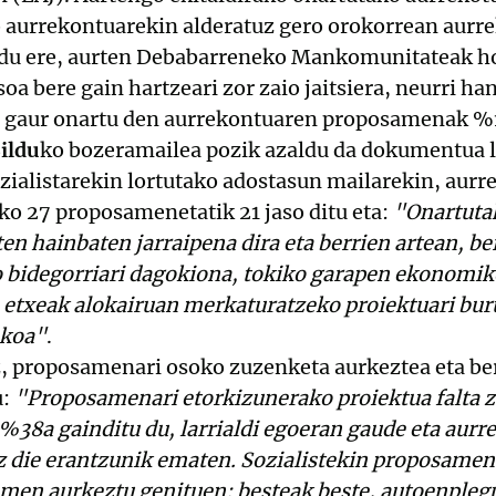
o aurrekontuarekin alderatuz gero orokorrean aurre
badu ere, aurten Debabarreneko Mankomunitateak h
a bere gain hartzeari zor zaio jaitsiera, neurri han
, gaur onartu den aurrekontuaren proposamenak %1
ildu
ko bozeramailea pozik azaldu da dokumentua l
sozialistarekin lortutako adostasun mailarekin, au
ko 27 proposamenetatik 21 jaso ditu eta:
"Onartuta
en hainbaten jarraipena dira eta berrien artean, ber
ko bidegorriari dagokiona, tokiko garapen ekonomi
 etxeak alokairuan merkaturatzeko proiektuari bu
akoa"
.
z, proposamenari osoko zuzenketa aurkeztea eta be
u:
"Proposamenari etorkizunerako proiektua falta z
 %38a gainditu du, larrialdi egoeran gaude eta au
z die erantzunik ematen. Sozialistekin proposamen
amen aurkeztu genituen: besteak beste, autoenplegu