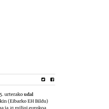
5. urterako
udal
ekin (Eibarko EH Bildu)
a ia 31 milioi eurokoa