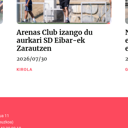
Arenas Club izango du
aurkari SD Eibar-ek
Zarautzen
2026/07/30
KIROLA
G
ua 11
puzkoa)