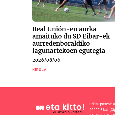
Real Unión-en aurka
amaituko du SD Eibar-ek
aurredenboraldiko
lagunartekoen egutegia
2026/08/06
KIROLA
Urkizu pasealek
20600 Eibar (Gi