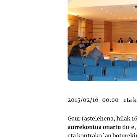
2015/02/16
00:00
eta k
Gaur (astelehena, hilak 
aurrekontua onartu
dute,
eta kontrako lau botureki