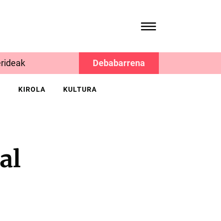
rideak
Debabarrena
K
KIROLA
KULTURA
al