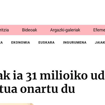
Iritzia
Bideoak
Argazki-galeriak
Efeme
ZA
EKONOMIA
EUSKARA
INGURUMENA
JAIA
k ia 31 milioiko ud
tua onartu du