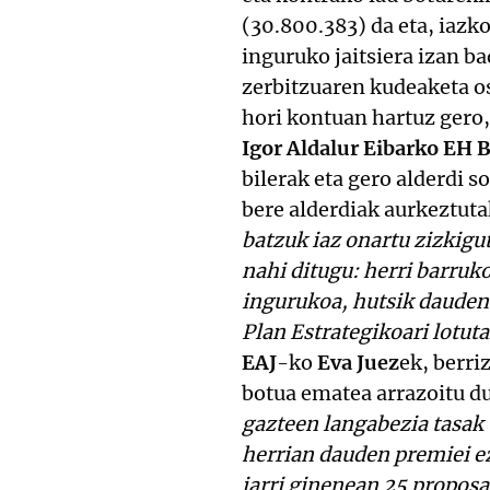
(30.800.383) da eta, iazk
inguruko jaitsiera izan 
zerbitzuaren kudeaketa oso
hori kontuan hartuz gero
Igor Aldalur Eibarko EH B
bilerak eta gero alderdi 
bere alderdiak aurkeztuta
batzuk iaz onartu zizkigut
nahi ditugu: herri barru
ingurukoa, hutsik dauden
Plan Estrategikoari lotut
EAJ
-ko
Eva Juez
ek, berri
botua ematea arrazoitu d
gazteen langabezia tasak
herrian dauden premiei e
jarri ginenean 25 propos