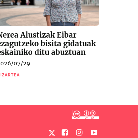
Nerea Alustizak Eibar
ezagutzeko bisita gidatuak
eskainiko ditu abuztuan
2026/07/29
IZARTEA