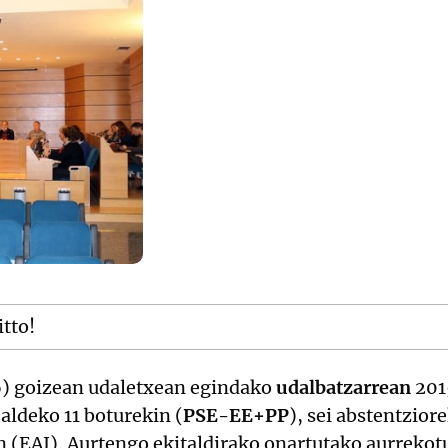
itto!
16) goizean udaletxean egindako
udalbatzarrean
201
 aldeko 11 boturekin (
PSE-EE+PP
), sei abstentzior
n (EAJ). Aurtengo ekitaldirako onartutako aurrekotu