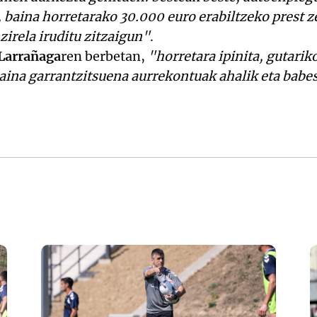
 baina horretarako 30.000 euro erabiltzeko prest 
 zirela iruditu zitzaigun"
.
Larrañaga
ren berbetan,
"horretara ipinita, gutari
aina garrantzitsuena aurrekontuak ahalik eta babe