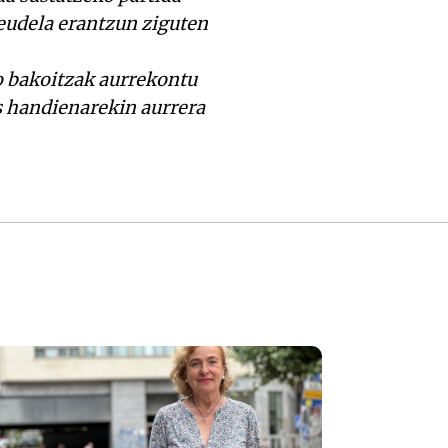
zeudela erantzun ziguten
ko bakoitzak aurrekontu
s handienarekin aurrera