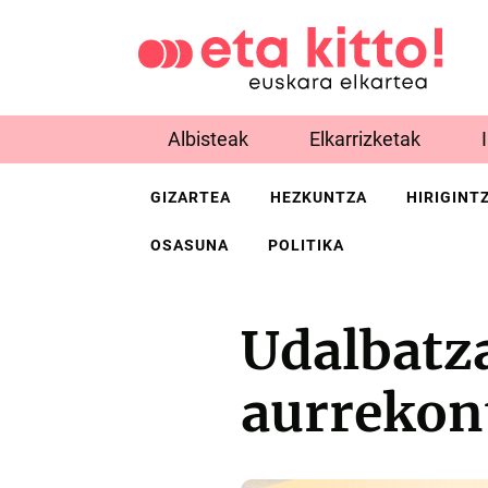
Albisteak
Elkarrizketak
GIZARTEA
HEZKUNTZA
HIRIGINT
OSASUNA
POLITIKA
Udalbatza
aurrekon