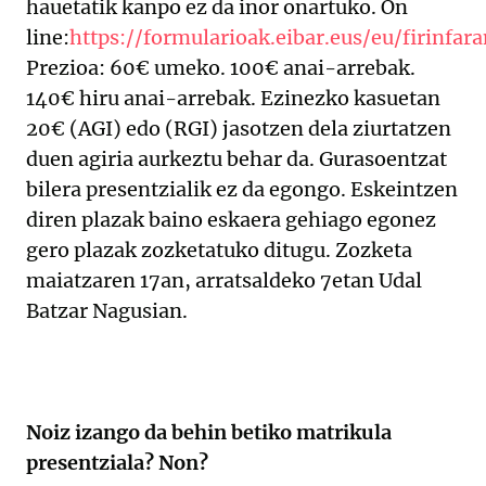
hauetatik kanpo ez da inor onartuko. On
line:
https://formularioak.eibar.eus/eu/firinfa
Prezioa: 60€ umeko. 100€ anai-arrebak.
140€ hiru anai-arrebak. Ezinezko kasuetan
20€ (AGI) edo (RGI) jasotzen dela ziurtatzen
duen agiria aurkeztu behar da. Gurasoentzat
bilera presentzialik ez da egongo. Eskeintzen
diren plazak baino eskaera gehiago egonez
gero plazak zozketatuko ditugu. Zozketa
maiatzaren 17an, arratsaldeko 7etan Udal
Batzar Nagusian.
Noiz izango da behin betiko matrikula
presentziala? Non?