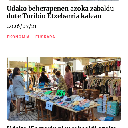
Udako beherapenen azoka zabaldu
dute Toribio Etxebarria kalean
2026/07/21
EKONOMIA
EUSKARA