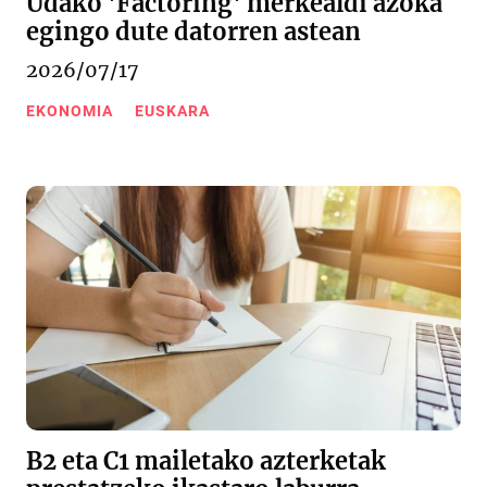
Udako 'Factoring' merkealdi azoka
egingo dute datorren astean
2026/07/17
EKONOMIA
EUSKARA
B2 eta C1 mailetako azterketak