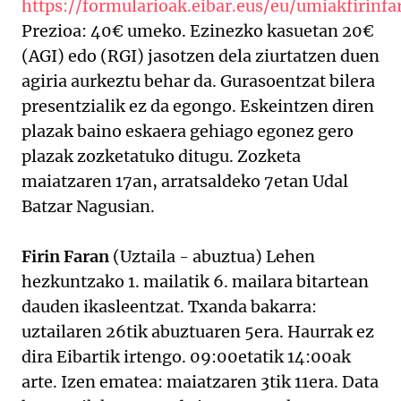
https://formularioak.eibar.eus/eu/umiakfirinf
Prezioa: 40€ umeko. Ezinezko kasuetan 20€
(AGI) edo (RGI) jasotzen dela ziurtatzen duen
agiria aurkeztu behar da. Gurasoentzat bilera
presentzialik ez da egongo. Eskeintzen diren
plazak baino eskaera gehiago egonez gero
plazak zozketatuko ditugu. Zozketa
maiatzaren 17an, arratsaldeko 7etan Udal
Batzar Nagusian.
Firin Faran
(Uztaila - abuztua) Lehen
hezkuntzako 1. mailatik 6. mailara bitartean
dauden ikasleentzat. Txanda bakarra:
uztailaren 26tik abuztuaren 5era. Haurrak ez
dira Eibartik irtengo. 09:00etatik 14:00ak
arte. Izen ematea: maiatzaren 3tik 11era. Data