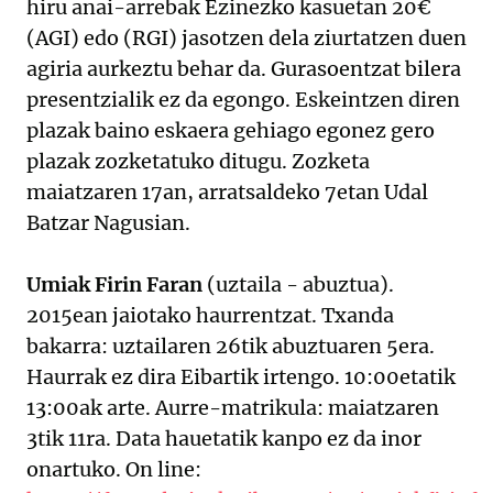
hiru anai-arrebak Ezinezko kasuetan 20€
(AGI) edo (RGI) jasotzen dela ziurtatzen duen
agiria aurkeztu behar da. Gurasoentzat bilera
presentzialik ez da egongo. Eskeintzen diren
plazak baino eskaera gehiago egonez gero
plazak zozketatuko ditugu. Zozketa
maiatzaren 17an, arratsaldeko 7etan Udal
Batzar Nagusian.
Umiak Firin Faran
(uztaila - abuztua).
2015ean jaiotako haurrentzat. Txanda
bakarra: uztailaren 26tik abuztuaren 5era.
Haurrak ez dira Eibartik irtengo. 10:00etatik
13:00ak arte. Aurre-matrikula: maiatzaren
3tik 11ra. Data hauetatik kanpo ez da inor
onartuko. On line: