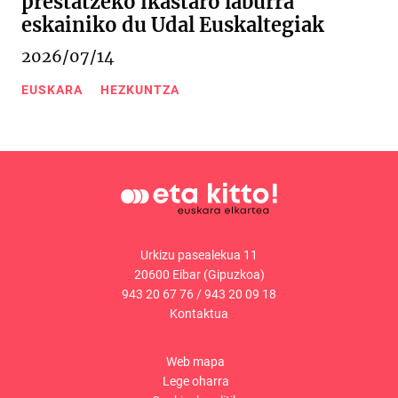
prestatzeko ikastaro laburra
eskainiko du Udal Euskaltegiak
2026/07/14
EUSKARA
HEZKUNTZA
Urkizu pasealekua 11
20600 Eibar (Gipuzkoa)
943 20 67 76
/
943 20 09 18
Kontaktua
Web mapa
Lege oharra