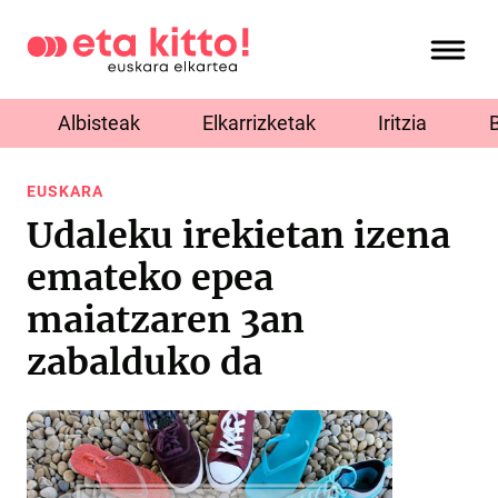
Albisteak
Elkarrizketak
Iritzia
EUSKARA
Udaleku irekietan izena
emateko epea
maiatzaren 3an
zabalduko da