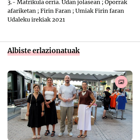
3.- Matrikula orria. Udan jolasean ; Oporrak
afariketan ; Firin Faran ; Umiak Firin faran
Udaleku irekiak 2021
Albiste erlazionatuak