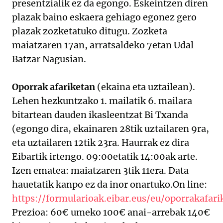
presentzialik ez da egongo. Eskeintzen diren
plazak baino eskaera gehiago egonez gero
plazak zozketatuko ditugu. Zozketa
maiatzaren 17an, arratsaldeko 7etan Udal
Batzar Nagusian.
Oporrak afariketan
(ekaina eta uztailean).
Lehen hezkuntzako 1. mailatik 6. mailara
bitartean dauden ikasleentzat Bi Txanda
(egongo dira, ekainaren 28tik uztailaren 9ra,
eta uztailaren 12tik 23ra. Haurrak ez dira
Eibartik irtengo. 09:00etatik 14:00ak arte.
Izen ematea: maiatzaren 3tik 11era. Data
hauetatik kanpo ez da inor onartuko.On line:
https://formularioak.eibar.eus/eu/oporrakafar
Prezioa: 60€ umeko 100€ anai-arrebak 140€