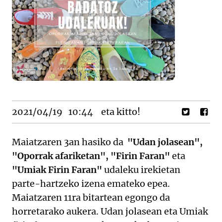
2021/04/19
10:44
eta kitto!
Maiatzaren 3an hasiko da
"Udan jolasean",
"Oporrak afariketan", "Firin Faran"
eta
"Umiak Firin Faran"
udaleku irekietan
parte-hartzeko izena emateko epea.
Maiatzaren 11ra bitartean egongo da
horretarako aukera. Udan jolasean eta Umiak