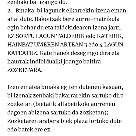
zenbaki bat izango du.
2.-Binaka: bi lagunek elkarrekin izena eman
ahal dute. Bakoitzak bere aurre-matrikula
egin behar du eta taldekidearen izena jarri.
EZ SORTU LAGUN TALDERIK edo KATERIK,
HAINBAT UMEREN ARTEAN 3 edo 4 LAGUN
KATEATUZ. Kate hauek desegingo dira eta
haurrak indibidualki joango baitira
ZOZKETARA.
Izen ematea binaka egiten dutenen kasuan,
bi izenak zenbaki bakarrarekin sartuko dira
zozketan (bietatik alfabetikoki aurrenen
dagoen abizena sartuko da zozketan);
Zozketaren arabera biek plaza lortuko dute
edo batek ere ez.