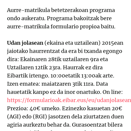
Aurre-matrikula betetzerakoan programa
ondo aukeratu. Programa bakoitzak bere
aurre-matrikula formulario propioa baitu.
Udan jolasean
(ekaina eta uztailean) 2015ean
jaiotako haurrentzat da era bi txanda egongo
dira: Ekainaren 28tik uztailaren 9ra eta
Uztailaren 12tik 23ra. Haurrak ez dira
Eibartik irtengo. 10:00etatik 13:00ak arte.
Izen ematea: maiatzaren 3tik 11ra. Data
hauetatik kanpo ez da inor onartuko. On line:
https://formularioak.eibar.eus/eu/udanjolasea
Prezioa: 40€ umeko. Ezinezko kasuetan 20€
(AGI) edo (RGI) jasotzen dela ziurtatzen duen
agiria aurkeztu behar da. Gurasoentzat bilera