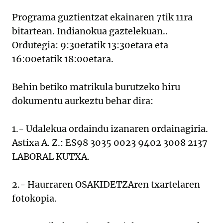
Programa guztientzat ekainaren 7tik 11ra
bitartean. Indianokua gaztelekuan..
Ordutegia: 9:30etatik 13:30etara eta
16:00etatik 18:00etara.
Behin betiko matrikula burutzeko hiru
dokumentu aurkeztu behar dira:
1.- Udalekua ordaindu izanaren ordainagiria.
Astixa A. Z.: ES98 3035 0023 9402 3008 2137
LABORAL KUTXA.
2.- Haurraren OSAKIDETZAren txartelaren
fotokopia.