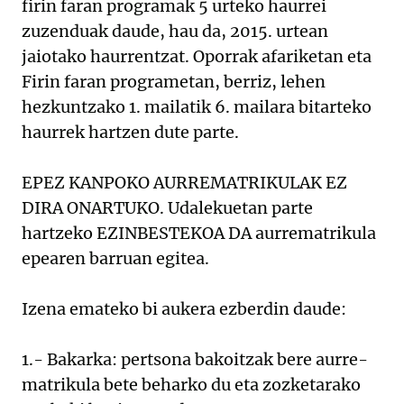
firin faran programak 5 urteko haurrei
zuzenduak daude, hau da, 2015. urtean
jaiotako haurrentzat. Oporrak afariketan eta
Firin faran programetan, berriz, lehen
hezkuntzako 1. mailatik 6. mailara bitarteko
haurrek hartzen dute parte.
EPEZ KANPOKO AURREMATRIKULAK EZ
DIRA ONARTUKO. Udalekuetan parte
hartzeko EZINBESTEKOA DA aurrematrikula
epearen barruan egitea.
Izena emateko bi aukera ezberdin daude:
1.- Bakarka: pertsona bakoitzak bere aurre-
matrikula bete beharko du eta zozketarako