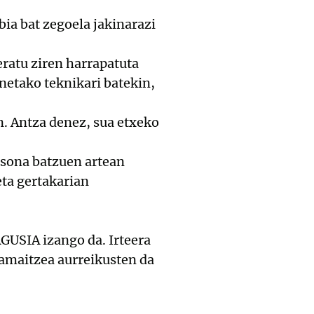
bia bat zegoela jakinarazi
eratu ziren harrapatuta
netako teknikari batekin,
n. Antza denez, sua etxeko
rtsona batzuen artean
eta gertakarian
GUSIA izango da. Irteera
 amaitzea aurreikusten da