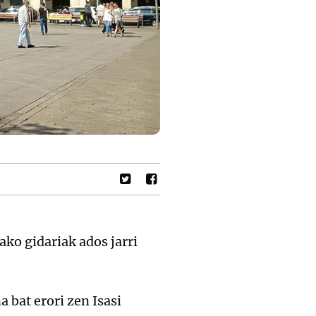
ako gidariak ados jarri
 bat erori zen Isasi