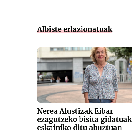
Albiste erlazionatuak
Nerea Alustizak Eibar
ezagutzeko bisita gidatuak
eskainiko ditu abuztuan