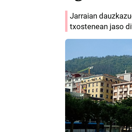
Jarraian dauzkazu
txostenean jaso d