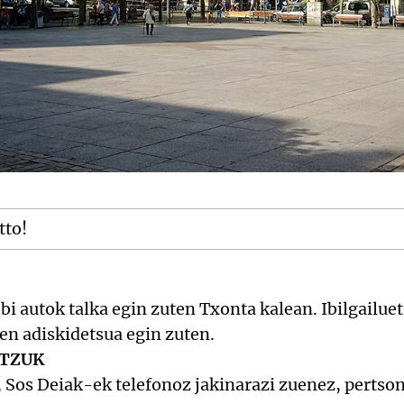
tto!
i autok talka egin zuten Txonta kalean. Ibilgailuet
pen adiskidetsua egin zuten.
ATZUK
 Sos Deiak-ek telefonoz jakinarazi zuenez, pertsona