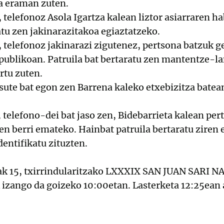
ra eraman zuten.
telefonoz Asola Igartza kalean liztor asiarraren ha
atu zen jakinarazitakoa egiaztatzeko.
 telefonoz jakinarazi zigutenez, pertsona batzuk g
publikoan. Patruila bat bertaratu zen mantentze-la
rtu zuten.
sute bat egon zen Barrena kaleko etxebizitza batea
 telefono-dei bat jaso zen, Bidebarrieta kalean pe
en berri emateko. Hainbat patruila bertaratu ziren 
dentifikatu zituzten.
ak 15, txirrindularitzako LXXXIX SAN JUAN SARI NA
k izango da goizeko 10:00etan. Lasterketa 12:25ean