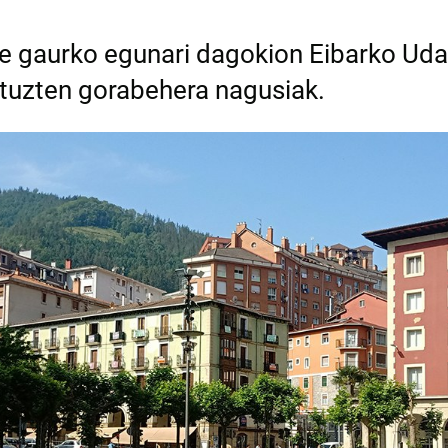
e gaurko egunari dagokion Eibarko Uda
ituzten gorabehera nagusiak.