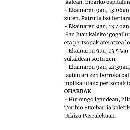
kalean. Eibarko ospitale
- Ekainaren 9an, 13:06an, 
zuten. Patruila bat bertar
- Ekainaren 9an, 13:40an,
San Juan kaleko igogailu 
eta pertsonak ateratzea lo
- Ekainaren 9an, 13:53an 
sukaldean sortu zen.
- Ekainaren 9an, 21:39an,
izaten ari zen borroka bat
inplikatutako pertsonak i
OHARRAK
- Hurrengo igandean, hil
Toribio Etxebarria kaleti
Urkizu Pasealekuan.