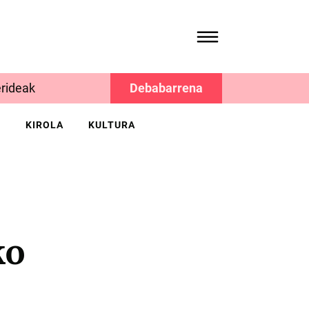
rideak
Debabarrena
K
KIROLA
KULTURA
ko