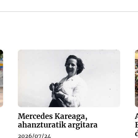
Mercedes Kareaga,
ahanzturatik argitara
2026/07/24