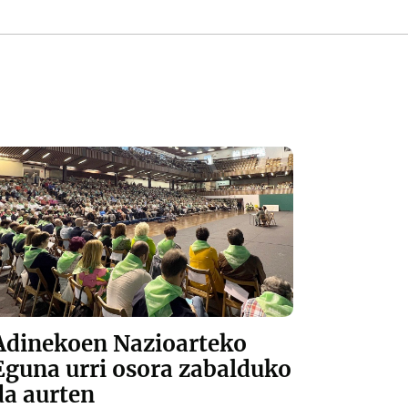
Adinekoen Nazioarteko
Eguna urri osora zabalduko
da aurten