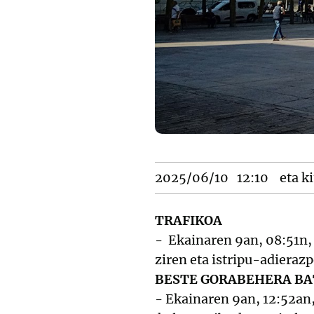
2025/06/10
12:10
eta ki
TRAFIKOA
- Ekainaren 9an, 08:51n, b
ziren eta istripu-adieraz
BESTE GORABEHERA B
- Ekainaren 9an, 12:52an,