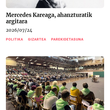
Mercedes Kareaga, ahanzturatik
argitara
2026/07/24
POLITIKA
GIZARTEA
PAREKIDETASUNA