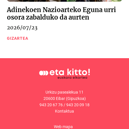
Adinekoen Nazioarteko Eguna urri
osora zabalduko da aurten
2026/07/23
GIZARTEA
Urkizu pasealekua 11
20600 Eibar (Gipuzkoa)
943 20 67 76
/
943 20 09 18
Kontaktua
Web mapa