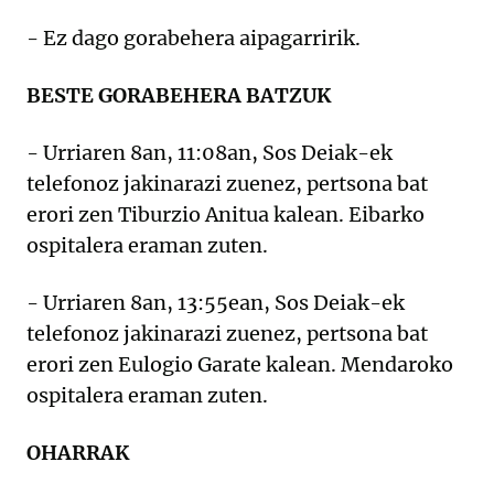
- Ez dago gorabehera aipagarririk.
BESTE GORABEHERA BATZUK
- Urriaren 8an, 11:08an, Sos Deiak-ek
telefonoz jakinarazi zuenez, pertsona bat
erori zen Tiburzio Anitua kalean. Eibarko
ospitalera eraman zuten.
- Urriaren 8an, 13:55ean, Sos Deiak-ek
telefonoz jakinarazi zuenez, pertsona bat
erori zen Eulogio Garate kalean. Mendaroko
ospitalera eraman zuten.
OHARRAK