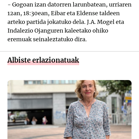
- Gogoan izan datorren larunbatean, urriaren
12an, 18:30ean, Eibar eta Eldense taldeen
arteko partida jokatuko dela. J.A. Mogel eta
Indalezio Ojanguren kaleetako ohiko
eremuak seinaleztatuko dira.
Albiste erlazionatuak