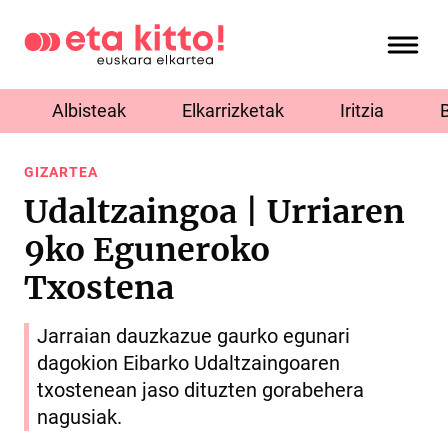
Albisteak
Elkarrizketak
Iritzia
GIZARTEA
Udaltzaingoa | Urriaren
9ko Eguneroko
Txostena
Jarraian dauzkazue gaurko egunari
dagokion Eibarko Udaltzaingoaren
txostenean jaso dituzten gorabehera
nagusiak.