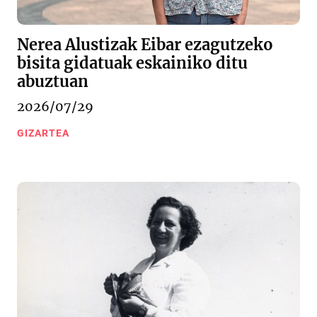
Nerea Alustizak Eibar ezagutzeko
bisita gidatuak eskainiko ditu
abuztuan
2026/07/29
GIZARTEA