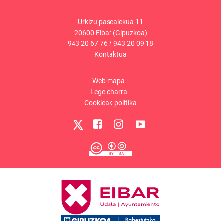
Urkizu pasealekua 11
20600 Eibar (Gipuzkoa)
943 20 67 76
/
943 20 09 18
Kontaktua
Web mapa
Lege oharra
Cookieak-politika