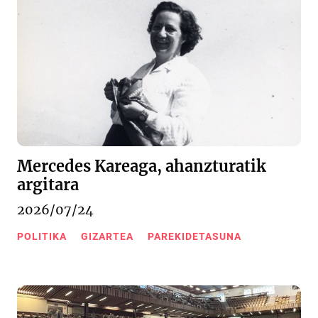
Mercedes Kareaga, ahanzturatik
argitara
2026/07/24
POLITIKA
GIZARTEA
PAREKIDETASUNA