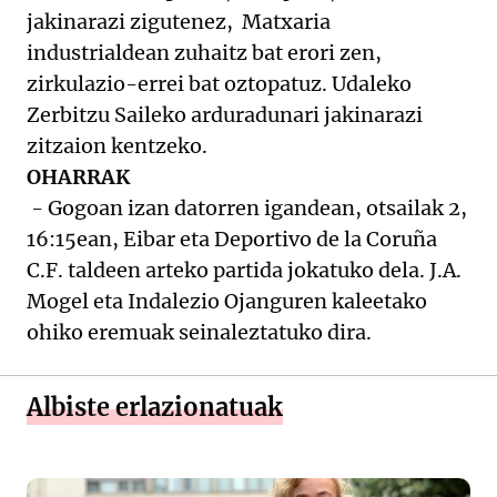
jakinarazi zigutenez, Matxaria
industrialdean zuhaitz bat erori zen,
zirkulazio-errei bat oztopatuz. Udaleko
Zerbitzu Saileko arduradunari jakinarazi
zitzaion kentzeko.
OHARRAK
- Gogoan izan datorren igandean, otsailak 2,
16:15ean, Eibar eta Deportivo de la Coruña
C.F. taldeen arteko partida jokatuko dela. J.A.
Mogel eta Indalezio Ojanguren kaleetako
ohiko eremuak seinaleztatuko dira.
Albiste erlazionatuak