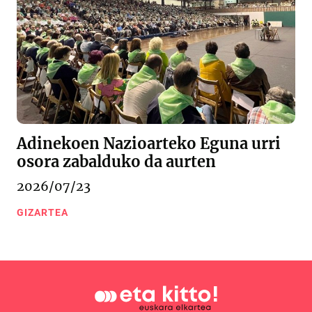
Adinekoen Nazioarteko Eguna urri
osora zabalduko da aurten
2026/07/23
GIZARTEA