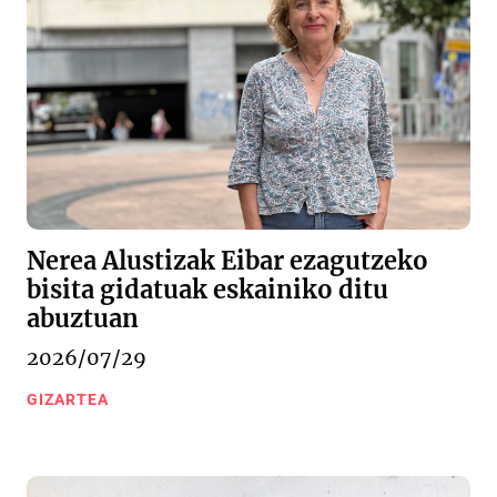
Nerea Alustizak Eibar ezagutzeko
bisita gidatuak eskainiko ditu
abuztuan
2026/07/29
GIZARTEA