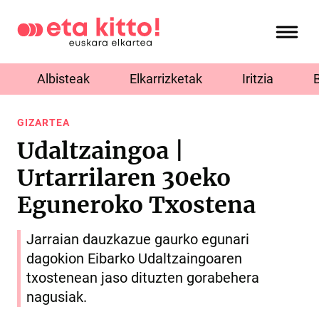
Albisteak
Elkarrizketak
Iritzia
GIZARTEA
Udaltzaingoa |
Urtarrilaren 30eko
Eguneroko Txostena
Jarraian dauzkazue gaurko egunari
dagokion Eibarko Udaltzaingoaren
txostenean jaso dituzten gorabehera
nagusiak.