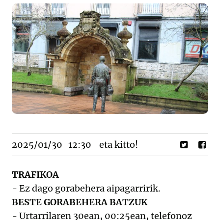
2025/01/30
12:30
eta kitto!
TRAFIKOA
- Ez dago gorabehera aipagarririk.
BESTE GORABEHERA BATZUK
- Urtarrilaren 30ean, 00:25ean, telefonoz