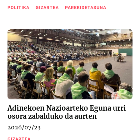
POLITIKA
GIZARTEA
PAREKIDETASUNA
Adinekoen Nazioarteko Eguna urri
osora zabalduko da aurten
2026/07/23
GIZARTEA