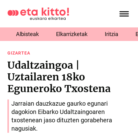
Albisteak
Elkarrizketak
Iritzia
GIZARTEA
Udaltzaingoa |
Uztailaren 18ko
Eguneroko Txostena
Jarraian dauzkazue gaurko egunari
dagokion Eibarko Udaltzaingoaren
txostenean jaso dituzten gorabehera
nagusiak.