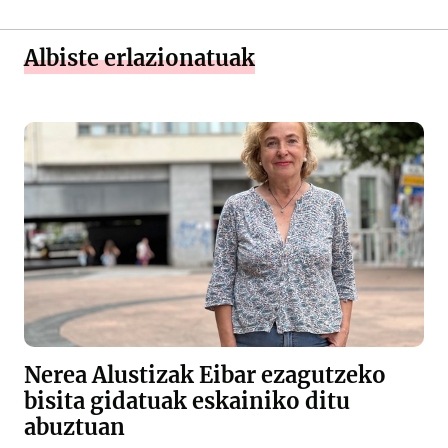
Albiste erlazionatuak
Nerea Alustizak Eibar ezagutzeko
bisita gidatuak eskainiko ditu
abuztuan