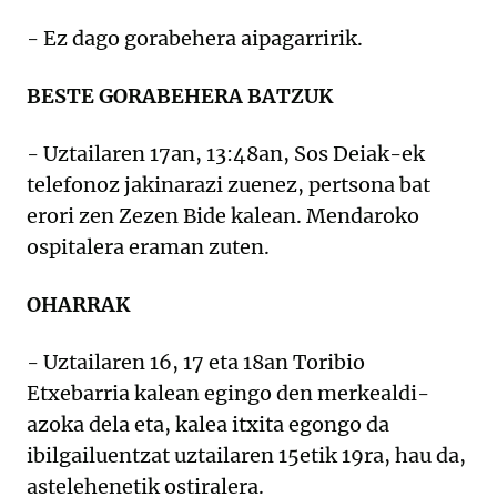
- Ez dago gorabehera aipagarririk.
BESTE GORABEHERA BATZUK
- Uztailaren 17an, 13:48an, Sos Deiak-ek
telefonoz jakinarazi zuenez, pertsona bat
erori zen Zezen Bide kalean. Mendaroko
ospitalera eraman zuten.
OHARRAK
- Uztailaren 16, 17 eta 18an Toribio
Etxebarria kalean egingo den merkealdi-
azoka dela eta, kalea itxita egongo da
ibilgailuentzat uztailaren 15etik 19ra, hau da,
astelehenetik ostiralera.