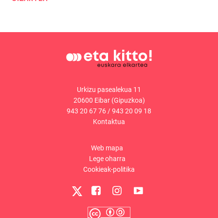
Urkizu pasealekua 11
20600 Eibar (Gipuzkoa)
943 20 67 76
/
943 20 09 18
Kontaktua
Web mapa
Lege oharra
Cookieak-politika