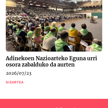
Adinekoen Nazioarteko Eguna urri
osora zabalduko da aurten
2026/07/23
GIZARTEA