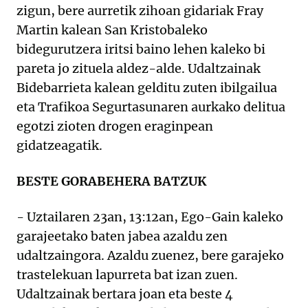
zigun, bere aurretik zihoan gidariak Fray
Martin kalean San Kristobaleko
bidegurutzera iritsi baino lehen kaleko bi
pareta jo zituela aldez-alde. Udaltzainak
Bidebarrieta kalean gelditu zuten ibilgailua
eta Trafikoa Segurtasunaren aurkako delitua
egotzi zioten drogen eraginpean
gidatzeagatik.
BESTE GORABEHERA BATZUK
- Uztailaren 23an, 13:12an, Ego-Gain kaleko
garajeetako baten jabea azaldu zen
udaltzaingora. Azaldu zuenez, bere garajeko
trastelekuan lapurreta bat izan zuen.
Udaltzainak bertara joan eta beste 4