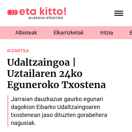
Albisteak
Elkarrizketak
Iritzia
GIZARTEA
Udaltzaingoa |
Uztailaren 24ko
Eguneroko Txostena
Jarraian dauzkazue gaurko egunari
dagokion Eibarko Udaltzaingoaren
txostenean jaso dituzten gorabehera
nagusiak.