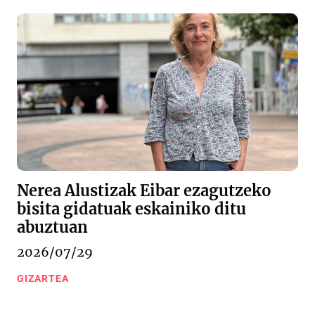
Nerea Alustizak Eibar ezagutzeko
bisita gidatuak eskainiko ditu
abuztuan
2026/07/29
GIZARTEA