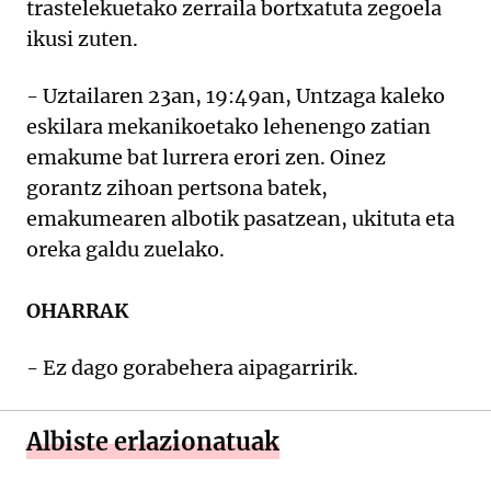
trastelekuetako zerraila bortxatuta zegoela
ikusi zuten.
- Uztailaren 23an, 19:49an, Untzaga kaleko
eskilara mekanikoetako lehenengo zatian
emakume bat lurrera erori zen. Oinez
gorantz zihoan pertsona batek,
emakumearen albotik pasatzean, ukituta eta
oreka galdu zuelako.
OHARRAK
- Ez dago gorabehera aipagarririk.
Albiste erlazionatuak