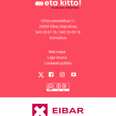
Urkizu pasealekua 11
20600 Eibar (Gipuzkoa)
943 20 67 76
/
943 20 09 18
Kontaktua
Web mapa
Lege oharra
Cookieak-politika