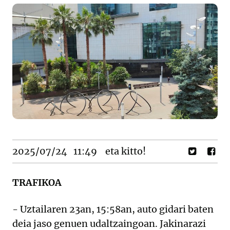
2025/07/24
11:49
eta kitto!
TRAFIKOA
- Uztailaren 23an, 15:58an, auto gidari baten
deia jaso genuen udaltzaingoan. Jakinarazi