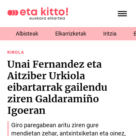
Albisteak
Elkarrizketak
Iritzia
KIROLA
Unai Fernandez eta
Aitziber Urkiola
eibartarrak gailendu
ziren Galdaramiño
Igoeran
Giro paregabean aritu ziren gure
mendietan zehar, antxintxiketan eta oinez,