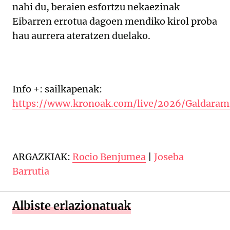
nahi du, beraien esfortzu nekaezinak
Eibarren errotua dagoen mendiko kirol proba
hau aurrera ateratzen duelako.
Info +: sailkapenak:
https://www.kronoak.com/live/2026/Galdar
ARGAZKIAK:
Rocio Benjumea
|
Joseba
Barrutia
Albiste erlazionatuak