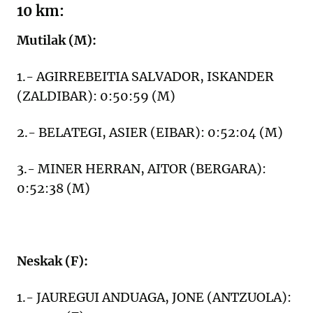
10 km:
Mutilak (M):
1.- AGIRREBEITIA SALVADOR, ISKANDER
(ZALDIBAR): 0:50:59 (M)
2.- BELATEGI, ASIER (EIBAR): 0:52:04 (M)
3.- MINER HERRAN, AITOR (BERGARA):
0:52:38 (M)
Neskak (F):
1.- JAUREGUI ANDUAGA, JONE (ANTZUOLA):