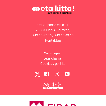
Urkizu pasealekua 11
20600 Eibar (Gipuzkoa)
943 20 67 76
/
943 20 09 18
Kontaktua
Web mapa
Lege oharra
Cookieak-politika