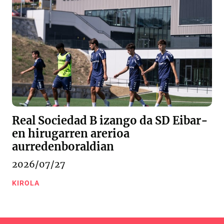
Real Sociedad B izango da SD Eibar-
en hirugarren arerioa
aurredenboraldian
2026/07/27
KIROLA