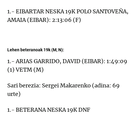
1.- EIBARTAR NESKA 19K POLO SANTOVEÑA,
AMAIA (EIBAR): 2:13:06 (F)
Lehen beteranoak 19k (M, N):
1.- ARIAS GARRIDO, DAVID (EIBAR): 1:49:09
(1) VETM (M)
Sari berezia: Sergei Makarenko (adina: 69
urte)
1.- BETERANA NESKA 19K DNF