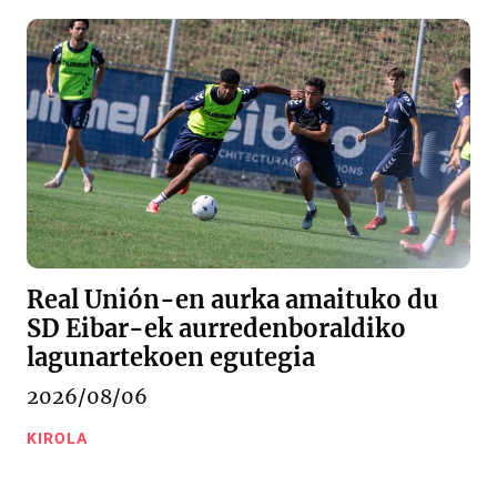
Real Unión-en aurka amaituko du
SD Eibar-ek aurredenboraldiko
lagunartekoen egutegia
2026/08/06
KIROLA