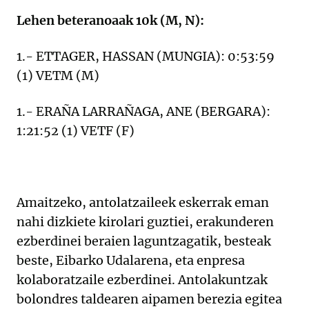
Lehen beteranoaak 10k (M, N):
1.- ETTAGER, HASSAN (MUNGIA): 0:53:59
(1) VETM (M)
1.- ERAÑA LARRAÑAGA, ANE (BERGARA):
1:21:52 (1) VETF (F)
Amaitzeko, antolatzaileek eskerrak eman
nahi dizkiete kirolari guztiei, erakunderen
ezberdinei beraien laguntzagatik, besteak
beste, Eibarko Udalarena, eta enpresa
kolaboratzaile ezberdinei. Antolakuntzak
bolondres taldearen aipamen berezia egitea