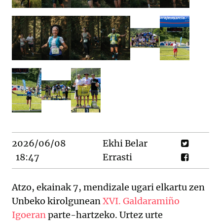
2026/06/08
Ekhi Belar
18:47
Errasti
Atzo, ekainak 7, mendizale ugari elkartu zen
Unbeko kirolgunean
XVI. Galdaramiño
Igoeran
parte-hartzeko. Urtez urte