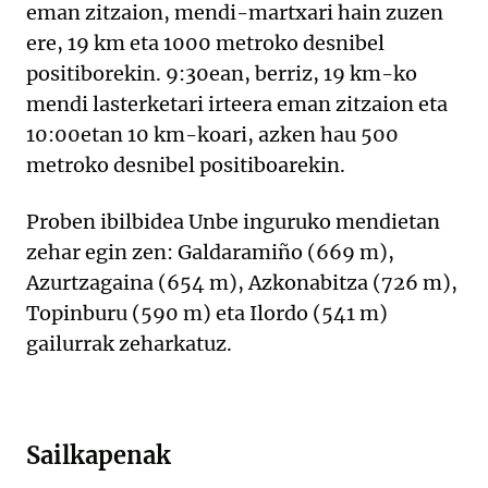
eman zitzaion, mendi-martxari hain zuzen
ere, 19 km eta 1000 metroko desnibel
positiborekin. 9:30ean, berriz, 19 km-ko
mendi lasterketari irteera eman zitzaion eta
10:00etan 10 km-koari, azken hau 500
metroko desnibel positiboarekin.
Proben ibilbidea Unbe inguruko mendietan
zehar egin zen: Galdaramiño (669 m),
Azurtzagaina (654 m), Azkonabitza (726 m),
Topinburu (590 m) eta Ilordo (541 m)
gailurrak zeharkatuz.
Sailkapenak