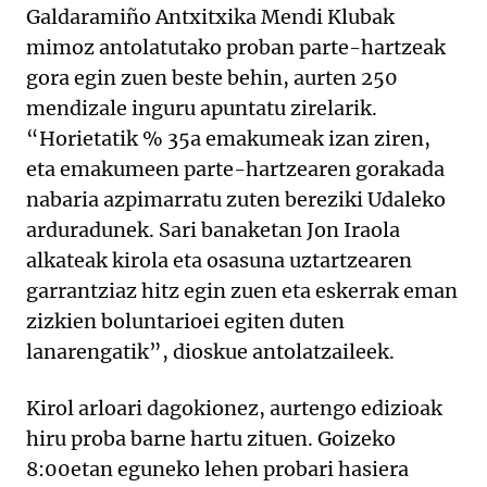
Galdaramiño Antxitxika Mendi Klubak
mimoz antolatutako proban parte-hartzeak
gora egin zuen beste behin, aurten 250
mendizale inguru apuntatu zirelarik.
“Horietatik % 35a emakumeak izan ziren,
eta emakumeen parte-hartzearen gorakada
nabaria azpimarratu zuten bereziki Udaleko
arduradunek. Sari banaketan Jon Iraola
alkateak kirola eta osasuna uztartzearen
garrantziaz hitz egin zuen eta eskerrak eman
zizkien boluntarioei egiten duten
lanarengatik”, dioskue antolatzaileek.
Kirol arloari dagokionez, aurtengo edizioak
hiru proba barne hartu zituen. Goizeko
8:00etan eguneko lehen probari hasiera