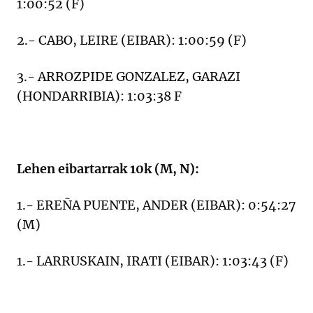
1:00:52 (F)
2.- CABO, LEIRE (EIBAR): 1:00:59 (F)
3.- ARROZPIDE GONZALEZ, GARAZI
(HONDARRIBIA): 1:03:38 F
Lehen eibartarrak 10k (M, N):
1.- EREÑA PUENTE, ANDER (EIBAR): 0:54:27
(M)
1.- LARRUSKAIN, IRATI (EIBAR): 1:03:43 (F)