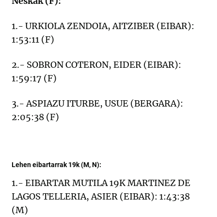
Neskak (F):
1.- URKIOLA ZENDOIA, AITZIBER (EIBAR):
1:53:11 (F)
2.- SOBRON COTERON, EIDER (EIBAR):
1:59:17 (F)
3.- ASPIAZU ITURBE, USUE (BERGARA):
2:05:38 (F)
Lehen eibartarrak 19k (M, N):
1.- EIBARTAR MUTILA 19K MARTINEZ DE
LAGOS TELLERIA, ASIER (EIBAR): 1:43:38
(M)