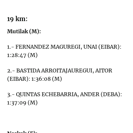
19 km:
Mutilak (M):
1.- FERNANDEZ MAGUREGI, UNAI (EIBAR):
1:28:47 (M)
2.- BASTIDA ARROITAJAUREGUI, AITOR
(EIBAR): 1:36:08 (M)
3.- QUINTAS ECHEBARRIA, ANDER (DEBA):
1:37:09 (M)