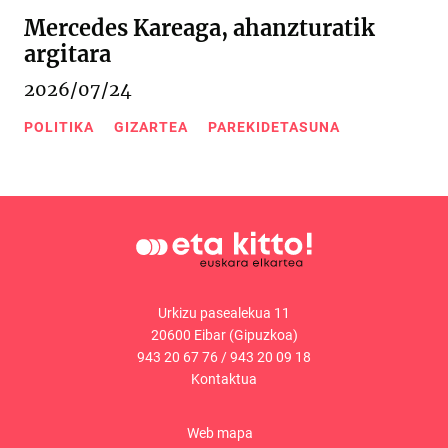
Mercedes Kareaga, ahanzturatik
argitara
2026/07/24
POLITIKA
GIZARTEA
PAREKIDETASUNA
Urkizu pasealekua 11
20600 Eibar (Gipuzkoa)
943 20 67 76
/
943 20 09 18
Kontaktua
Web mapa