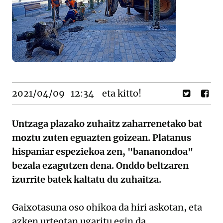
2021/04/09
12:34
eta kitto!
Untzaga plazako zuhaitz zaharrenetako bat
moztu zuten eguazten goizean. Platanus
hispaniar espeziekoa zen, "bananondoa"
bezala ezagutzen dena. Onddo beltzaren
izurrite batek kaltatu du zuhaitza.
Gaixotasuna oso ohikoa da hiri askotan, eta
azken urteotan ugaritu egin da,