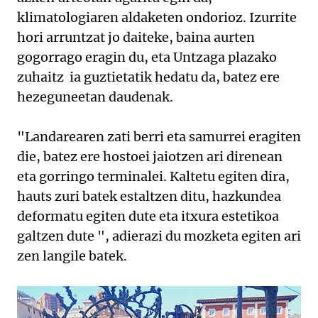
klimatologiaren aldaketen ondorioz. Izurrite
hori arruntzat jo daiteke, baina aurten
gogorrago eragin du, eta Untzaga plazako
zuhaitz ia guztietatik hedatu da, batez ere
hezeguneetan daudenak.
"Landarearen zati berri eta samurrei eragiten
die, batez ere hostoei jaiotzen ari direnean
eta gorringo terminalei. Kaltetu egiten dira,
hauts zuri batek estaltzen ditu, hazkundea
deformatu egiten dute eta itxura estetikoa
galtzen dute ", adierazi du mozketa egiten ari
zen langile batek.