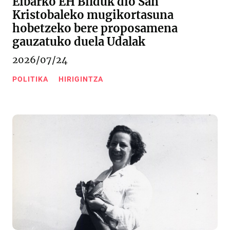
Eibarko EH Bilduk dio San
Kristobaleko mugikortasuna
hobetzeko bere proposamena
gauzatuko duela Udalak
2026/07/24
POLITIKA
HIRIGINTZA