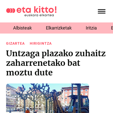
Albisteak
Elkarrizketak
Iritzia
GIZARTEA
HIRIGINTZA
Untzaga plazako zuhaitz
zaharrenetako bat
moztu dute