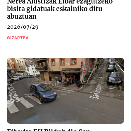
Nerea Alustizak Eibar ezagutzeko
bisita gidatuak eskainiko ditu
abuztuan
2026/07/29
GIZARTEA