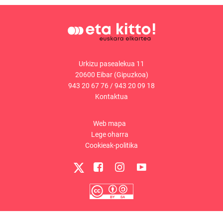
Urkizu pasealekua 11
20600 Eibar (Gipuzkoa)
943 20 67 76
/
943 20 09 18
Kontaktua
Web mapa
Lege oharra
Cookieak-politika