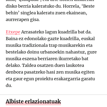
disko berria kaleratuko du. Horrela, ‘Beste
behin’ singlea kaleratu zuen ekainean,
aurrerapen gisa.
Etxepe
Arrasateko lagun kuadrilla bat da.
Baina ez edonolako gazte kuadrilla, euskal
musika tradizionala trap musikarekin eta
bestelako doinu urbanoekin nahastuz, gure
musika eszena berriaren ikurretako bat
delako. Taldea osatzen duen laukotea
denbora pasatzeko hasi zen musika egiten
eta gaur egun proiektu erakargarria garatu
du.
Albiste erlazionatuak