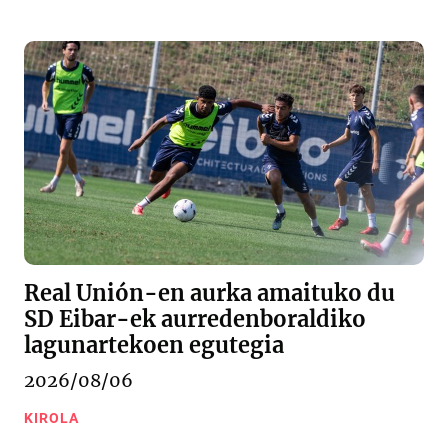
Real Unión-en aurka amaituko du
SD Eibar-ek aurredenboraldiko
lagunartekoen egutegia
2026/08/06
KIROLA