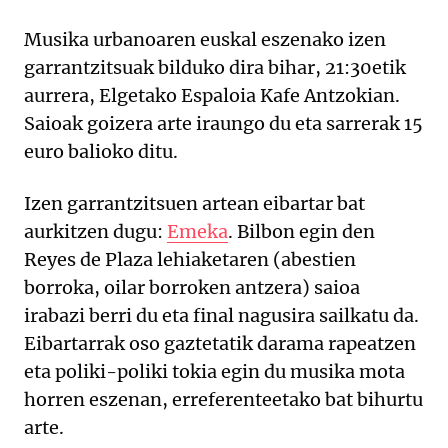
Musika urbanoaren euskal eszenako izen
garrantzitsuak bilduko dira bihar, 21:30etik
aurrera, Elgetako Espaloia Kafe Antzokian.
Saioak goizera arte iraungo du eta sarrerak 15
euro balioko ditu.
Izen garrantzitsuen artean eibartar bat
aurkitzen dugu:
Emeka
. Bilbon egin den
Reyes de Plaza lehiaketaren (abestien
borroka, oilar borroken antzera) saioa
irabazi berri du eta final nagusira sailkatu da.
Eibartarrak oso gaztetatik darama rapeatzen
eta poliki-poliki tokia egin du musika mota
horren eszenan, erreferenteetako bat bihurtu
arte.