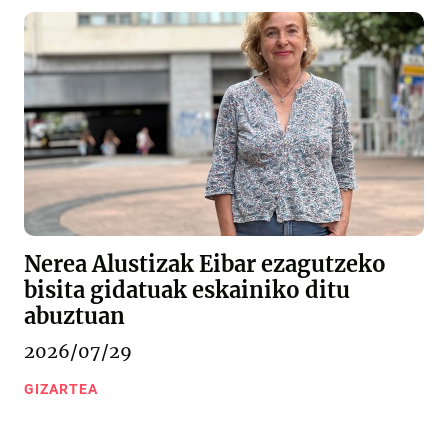
Nerea Alustizak Eibar ezagutzeko
bisita gidatuak eskainiko ditu
abuztuan
2026/07/29
GIZARTEA