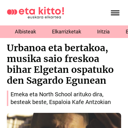
Albisteak
Elkarrizketak
Iritzia
Urbanoa eta bertakoa,
musika saio freskoa
bihar Elgetan ospatuko
den Sagardo Egunean
Emeka eta North School arituko dira,
besteak beste, Espaloia Kafe Antzokian