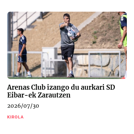
Arenas Club izango du aurkari SD
Eibar-ek Zarautzen
2026/07/30
KIROLA