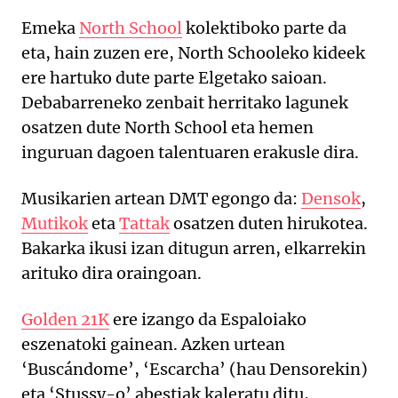
Emeka
North School
kolektiboko parte da
eta, hain zuzen ere, North Schooleko kideek
ere hartuko dute parte Elgetako saioan.
Debabarreneko zenbait herritako lagunek
osatzen dute North School eta hemen
inguruan dagoen talentuaren erakusle dira.
Musikarien artean DMT egongo da:
Densok
,
Mutikok
eta
Tattak
osatzen duten hirukotea.
Bakarka ikusi izan ditugun arren, elkarrekin
arituko dira oraingoan.
Golden 21K
ere izango da Espaloiako
eszenatoki gainean. Azken urtean
‘Buscándome’, ‘Escarcha’ (hau Densorekin)
eta ‘Stussy-o’ abestiak kaleratu ditu,