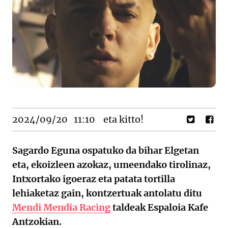
2024/09/20
11:10
eta kitto!
Sagardo Eguna ospatuko da bihar Elgetan
eta, ekoizleen azokaz, umeendako tirolinaz,
Intxortako igoeraz eta patata tortilla
lehiaketaz gain, kontzertuak antolatu ditu
Mendi Mendia Racing
taldeak Espaloia Kafe
Antzokian.