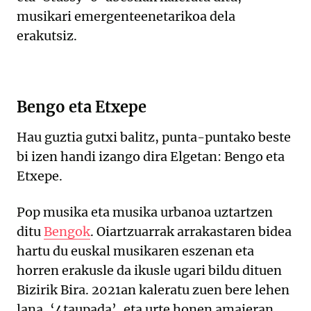
musikari emergenteenetarikoa dela
erakutsiz.
Bengo eta Etxepe
Hau guztia gutxi balitz, punta-puntako beste
bi izen handi izango dira Elgetan: Bengo eta
Etxepe.
Pop musika eta musika urbanoa uztartzen
ditu
Bengok
. Oiartzuarrak arrakastaren bidea
hartu du euskal musikaren eszenan eta
horren erakusle da ikusle ugari bildu dituen
Bizirik Bira. 2021an kaleratu zuen bere lehen
lana, ‘4taupada’, eta urte honen amaieran